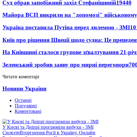
Суд обрав запобіжний захід Стефанішиній
19440
Майора ВСП викрили на "допомозі" військовому
Україна поставила Путіна перед дилемою - ЗМІ
10
Київ про рішення Швеції щодо судна: Це прецеден
На Київщині сталося групове зґвалтування 21-річ
Зеленський зробив заяву про мирні переговори
70
Читати коментарі
Новини України
Останні
Популярні
Коментовані
У Києві та Дніпрі прогриміли вибухи - ЗМІ
Сюжет
Вторгнення Росії в Україну. Онлайн