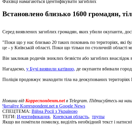
Фахівці намагаються ідентифікувати загиблих
Встановлено близько 1600 громадян, тіл
Серед виявлених загиблих громадян, яких убили окупанти, досі 
"Поки що у нас близько 20 таких поховань по територіях, які б
це - у Київській області. Поки що тільки по столичній області 
Він закликав родичів зниклих безвісти або загиблих внаслідок в
Нагадаємо,
у Бучі виявили катівню,
де окупанти вбивали город
Поліція продовжує знаходити тіла на деокупованих територія
Новини від
Корреспондент.net
в Telegram. Підписуйтесь на на
Читайте Korrespondent.net в Google News
СПЕЦТЕМА:
Війна Росії з Україною
ТЕГИ:
Идентификация
,
Киевская область
,
трупы
Якщо ви помітили помилку, виділіть необхідний текст і натисніт