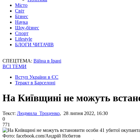
Місто
Світ
Бізнес
Наука
Шоу-бізнес
Спорт
Lifestyle
БЛОГИ ЧИТАЧІВ
СПЕЦТЕМА:
Війна в Ірані
ВСІ ТЕМИ
Вступ України в ЄС
Теракт в Барселоні
На Київщині не можуть встан
Текст:
Людмила Троценко
, 28 липня 2022, 16:30
0
771
Фото: facebook.com/Андрій Нєбитов