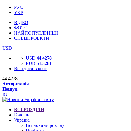
РУС
УКР
ВІДЕО
ФОТО
НАЙПОПУЛЯРНІШІ
СПЕЦПРОЕКТИ
USD
USD
44.4278
EUR
51.3281
Всі курси валют
44.4278
Авторизація
Пошук
RU
ВСІ РОЗДІЛИ
Головна
Україна
Всі новини розділу
Політика