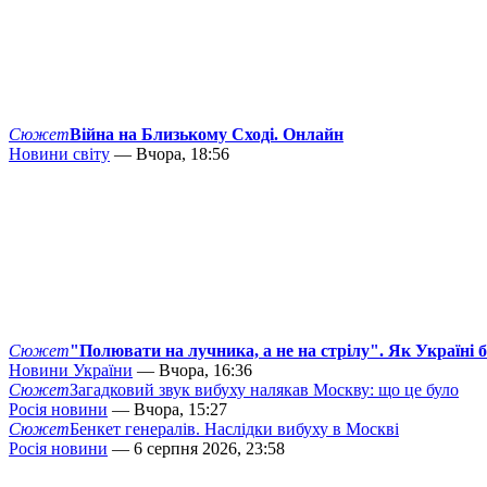
Сюжет
Війна на Близькому Сході. Онлайн
Новини світу
— Вчора, 18:56
Сюжет
"Полювати на лучника, а не на стрілу". Як Україні 
Новини України
— Вчора, 16:36
Сюжет
Загадковий звук вибуху налякав Москву: що це було
Росія новини
— Вчора, 15:27
Сюжет
Бенкет генералів. Наслідки вибуху в Москві
Росія новини
— 6 серпня 2026, 23:58