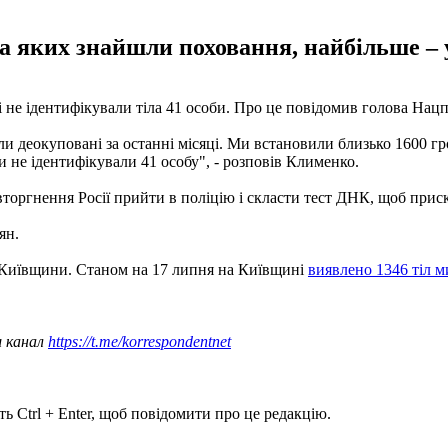
а яких знайшли поховання, найбільше – у
не ідентифікували тіла 41 особи. Про це повідомив голова Нацпо
ули деокуповані за останні місяці. Ми встановили близько 1600 г
ми не ідентифікували 41 особу", - розповів Клименко.
торгнення Росії прийти в поліцію і скласти тест ДНК, щоб приско
ян.
х Київщини. Станом на 17 липня на Київщині
виявлено 1346 тіл 
ш канал
https://t.me/korrespondentnet
ь Ctrl + Enter, щоб повідомити про це редакцію.