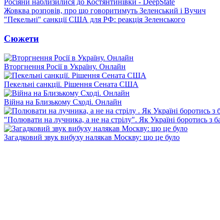
Росіяни наблизилися до Костянтинівки - DeepState
Жовква розповів, про що говоритимуть Зеленський і Вучич
"Пекельні" санкції США для РФ: реакція Зеленського
Сюжети
Вторгнення Росії в Україну. Онлайн
Пекельні санкції. Рішення Сената США
Війна на Близькому Сході. Онлайн
"Полювати на лучника, а не на стрілу". Як Україні боротись з 
Загадковий звук вибуху налякав Москву: що це було