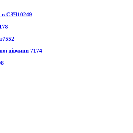
 в СЗЧ
10249
178
т
7552
ної дівчини
7174
08