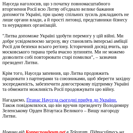
Науседа наголосив, що з початку повномасштабного
вторгнення Росії всю Литву об'єднало велике бажання
допомогти Україні, при цьому спільних зусиль докладають не
лише органи влади, а й прості литовці, представники бізнесу
та неурядових організацій.
"Литва допоможе Україні здобути перемогу у цій війні. Ми
добре усвідомлюємо загрозу, яку становлять імперські амбіції
Росії для безпеки всього регіону. Історичний досвід вчить, що
московського тирана треба вчасно зупиняти. Ми не можемо
дозволити собі повторювати старі помилки", – зазначив
президент Литви.
Крім того, Науседа запевнив, що Литва продовжить
працювати з партнерами та союзниками, щоб зберегти західну
зосередженість, забезпечити довгострокову підтримку Україні
та обмежити можливість Росії продовжувати цю війну.
Нагадаємо,
Ґітанас Науседа сьогодні прибув до України.
Також повідомлялося, що він вручив президенту Володимиру
Зеленському Орден Вітаутаса Великого – Вищу нагороду
Литви.
Новини від
Корреспондент.net
в Telegram. Підписуйтесь на