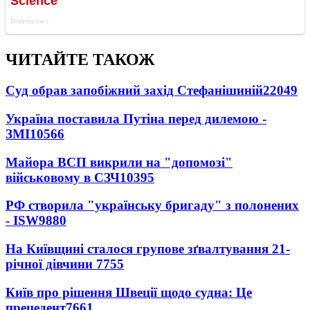
ЧИТАЙТЕ ТАКОЖ
Суд обрав запобіжний захід Стефанішиній
22049
Україна поставила Путіна перед дилемою -
ЗМІ
10566
Майора ВСП викрили на "допомозі"
військовому в СЗЧ
10395
РФ створила "українську бригаду" з полонених
- ISW
9880
На Київщині сталося групове зґвалтування 21-
річної дівчини
7755
Київ про рішення Швеції щодо судна: Це
прецедент
7661