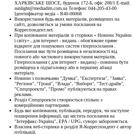
ХАРКІВСЬКЕ ШОСЕ, будинок 172-Б, офіс 208/1 E-mail:
sunlight@mediadim.com.ua
Телефон: 044-205-43-00
Ідентифікатор медіа – R40-06068
Використання будь-яких матеріалів, розміщених на
сайті, дозволяється за умови посилання на
Корреспондент.net.
При копіюванні матеріалів зі сторінки « Новини України
і світу» , для інтернет - видань - обов'язкове пряме
відкрите для пошукових систем гіперпосилання .
Посилання має бути розміщена в незалежності від
повного або часткового використання матеріалів.
Гіперпосилання ( для інтернет - видань) - повинна бути
розміщена в підзаголовку або в першому абзаці
матеріалу.
Новини з позначками "Думка", "Експертиза", "Заява",
"Регіони", "Гроші", "Влада", "Вибори", "Тест-драйв",
"Спецпроекти", "Промо" публікуються на правах
реклами.
Розділ Спецпроекти створюється спільно з
комерційними партнерами.
Будь яке копіювання, публікація, передрук, чи наступне
поширення інформації, що містить посилання на
"Інтерфакс-Україна", EPA / UPG, суворо забороняється.
Власник веб-сторінки в розділі Я-Корреспондент є автор
публікації.