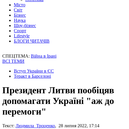
Місто
Світ
Бізнес
Наука
Шоу-бізнес
Спорт
Lifestyle
БЛОГИ ЧИТАЧІВ
СПЕЦТЕМА:
Війна в Ірані
ВСІ ТЕМИ
Вступ України в ЄС
Теракт в Барселоні
Президент Литви пообіцяв
допомагати Україні "аж до
перемоги"
Текст:
Людмила Троценко
, 28 липня 2022, 17:14