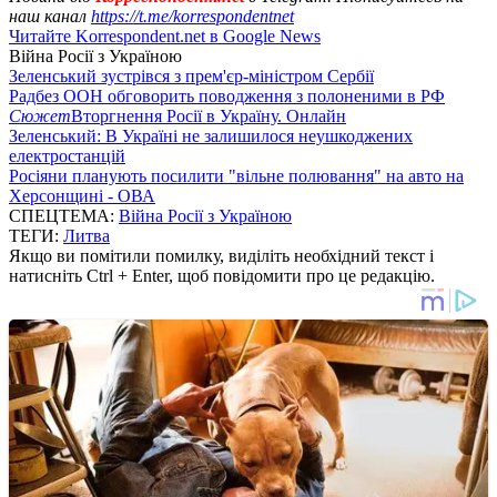
наш канал
https://t.me/korrespondentnet
Читайте Korrespondent.net в Google News
Війна Росії з Україною
Зеленський зустрівся з прем'єр-міністром Сербії
Радбез ООН обговорить поводження з полоненими в РФ
Сюжет
Вторгнення Росії в Україну. Онлайн
Зеленський: В Україні не залишилося неушкоджених
електростанцій
Росіяни планують посилити "вільне полювання" на авто на
Херсонщині - ОВА
СПЕЦТЕМА:
Війна Росії з Україною
ТЕГИ:
Литва
Якщо ви помітили помилку, виділіть необхідний текст і
натисніть Ctrl + Enter, щоб повідомити про це редакцію.