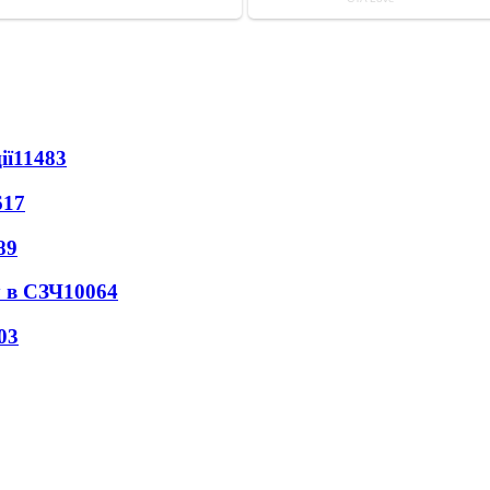
ії
11483
617
89
 в СЗЧ
10064
03