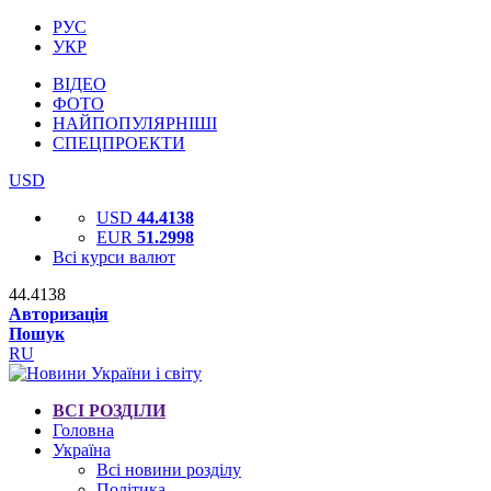
РУС
УКР
ВІДЕО
ФОТО
НАЙПОПУЛЯРНІШІ
СПЕЦПРОЕКТИ
USD
USD
44.4138
EUR
51.2998
Всі курси валют
44.4138
Авторизація
Пошук
RU
ВСІ РОЗДІЛИ
Головна
Україна
Всі новини розділу
Політика