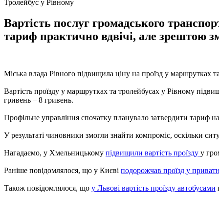
Тролейбус у Рівному
Вартість послуг громадського транспор
тариф практично вдвічі, але зрештою з
Міська влада Рівного підвищила ціну на проїзд у маршрутках т
Вартість проїзду у маршрутках та тролейбусах у Рівному підвищи
гривень – 8 гривень.
Профільне управління спочатку планувало затвердити тариф на рі
У результаті чиновники змогли знайти компроміс, оскільки ситу
Нагадаємо, у Хмельницькому
підвищили вартість проїзду
у гро
Раніше повідомлялося, що у Києві
подорожчав проїзд у приват
Також повідомлялося, що
у Львові вартість проїзду автобусами