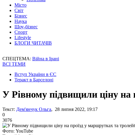
Місто
Світ
Бізнес
Наука
Шоу-бізнес
Спорт
Lifestyle
БЛОГИ ЧИТАЧІВ
СПЕЦТЕМА:
Війна в Ірані
ВСІ ТЕМИ
Вступ України в ЄС
Теракт в Барселоні
У Рівному підвищили ціну на 
Текст:
Дем'янчук Ольга
, 28 липня 2022, 19:17
0
3076
Фото: YouTube