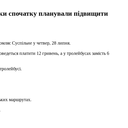
ники спочатку планували підвищити
омляє Суспільне у четвер, 28 липня.
ведеться платити 12 гривень, а у тролейбусах замість 6
тролейбусі.
ьких маршрутах.
.