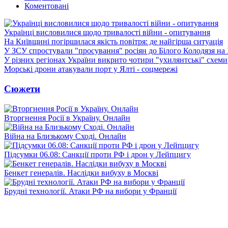
Коментовані
Українці висловилися щодо тривалості війни - опитування
На Київщині погіршилася якість повітря: де найгірша ситуація
У ЗСУ спростували "просування" росіян до Білого Колодязя на
У різних регіонах України викрито чотири "ухилянтські" схеми
Морські дрони атакували порт у Ялті - соцмережі
Сюжети
Вторгнення Росії в Україну. Онлайн
Війна на Близькому Сході. Онлайн
Підсумки 06.08: Санкції проти РФ і дрон у Лейпцигу
Бенкет генералів. Наслідки вибуху в Москві
Брудні технології. Атаки РФ на вибори у Франції