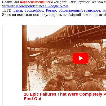
Новини від
Корреспондент.net
в Telegram. Підписуйтесь на наш 
Читайте Korrespondent.net в Google News
ТЕГИ:
цены
,
троллейбус
,
Ровно
,
общественный транспорт
,
м
Якщо ви помітили помилку, виділіть необхідний текст і натисніт