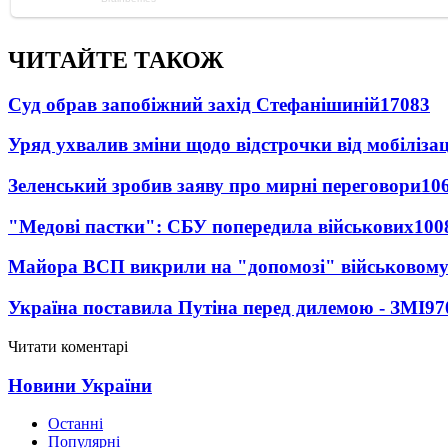
ЧИТАЙТЕ ТАКОЖ
Суд обрав запобіжний захід Стефанішиній
17083
Уряд ухвалив зміни щодо відстрочки від мобілізац
Зеленський зробив заяву про мирні переговори
10
"Медові пастки": СБУ попередила військових
100
Майора ВСП викрили на "допомозі" військовому
Україна поставила Путіна перед дилемою - ЗМІ
97
Читати коментарі
Новини України
Останні
Популярні