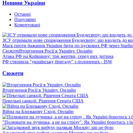
Новини України
Останні
Популярні
Коментовані
ЗСУ отримали нове спорядження Бундесверу: що входить до к
Маск проти бажання України бити по пускових РФ через Starlin
Сюжет
Вторгнення Росії в Україну. Онлайн
Атака РФ на Київщину: три жертви, серед них дитина
РФ створила "українську бригаду" з полонених - ISW
Сюжети
Вторгнення Росії в Україну. Онлайн
Пекельні санкції. Рішення Сената США
Війна на Близькому Сході. Онлайн
"Полювати на лучника, а не на стрілу". Як Україні боротись з 
Загадковий звук вибуху налякав Москву: що це було