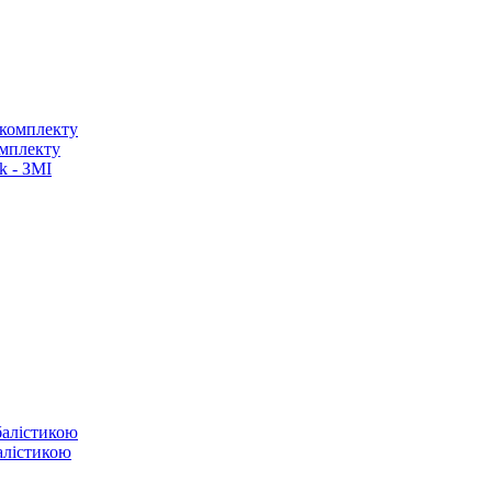
омплекту
k - ЗМІ
балістикою