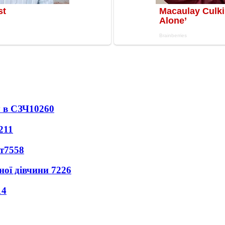
 в СЗЧ
10260
211
т
7558
ної дівчини
7226
14