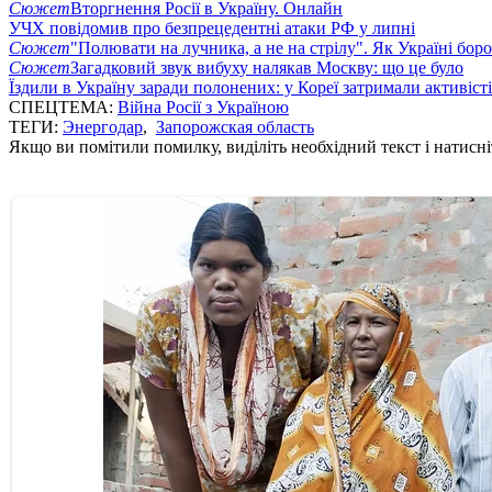
Сюжет
Вторгнення Росії в Україну. Онлайн
УЧХ повідомив про безпрецедентні атаки РФ у липні
Сюжет
"Полювати на лучника, а не на стрілу". Як Україні бор
Сюжет
Загадковий звук вибуху налякав Москву: що це було
Їздили в Україну заради полонених: у Кореї затримали активіст
СПЕЦТЕМА:
Війна Росії з Україною
ТЕГИ:
Энергодар
,
Запорожская область
Якщо ви помітили помилку, виділіть необхідний текст і натисніт