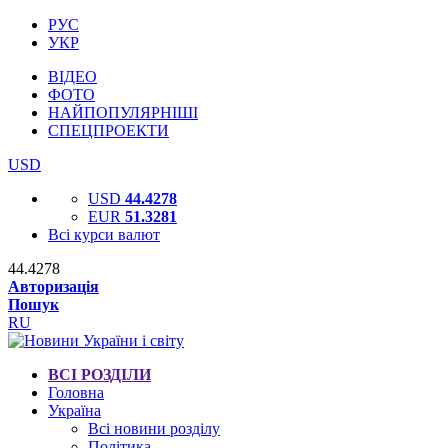
РУС
УКР
ВІДЕО
ФОТО
НАЙПОПУЛЯРНІШІ
СПЕЦПРОЕКТИ
USD
USD
44.4278
EUR
51.3281
Всі курси валют
44.4278
Авторизація
Пошук
RU
ВСІ РОЗДІЛИ
Головна
Україна
Всі новини розділу
Політика