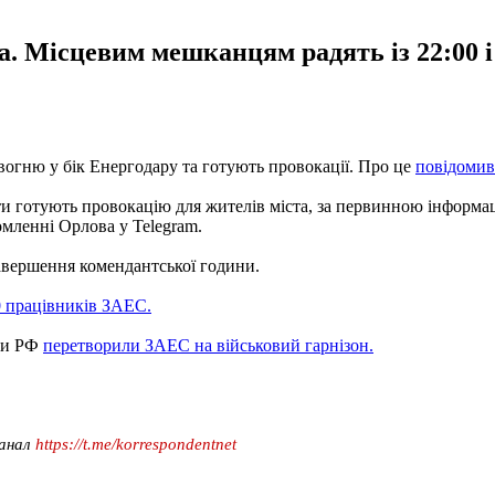
та. Місцевим мешканцям радять із 22:00 
 вогню у бік Енергодару та готують провокації. Про це
повідомив
и готують провокацію для жителів міста, за первинною інформац
омленні Орлова у Telegram.
завершення комендантської години.
0 працівників ЗАЕС.
или РФ
перетворили ЗАЕС на військовий гарнізон.
канал
https://t.me/korrespondentnet