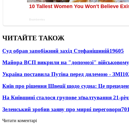
ЧИТАЙТЕ ТАКОЖ
Суд обрав запобіжний захід Стефанішиній
19605
Майора ВСП викрили на "допомозі" військовому
Україна поставила Путіна перед дилемою - ЗМІ
10
Київ про рішення Швеції щодо судна: Це прецеден
На Київщині сталося групове зґвалтування 21-річ
Зеленський зробив заяву про мирні переговори
70
Читати коментарі