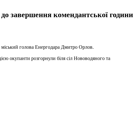
і до завершення комендантської години
міський голова Енергодара Дмитро Орлов.
ією окупанти розгорнули біля сіл Нововодяного та