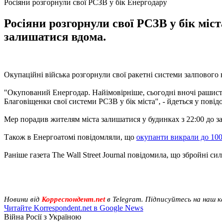
Росіяни розгорнули свої РСЗВ у бік Енергодару
Росіяни розгорнули свої РСЗВ у бік міс
залишатися вдома.
Окупаційні війська розгорнули свої ракетні системи залпового
"Окупований Енергодар. Найімовірніше, сьогодні вночі рашист
Благовіщенки свої системи РСЗВ у бік міста", - йдеться у повід
Мер порадив жителям міста залишатися у будинках з 22:00 до 
Також в Енергоатомі повідомляли, що
окупанти викрали до 10
Раніше газета The Wall Street Journal повідомила, що збройні с
Новини від
Корреспондент.net
в Telegram. Підписуйтесь на наш 
Читайте Korrespondent.net в Google News
Війна Росії з Україною