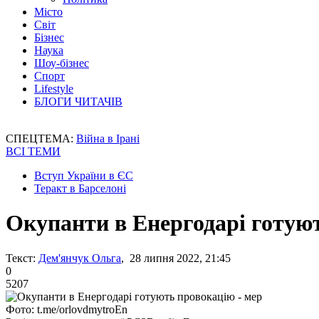
Місто
Світ
Бізнес
Наука
Шоу-бізнес
Спорт
Lifestyle
БЛОГИ ЧИТАЧІВ
СПЕЦТЕМА:
Війна в Ірані
ВСІ ТЕМИ
Вступ України в ЄС
Теракт в Барселоні
Окупанти в Енергодарі готуют
Текст:
Дем'янчук Ольга
, 28 липня 2022, 21:45
0
5207
Фото: t.me/orlovdmytroEn