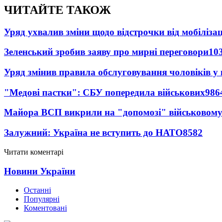
ЧИТАЙТЕ ТАКОЖ
Уряд ухвалив зміни щодо відстрочки від мобілізац
Зеленський зробив заяву про мирні переговори
10
Уряд змінив правила обслуговування чоловіків у
"Медові пастки": СБУ попередила військових
986
Майора ВСП викрили на "допомозі" військовому
Залужний: Україна не вступить до НАТО
8582
Читати коментарі
Новини України
Останні
Популярні
Коментовані