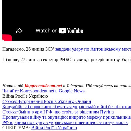
Нагадаємо, 26 липня ЗСУ
завдали удару по Антонівському мос
Пізніше, 27 липня, секретар РНБО заявив, що керівництву Укра
Новини від
Корреспондент.net
в Telegram. Підписуйтесь на наш 
Читайте Korrespondent.net в Google News
Війна Росії з Україною
Сюжет
Вторгнення Росії в Україну. Онлайн
Колумбійські наркокартелі вчаться українській війні безпілотни
Сюжет
Зміни в армії РФ: що стоїть за рішенням Путіна
Пропагували війну та окупацію: викрито мережу прихильникі
РФ вдарила по судну з українською пшеницею: загинув моряк
СПЕЦТЕМА:
Війна Росії з Україною