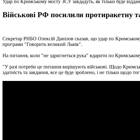
Удар по Кримському мосту ЗСУ завдадуть, як тільки буде віддан
Військові РФ посилили протиракетну та
Секретар РНБО Олексій Данілов сказав, що удар по Кримському мос
програми "Говорить великий Львів".
На питання, коли "не здригнеться рука" вдарити по Кримському
"У разі потреби це питання вирішують військові. Щодо Кримсько
здатність та завдання, все це буде зроблено, і не тільки щодо тог