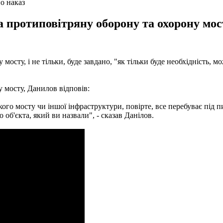
о наказ
 протиповітряну оборону та охорону мос
ту, і не тільки, буде завдано, "як тільки буде необхідність, мож
 мосту, Данилов відповів:
го мосту чи іншої інфраструктури, повірте, все перебуває під п
о об'єкта, який ви назвали", - сказав Данілов.