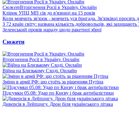
Сюжет
Вторгнення Росії в Україну. Онлайн
Клірик УПЦ МП сів до в'язниці на 15 років
Коли мовчить зв'язок - мовчить уся бригада. Зв'язківці просять
З 72 країн світу: названа кількість добровольців, які захищають
Зеленський провів нараду щодо ракетної зброї
Сюжети
Вторгнення Росії в Україну. Онлайн
Війна на Близькому Сході. Онлайн
Зміни в армії РФ: що стоїть за рішенням Путіна
Підсумки 05.08: Удар по Києву і брак антибалістики
Диверсія в Лейпцигу. Дрон біля українського літака