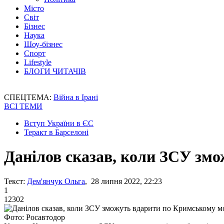
Місто
Світ
Бізнес
Наука
Шоу-бізнес
Спорт
Lifestyle
БЛОГИ ЧИТАЧІВ
СПЕЦТЕМА:
Війна в Ірані
ВСІ ТЕМИ
Вступ України в ЄС
Теракт в Барселоні
Данілов сказав, коли ЗСУ зм
Текст:
Дем'янчук Ольга
, 28 липня 2022, 22:23
1
12302
Фото: Росавтодор