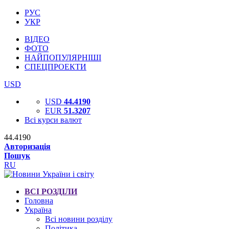
РУС
УКР
ВІДЕО
ФОТО
НАЙПОПУЛЯРНІШІ
СПЕЦПРОЕКТИ
USD
USD
44.4190
EUR
51.3207
Всі курси валют
44.4190
Авторизація
Пошук
RU
ВСІ РОЗДІЛИ
Головна
Україна
Всі новини розділу
Політика