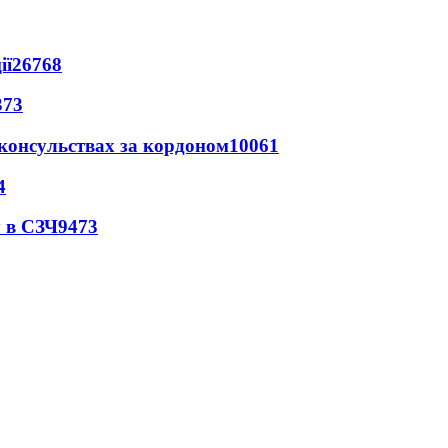
ії
26768
373
 консульствах за кордоном
10061
4
 в СЗЧ
9473