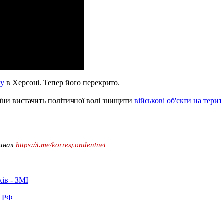
ту
в Херсоні. Тепер його перекрито.
їни вистачить політичної волі знищити
військові об'єкти на терит
канал
https://t.me/korrespondentnet
ків - ЗМІ
в РФ