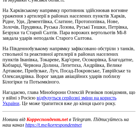
На Харківському напрямку противник здійснював вогняне
ураження з артилерії в районах населених пунктів Харків,
Рідне, Уди, Дементіївка, Слатине, Протопопівка, Нове,
Золочів, Прудянка, Руська Лозова, Руські Тишки, Петрівка,
Безруки та Старий Салтів. Пара ворожих вертольотів Мі-8
завдала ударів неподалік Старого Салтова.
На Південнобузькому напрямку зафіксовано обстріли з танків,
ствольної та реактивної артилерії в районах населених
пунктів Іванівка, Токареве, Кар'єрне, Осокорівка, Благодатне,
Кобзарці, Червона Долина, Лепетиха, Андріївка, Велике
Артакове, Прибузьке, Луч, Посад-Покровське, Таврійське та
Олександрівка. Ворог завдав авіаційних ударів поблизу
Білогірки та Потьомкіного.
Нагадаємо, глава Міноборони Олексій Резніков повідомив, що
у війні з Росією
відбудуться серйозні зміни на користь
України
. Це може трапитися вже до кінця цього року.
Новини від
Корреспондент.net
в Telegram. Підписуйтесь на
наш канал
https://t.me/korrespondentnet