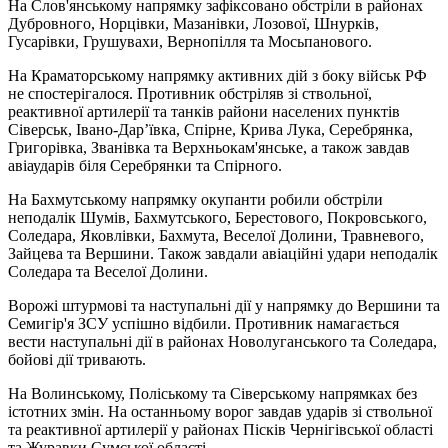
На Слов'янському напрямку зафіксовано обстріли в районах
Дубровного, Норцівки, Мазанівки, Лозової, Шнурків,
Гусарівки, Грушувахи, Вернопілля та Мосьпанового.
На Краматорському напрямку активних дій з боку військ РФ
не спостерігалося. Противник обстріляв зі ствольної,
реактивної артилерії та танків райони населених пунктів
Сіверськ, Івано-Дар’ївка, Спірне, Крива Лука, Серебрянка,
Григорівка, Званівка та Верхньокам'янське, а також завдав
авіаударів біля Серебрянки та Спірного.
На Бахмутському напрямку окупанти робили обстріли
неподалік Шумів, Бахмутського, Берестового, Покровського,
Соледара, Яковлівки, Бахмута, Веселої Долини, Травневого,
Зайцева та Вершини. Також завдали авіаційні удари неподалік
Соледара та Веселої Долини.
Ворожі штурмові та наступальні дії у напрямку до Вершини та
Семигір'я ЗСУ успішно відбили. Противник намагається
вести наступальні дії в районах Новолуганського та Соледара,
бойові дії тривають.
На Волинському, Поліському та Сіверському напрямках без
істотних змін. На останньому ворог завдав ударів зі ствольної
та реактивної артилерії у районах Пісків Чернігівської області
та Журавки Сумської області.