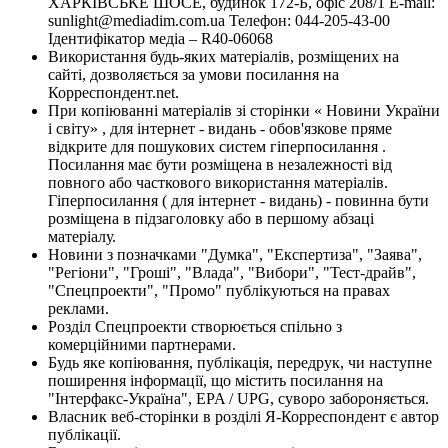
ХАРКІВСЬКЕ ШОСЕ, будинок 172-Б, офіс 208/1 E-mail:
sunlight@mediadim.com.ua
Телефон: 044-205-43-00
Ідентифікатор медіа – R40-06068
Використання будь-яких матеріалів, розміщених на
сайті, дозволяється за умови посилання на
Корреспондент.net.
При копіюванні матеріалів зі сторінки « Новини України
і світу» , для інтернет - видань - обов'язкове пряме
відкрите для пошукових систем гіперпосилання .
Посилання має бути розміщена в незалежності від
повного або часткового використання матеріалів.
Гіперпосилання ( для інтернет - видань) - повинна бути
розміщена в підзаголовку або в першому абзаці
матеріалу.
Новини з позначками "Думка", "Експертиза", "Заява",
"Регіони", "Гроші", "Влада", "Вибори", "Тест-драйв",
"Спецпроекти", "Промо" публікуються на правах
реклами.
Розділ Спецпроекти створюється спільно з
комерційними партнерами.
Будь яке копіювання, публікація, передрук, чи наступне
поширення інформації, що містить посилання на
"Інтерфакс-Україна", EPA / UPG, суворо забороняється.
Власник веб-сторінки в розділі Я-Корреспондент є автор
публікації.