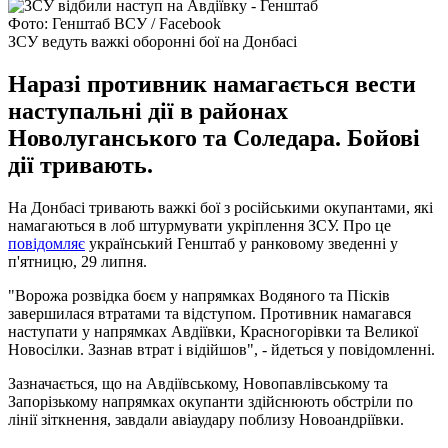
Фото: Генштаб ВСУ / Facebook
ЗСУ ведуть важкі оборонні бої на Донбасі
Наразі противник намагається вести
наступальні дії в районах
Новолуганського та Соледара. Бойові
дії тривають.
На Донбасі тривають важкі бої з російськими окупантами, які
намагаються в лоб штурмувати укріплення ЗСУ. Про це
повідомляє
український Генштаб у ранковому зведенні у
п'ятницю, 29 липня.
"Ворожа розвідка боєм у напрямках Водяного та Пісків
завершилася втратами та відступом. Противник намагався
наступати у напрямках Авдіївки, Красногорівки та Великої
Новосілки. Зазнав втрат і відійшов", - йдеться у повідомленні.
Зазначається, що на Авдіївському, Новопавлівському та
Запорізькому напрямках окупанти здійснюють обстріли по
лінії зіткнення, завдали авіаудару поблизу Новоандріївки.