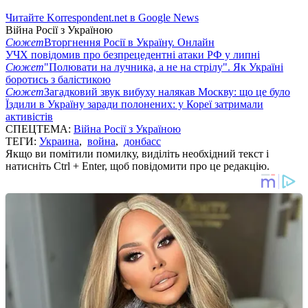
Читайте Korrespondent.net в Google News
Війна Росії з Україною
Сюжет
Вторгнення Росії в Україну. Онлайн
УЧХ повідомив про безпрецедентні атаки РФ у липні
Сюжет
"Полювати на лучника, а не на стрілу". Як Україні
боротись з балістикою
Сюжет
Загадковий звук вибуху налякав Москву: що це було
Їздили в Україну заради полонених: у Кореї затримали
активістів
СПЕЦТЕМА:
Війна Росії з Україною
ТЕГИ:
Украина
,
война
,
донбасс
Якщо ви помітили помилку, виділіть необхідний текст і
натисніть Ctrl + Enter, щоб повідомити про це редакцію.