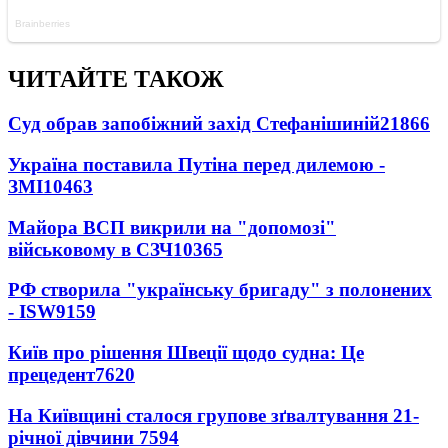
ЧИТАЙТЕ ТАКОЖ
Суд обрав запобіжний захід Стефанішиній
21866
Україна поставила Путіна перед дилемою -
ЗМІ
10463
Майора ВСП викрили на "допомозі"
військовому в СЗЧ
10365
РФ створила "українську бригаду" з полонених
- ISW
9159
Київ про рішення Швеції щодо судна: Це
прецедент
7620
На Київщині сталося групове зґвалтування 21-
річної дівчини
7594