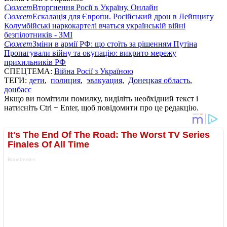
Сюжет
Вторгнення Росії в Україну. Онлайн
Сюжет
Ескалація для Європи. Російський дрон в Лейпцигу
Колумбійські наркокартелі вчаться українській війні
безпілотників - ЗМІ
Сюжет
Зміни в армії РФ: що стоїть за рішенням Путіна
Пропагували війну та окупацію: викрито мережу
прихильників РФ
СПЕЦТЕМА:
Війна Росії з Україною
ТЕГИ:
дети
,
полиция
,
эвакуация
,
Донецкая область
,
донбасс
Якщо ви помітили помилку, виділіть необхідний текст і
натисніть Ctrl + Enter, щоб повідомити про це редакцію.