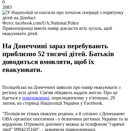
0
2083
Фото: facebook.com/UA.National.Police
Правоохоронці мають намір докласти всіх зусиль, щоб
евакуювати дітей
На Донеччині зараз перебувають
приблизно 52 тисячі дітей. Батьків
доводиться вмовляти, щоб їх
евакуювати.
Поліцейські на Донеччині заявили про намір евакуювати з
регіону всіх дітей. Сім'ям обіцяють надати житло. Про це
йдеться у
повідомленні
, оприлюдненому у п'ятницю, 29
липня, на сторінці Нацполіції України у Facebook.
"Поліція не тільки евакуює родини, а й спільно з Донецькою
ОВА організує поселення - у безпечних регіонах України та за
кордоном. Отримати допомогу можна за телефоном "гарячої
лінії" 0994235160", - зазначили правоохоронці.