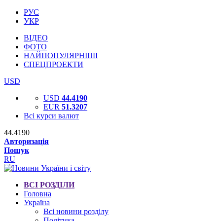
РУС
УКР
ВІДЕО
ФОТО
НАЙПОПУЛЯРНІШІ
СПЕЦПРОЕКТИ
USD
USD
44.4190
EUR
51.3207
Всі курси валют
44.4190
Авторизація
Пошук
RU
ВСІ РОЗДІЛИ
Головна
Україна
Всі новини розділу
Політика