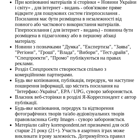
При копіюванні матеріалів зі сторінки « Новини України
і світу» , для інтернет - видань - обов'язкове пряме
відкрите для пошукових систем гіперпосилання .
Посилання має бути розміщена в незалежності від
повного або часткового використання матеріалів.
Гіперпосилання ( для інтернет - видань) - повинна бути
розміщена в підзаголовку або в першому абзаці
матеріалу.
Новини з позначками "Думка", "Експертиза", "Заява",
"Регіони", "Гроші", "Влада", "Вибори", "Тест-драйв",
"Спецпроекти", "Промо" публікуються на правах
реклами.
Розділ Спецпроекти створюється спільно з
комерційними партнерами.
Будь яке копіювання, публікація, передрук, чи наступне
поширення інформації, що містить посилання на
"Інтерфакс-Україна", EPA / UPG, суворо забороняється.
Власник веб-сторінки в розділі Я-Корреспондент є автор
публікації.
Будь-яке копіювання, передрук та відтворення
фотографічних творів та/або аудіовізуальних творів
правовласника Getty Images - суворо забороняється.
Матеріали сайту korrespondent.net призначені для осіб
старше 21 року (21+). Участь в азартних іграх може
викликати ігрову залежність. Дотримуйтесь правил