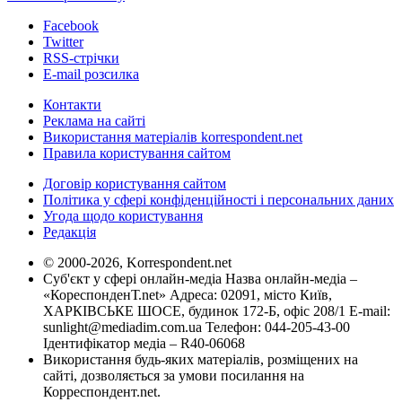
Facebook
Twitter
RSS-стрічки
E-mail розсилка
Контакти
Реклама на сайті
Використання матеріалів korrespondent.net
Правила користування сайтом
Договір користування сайтом
Політика у сфері конфіденційності і персональних даних
Угода щодо користування
Редакція
© 2000-2026, Korrespondent.net
Суб'єкт у сфері онлайн-медіа Назва онлайн-медіа –
«КореспонденТ.net» Адреса: 02091, місто Київ,
ХАРКІВСЬКЕ ШОСЕ, будинок 172-Б, офіс 208/1 E-mail:
sunlight@mediadim.com.ua
Телефон: 044-205-43-00
Ідентифікатор медіа – R40-06068
Використання будь-яких матеріалів, розміщених на
сайті, дозволяється за умови посилання на
Корреспондент.net.