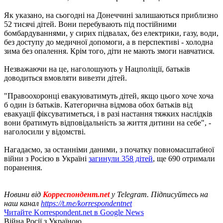
Як указано, на сьогодні на Донеччині залишаються приблизно
52 тисячі дітей. Вони перебувають під постійними
бомбардуваннями, у сирих підвалах, без електрики, газу, води,
без доступу до медичної допомоги, а в перспективі - холодна
зима без опалення. Крім того, діти не мають змоги навчатися.
Незважаючи на це, наголошують у Нацполіції, батьків
доводиться вмовляти вивезти дітей.
"Правоохоронці евакуюватимуть дітей, якщо цього хоче хоча
б один із батьків. Категорична відмова обох батьків від
евакуації фіксуватиметься, і в разі настання тяжких наслідків
вони братимуть відповідальність за життя дитини на себе", -
наголосили у відомстві.
Нагадаємо, за останніми даними, з початку повномасштабної
війни з Росією в Україні
загинули 358 дітей
, ще 690 отримали
поранення.
Новини від
Корреспондент.net
у Telegram. Підписуйтесь на
наш канал
https://t.me/korrespondentnet
Читайте Korrespondent.net в Google News
Війна Росії з Україною