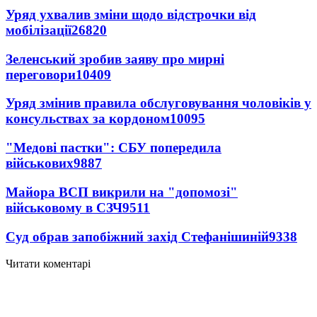
Уряд ухвалив зміни щодо відстрочки від
мобілізації
26820
Зеленський зробив заяву про мирні
переговори
10409
Уряд змінив правила обслуговування чоловіків у
консульствах за кордоном
10095
"Медові пастки": СБУ попередила
військових
9887
Майора ВСП викрили на "допомозі"
військовому в СЗЧ
9511
Суд обрав запобіжний захід Стефанішиній
9338
Читати коментарі