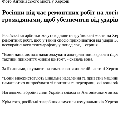
Фото Антонівського моста у Херсоні
Росіяни під час ремонтних робіт на л
громадянами, щоб убезпечити від ударі
Російські загарбники хочуть відновити зруйновані мости на Хе
ремонтних робіт, щоб у такий спосіб прикриватися від ударів 
всеукраїнського телемарафону у понеділок, 1 серпня.
"Вони намагаються налагоджувати альтернативні варіанти
(тра
тактики прикриття живим щитом", - сказала вона.
За її словами, окупанти на тимчасово захопленій частині Херс
"Вони використовують цивільне населення та приватні машини
намагаються випробувати ті понтони та переправи, які вони об
Нагадаємо, Збройні сили України слідом за Антонівським авт
Крім того, російські загарбники змусили комунальників Херсо