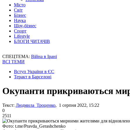
Місто
Світ
Бізнес
Наука
Шоу-бізнес
Спорт
Lifestyle
БЛОГИ ЧИТАЧІВ
СПЕЦТЕМА:
Війна в Ірані
ВСІ ТЕМИ
Вступ України в ЄС
Теракт в Барселоні
Окупанти прикриваються мирн
Текст:
Людмила Троценко
, 1 серпня 2022, 15:22
0
2511
Фото: t.me/Pravda_Gerashchenko