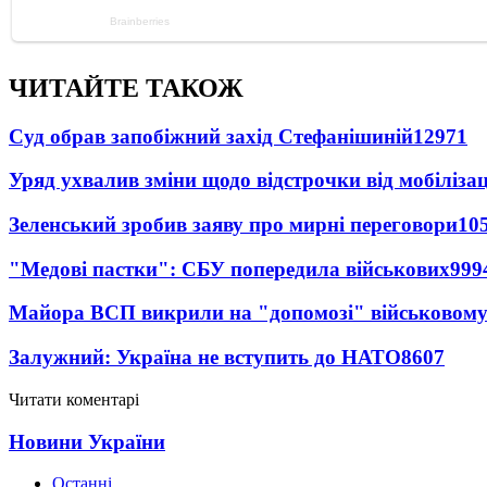
ЧИТАЙТЕ ТАКОЖ
Суд обрав запобіжний захід Стефанішиній
12971
Уряд ухвалив зміни щодо відстрочки від мобілізац
Зеленський зробив заяву про мирні переговори
10
"Медові пастки": СБУ попередила військових
999
Майора ВСП викрили на "допомозі" військовому
Залужний: Україна не вступить до НАТО
8607
Читати коментарі
Новини України
Останні