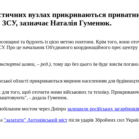
огістичних вузлах прикриваються приват
в ЗСУ, зазначає Наталія Гуменюк.
рсонщині та будують із цією метою понтони. Крім того, вони от
ЗСУ. Про це начальник Об'єднаного координаційного прес-центру
нспортні шляхи, – ред.)
, тому що без цього їм буде зовсім погано
онської області прикриваються мирним населенням для будівницт
 для того, щоб оточити ними військових та техніку. Прикрива
лаштовують", - додала Гуменюк.
омобільним мостом через Дніпро
залишили російських загарбників 
на
"залатати" Антонівський міст
після ударів Збройних сил Украї