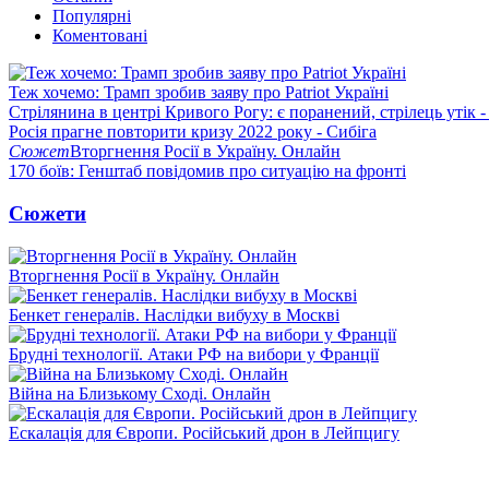
Популярні
Коментовані
Теж хочемо: Трамп зробив заяву про Patriot Україні
Стрілянина в центрі Кривого Рогу: є поранений, стрілець утік -
Росія прагне повторити кризу 2022 року - Сибіга
Сюжет
Вторгнення Росії в Україну. Онлайн
170 боїв: Генштаб повідомив про ситуацію на фронті
Сюжети
Вторгнення Росії в Україну. Онлайн
Бенкет генералів. Наслідки вибуху в Москві
Брудні технології. Атаки РФ на вибори у Франції
Війна на Близькому Сході. Онлайн
Ескалація для Європи. Російський дрон в Лейпцигу