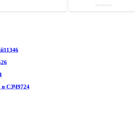
ії
11346
526
4
 в СЗЧ
9724