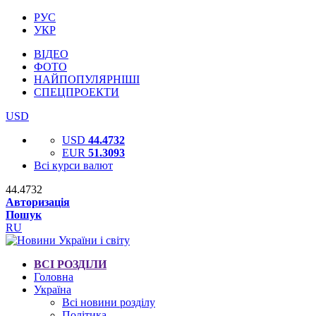
РУС
УКР
ВІДЕО
ФОТО
НАЙПОПУЛЯРНІШІ
СПЕЦПРОЕКТИ
USD
USD
44.4732
EUR
51.3093
Всі курси валют
44.4732
Авторизація
Пошук
RU
ВСІ РОЗДІЛИ
Головна
Україна
Всі новини розділу
Політика