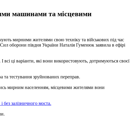
ними машинами та місцевими
очують мирними жителями свою техніку та військових під час
 Сил оборони півдня України Наталія Гуменюк заявила в ефірі
. І всі ці варіанти, які вони використовують, дотримуються своєї
ва та тестування зруйнованих переправ.
ючись мирним населенням, місцевими жителями вони
і без залізничного моста.
ни.