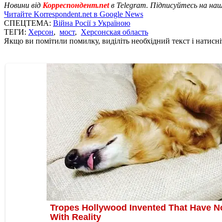
Новини від
Корреспондент.net
в Telegram. Підписуйтесь на на
Читайте Korrespondent.net в Google News
СПЕЦТЕМА:
Війна Росії з Україною
ТЕГИ:
Херсон
,
мост
,
Херсонская область
Якщо ви помітили помилку, виділіть необхідний текст і натисніт