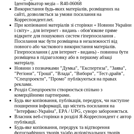
Ідентифікатор медіа – R40-06068
Використання будь-яких матеріалів, розміщених на
сайті, дозволяється за умови посилання на
Корреспондент.net.
При копіюванні матеріалів зі сторінки « Новини України
і світу» , для інтернет - видань - обов'язкове пряме
відкрите для пошукових систем гіперпосилання .
Посилання має бути розміщена в незалежності від
повного або часткового використання матеріалів.
Гіперпосилання ( для інтернет - видань) - повинна бути
розміщена в підзаголовку або в першому абзаці
матеріалу.
Новини з позначками "Думка", "Експертиза", "Заява",
"Регіони", "Гроші", "Влада", "Вибори", "Тест-драйв",
"Спецпроекти", "Промо" публікуються на правах
реклами.
Розділ Спецпроекти створюється спільно з
комерційними партнерами.
Будь яке копіювання, публікація, передрук, чи наступне
поширення інформації, що містить посилання на
"Інтерфакс-Україна", EPA / UPG, суворо забороняється.
Власник веб-сторінки в розділі Я-Корреспондент є автор
публікації.
Будь-яке копіювання, передрук та відтворення
фотографічних творів та/або аудіовізуальних творів