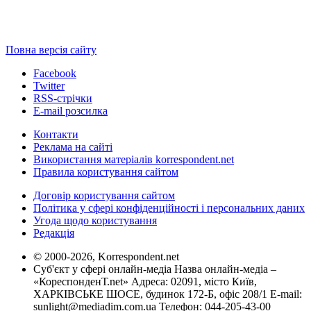
Повна версія сайту
Facebook
Twitter
RSS-стрічки
E-mail розсилка
Контакти
Реклама на сайті
Використання матеріалів korrespondent.net
Правила користування сайтом
Договір користування сайтом
Політика у сфері конфіденційності і персональних даних
Угода щодо користування
Редакція
© 2000-2026, Korrespondent.net
Суб'єкт у сфері онлайн-медіа Назва онлайн-медіа –
«КореспонденТ.net» Адреса: 02091, місто Київ,
ХАРКІВСЬКЕ ШОСЕ, будинок 172-Б, офіс 208/1 E-mail:
sunlight@mediadim.com.ua
Телефон: 044-205-43-00