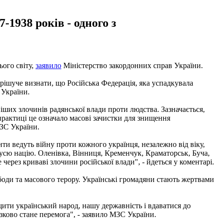
1938 років - одного з
ього світу,
заявило
Міністерство закордонних справ України.
с рішуче визнати, що Російська Федерація, яка успадкувала
 України.
іших злочинів радянської влади проти людства. Зазначається,
актиці це означало масові зачистки для знищення
МЗС України.
ти ведуть війну проти кожного українця, незалежно від віку,
ь усю націю. Оленівка, Вінниця, Кременчук, Краматорськ, Буча,
 через криваві злочини російської влади", - йдеться у коментарі.
оди та масового терору. Українські громадяни стають жертвами
ити український народ, нашу державність і вдаватися до
зково стане перемога", - заявило МЗС України.