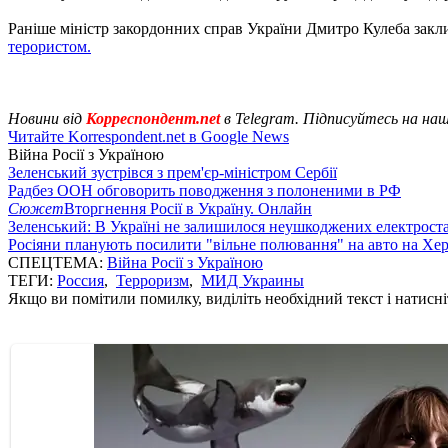
Раніше міністр закордонних справ України Дмитро Кулеба закли
терористом.
Новини від
Корреспондент.net
в Telegram. Підписуйтесь на на
Читайте Korrespondent.net в Google News
Війна Росії з Україною
Зеленський зустрівся з прем'єр-міністром Сербії
Радбез ООН обговорить поводження з полоненими в РФ
Сюжет
Вторгнення Росії в Україну. Онлайн
Зеленський: В Україні не залишилося неушкоджених електрост
Росіяни планують посилити "вільне полювання" на авто на Хе
СПЕЦТЕМА:
Війна Росії з Україною
ТЕГИ:
Россия
,
Терроризм
,
МИД Украины
Якщо ви помітили помилку, виділіть необхідний текст і натисніт