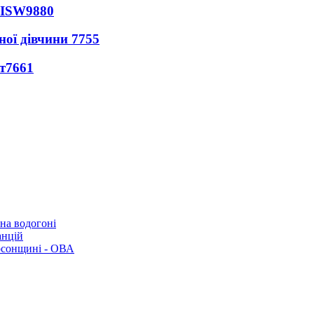
 ISW
9880
ної дівчини
7755
т
7661
 на водогоні
анцій
рсонщині - ОВА