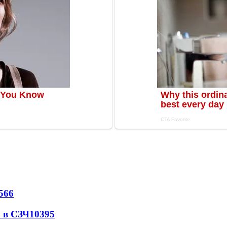
566
 в СЗЧ
10395