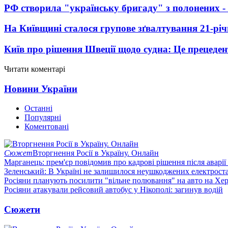
РФ створила "українську бригаду" з полонених -
На Київщині сталося групове зґвалтування 21-річ
Київ про рішення Швеції щодо судна: Це прецеден
Читати коментарі
Новини України
Останні
Популярні
Коментовані
Сюжет
Вторгнення Росії в Україну. Онлайн
Марганець: прем'єр повідомив про кадрові рішення після аварії
Зеленський: В Україні не залишилося неушкоджених електрост
Росіяни планують посилити "вільне полювання" на авто на Хе
Росіяни атакували рейсовий автобус у Нікополі: загинув водій
Сюжети