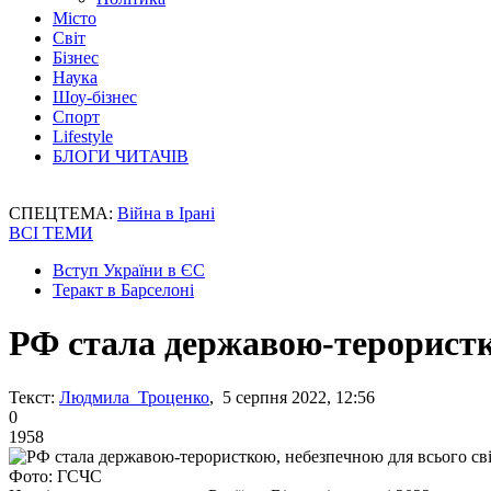
Місто
Світ
Бізнес
Наука
Шоу-бізнес
Спорт
Lifestyle
БЛОГИ ЧИТАЧІВ
СПЕЦТЕМА:
Війна в Ірані
ВСІ ТЕМИ
Вступ України в ЄС
Теракт в Барселоні
РФ стала державою-терористко
Текст:
Людмила Троценко
, 5 серпня 2022, 12:56
0
1958
Фото: ГСЧС