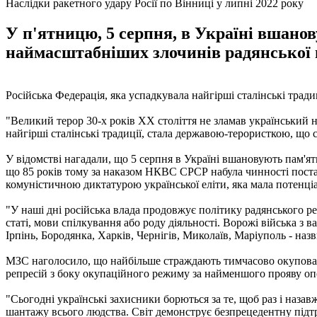
Наслідки ракетного удару Росії по Вінниці у липні 2022 року
У п'ятницю, 5 серпня, в Україні вшанов
наймасштабніших злочинів радянської 
Російська Федерація, яка успадкувала найгірші сталінські тради
"Великий терор 30-х років ХХ століття не зламав український на
найгірші сталінські традиції, стала державою-терористкою, що с
У відомстві нагадали, що 5 серпня в Україні вшановують пам'ят
що 85 років тому за наказом НКВС СРСР набула чинності пост
комуністичною диктатурою української еліти, яка мала потенці
"У наші дні російська влада продовжує політику радянського р
статі, мови спілкування або роду діяльності. Ворожі війська з
Ірпінь, Бородянка, Харків, Чернігів, Миколаїв, Маріуполь - назв
МЗС наголосило, що найбільше страждають тимчасово окуповані
репресій з боку окупаційного режиму за найменшого прояву оп
"Сьогодні українські захисники борються за те, щоб раз і наз
шантажу всього людства. Світ демонструє безпрецедентну підтр