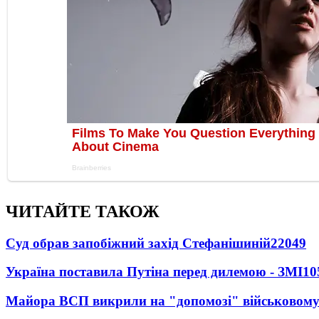
ЧИТАЙТЕ ТАКОЖ
Суд обрав запобіжний захід Стефанішиній
22049
Україна поставила Путіна перед дилемою - ЗМІ
10
Майора ВСП викрили на "допомозі" військовому