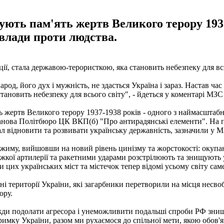
ують пам'ять жертв Великого терору 1937-
влади проти людства.
ції, стала державою-терористкою, яка становить небезпеку для вс
род, його дух і мужність, не здасться Україна і зараз. Настав ча
тановить небезпеку для всього світу", - йдеться у коментарі МЗС
ь жертв Великого терору 1937-1938 років - одного з наймасштабн
анова Політбюро ЦК ВКП(б) "Про антирадянські елементи". На пр
ал відновити та розвивати українську державність, зазначили у 
ежиму, вийшовши на новий рівень цинізму та жорстокості: окупан
 важкої артилерії та ракетними ударами розстрілюють та знищуют
и цих українських міст та містечок тепер відомі усьому світу саме
 території України, які загарбники перетворили на місця несвоб
ору.
авжди подолати агресора і унеможливити подальші спроби РФ знищ
имку України, разом ми рухаємося до спільної мети, якою обов'я