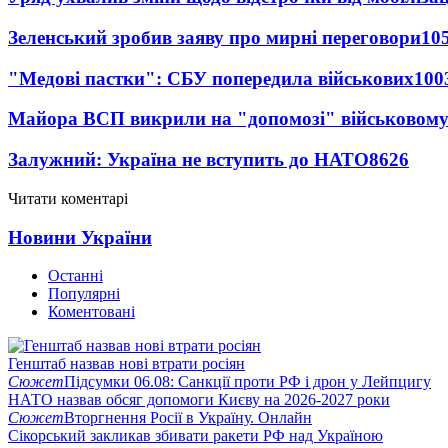
Зеленський зробив заяву про мирні переговори
10
"Медові пастки": СБУ попередила військових
100
Майора ВСП викрили на "допомозі" військовому
Залужний: Україна не вступить до НАТО
8626
Читати коментарі
Новини України
Останні
Популярні
Коментовані
Генштаб назвав нові втрати росіян
Сюжет
Підсумки 06.08: Санкції проти РФ і дрон у Лейпцигу
НАТО назвав обсяг допомоги Києву на 2026-2027 роки
Сюжет
Вторгнення Росії в Україну. Онлайн
Сікорський закликав збивати ракети РФ над Україною