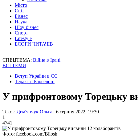
Місто
Світ
Бізнес
Наука
Шоу-бізнес
Спорт
Lifestyle
БЛОГИ ЧИТАЧІВ
СПЕЦТЕМА:
Війна в Ірані
ВСІ ТЕМИ
Вступ України в ЄС
Теракт в Барселоні
У прифронтовому Торецьку ви
Текст:
Дем'янчук Ольга
, 6 серпня 2022, 19:30
1
4741
Фото: facebook.com/Bilosh