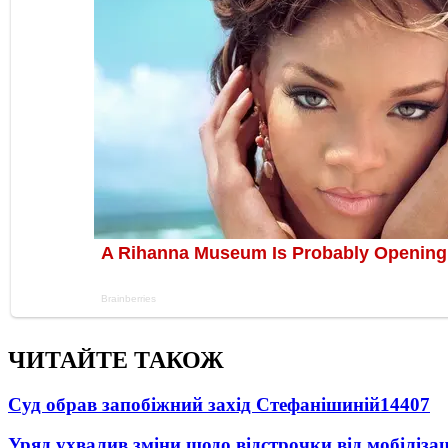
ЧИТАЙТЕ ТАКОЖ
Суд обрав запобіжний захід Стефанішиній
14407
Уряд ухвалив зміни щодо відстрочки від мобілізац