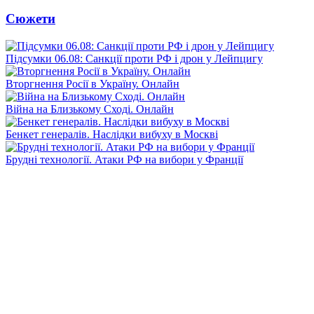
Сюжети
Підсумки 06.08: Санкції проти РФ і дрон у Лейпцигу
Вторгнення Росії в Україну. Онлайн
Війна на Близькому Сході. Онлайн
Бенкет генералів. Наслідки вибуху в Москві
Брудні технології. Атаки РФ на вибори у Франції