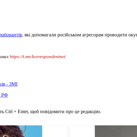
олаборантів
, які допомагали російським агресорам проводити окуп
канал
https://t.me/korrespondentnet
ків - ЗМІ
в РФ
ь Ctrl + Enter, щоб повідомити про це редакцію.