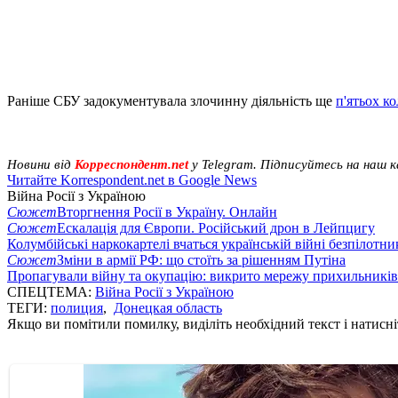
Раніше СБУ задокументувала злочинну діяльність ще
п'ятьох к
Новини від
Корреспондент.net
у Telegram. Підписуйтесь на наш 
Читайте Korrespondent.net в Google News
Війна Росії з Україною
Сюжет
Вторгнення Росії в Україну. Онлайн
Сюжет
Ескалація для Європи. Російський дрон в Лейпцигу
Колумбійські наркокартелі вчаться українській війні безпілотни
Сюжет
Зміни в армії РФ: що стоїть за рішенням Путіна
Пропагували війну та окупацію: викрито мережу прихильникі
СПЕЦТЕМА:
Війна Росії з Україною
ТЕГИ:
полиция
,
Донецкая область
Якщо ви помітили помилку, виділіть необхідний текст і натисніт