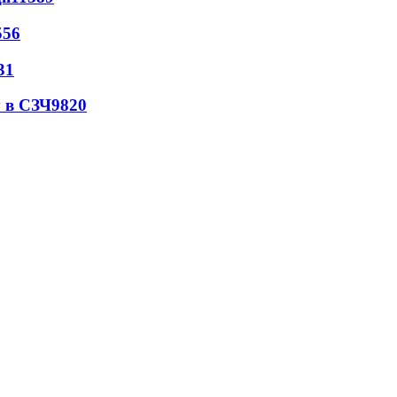
556
31
 в СЗЧ
9820