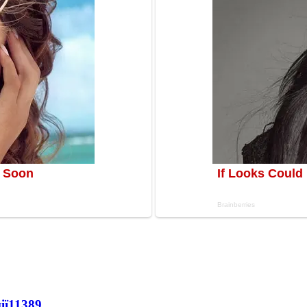
ії
11389