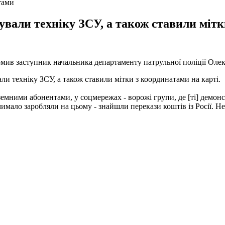
тами
ували техніку ЗСУ, а також ставили мітк
омив заступник начальника департаменту патрульної поліції Оле
ли техніку ЗСУ, а також ставили мітки з координатами на карті.
емними абонентами, у соцмережах - ворожі групи, де [ті] демон
чимало заробляли на цьому - знайшли перекази коштів із Росії. Не