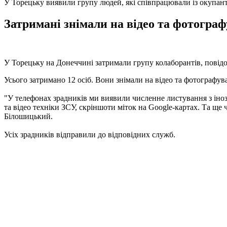
У Торецьку виявили групу людей, які співпрацювали із окупан
Затримані знімали на відео та фотограф
У Торецьку на Донеччині затримали групу колаборантів, повід
Усього затримано 12 осіб. Вони знімали на відео та фотографува
"У телефонах зрадників ми виявили численне листування з іноз
та відео техніки ЗСУ, скріншоти міток на Google-картах. Та ще 
Білошицький.
Усіх зрадників відправили до відповідних служб.