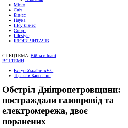
Місто
Світ
Бізнес
Наука
Шоу-бізнес
Спорт
Lifestyle
БЛОГИ ЧИТАЧІВ
СПЕЦТЕМА:
Війна в Ірані
ВСІ ТЕМИ
Вступ України в ЄС
Теракт в Барселоні
Обстріл Дніпропетровщини:
постраждали газопровід та
електромережа, двоє
поранених