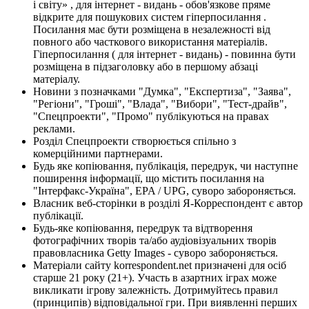
і світу» , для інтернет - видань - обов'язкове пряме
відкрите для пошукових систем гіперпосилання .
Посилання має бути розміщена в незалежності від
повного або часткового використання матеріалів.
Гіперпосилання ( для інтернет - видань) - повинна бути
розміщена в підзаголовку або в першому абзаці
матеріалу.
Новини з позначками "Думка", "Експертиза", "Заява",
"Регіони", "Гроші", "Влада", "Вибори", "Тест-драйв",
"Спецпроекти", "Промо" публікуються на правах
реклами.
Розділ Спецпроекти створюється спільно з
комерційними партнерами.
Будь яке копіювання, публікація, передрук, чи наступне
поширення інформації, що містить посилання на
"Інтерфакс-Україна", EPA / UPG, суворо забороняється.
Власник веб-сторінки в розділі Я-Корреспондент є автор
публікації.
Будь-яке копіювання, передрук та відтворення
фотографічних творів та/або аудіовізуальних творів
правовласника Getty Images - суворо забороняється.
Матеріали сайту korrespondent.net призначені для осіб
старше 21 року (21+). Участь в азартних іграх може
викликати ігрову залежність. Дотримуйтесь правил
(принципів) відповідальної гри. При виявленні перших