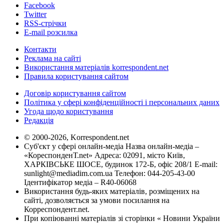
Facebook
Twitter
RSS-стрічки
E-mail розсилка
Контакти
Реклама на сайті
Використання матеріалів korrespondent.net
Правила користування сайтом
Договір користування сайтом
Політика у сфері конфіденційності і персональних даних
Угода щодо користування
Редакція
© 2000-2026, Korrespondent.net
Суб'єкт у сфері онлайн-медіа Назва онлайн-медіа –
«КореспонденТ.net» Адреса: 02091, місто Київ,
ХАРКІВСЬКЕ ШОСЕ, будинок 172-Б, офіс 208/1 E-mail:
sunlight@mediadim.com.ua
Телефон: 044-205-43-00
Ідентифікатор медіа – R40-06068
Використання будь-яких матеріалів, розміщених на
сайті, дозволяється за умови посилання на
Корреспондент.net.
При копіюванні матеріалів зі сторінки « Новини України