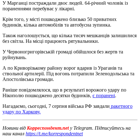
У Марганці постраждали двоє людей. 64-річний чоловік із
пораненнями перебуває у лікарні.
Крім того, у місті пошкоджено близько 50 приватних
будинків, кілька автомобілів та автобусна зупинка.
Також наголошується, що кілька тисяч мешканців залишилися
без світла. На місці працюють рятувальники.
У Червоногригорівській громаді обійшлося без жертв та
руйнувань.
А по Криворізькому району ворог вдарив із Ураганів та
ствольної артилерії. Під вогонь потрапили Зеленодольська та
Апостолівська громади.
Раніше повідомлялося, що в результаті ворожого удару по
Нікополю пошкоджено десятки будинків,
є поранені
.
Нагадаємо, сьогодні, 7 серпня війська РФ завдали
ракетного
удару по Харкову.
Новини від
Корреспондент.net
у Telegram. Підписуйтесь на
наш канал
https://t.me/korrespondentnet