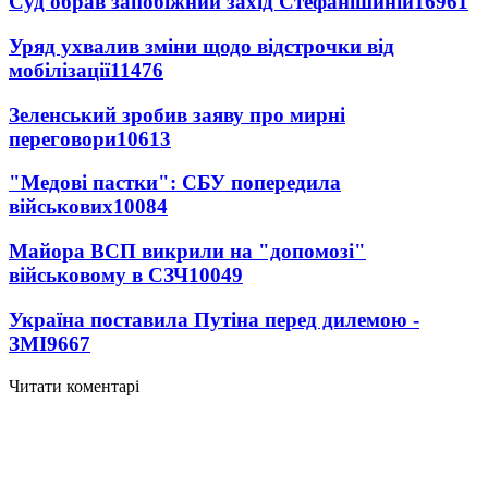
Суд обрав запобіжний захід Стефанішиній
16961
Уряд ухвалив зміни щодо відстрочки від
мобілізації
11476
Зеленський зробив заяву про мирні
переговори
10613
"Медові пастки": СБУ попередила
військових
10084
Майора ВСП викрили на "допомозі"
військовому в СЗЧ
10049
Україна поставила Путіна перед дилемою -
ЗМІ
9667
Читати коментарі