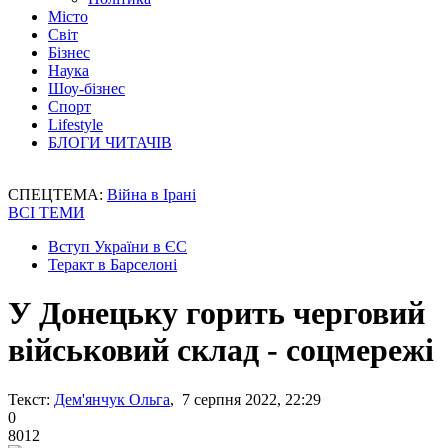
Місто
Світ
Бізнес
Наука
Шоу-бізнес
Спорт
Lifestyle
БЛОГИ ЧИТАЧІВ
СПЕЦТЕМА:
Війна в Ірані
ВСІ ТЕМИ
Вступ України в ЄС
Теракт в Барселоні
У Донецьку горить черговий
військовий склад - соцмережі
Текст:
Дем'янчук Ольга
, 7 серпня 2022, 22:29
0
8012