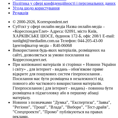
Політика у сфері конфіденційності і персональних даних
Угода щодо користування
Редакція
© 2000-2026, Korrespondent.net
Суб'єкт у сфері онлайн-медіа Назва онлайн-медіа –
«КореспонденТ.net» Адреса: 02091, місто Київ,
ХАРКІВСЬКЕ ШОСЕ, будинок 172-Б, офіс 208/1 E-mail:
sunlight@mediadim.com.ua
Телефон: 044-205-43-00
Ідентифікатор медіа – R40-06068
Використання будь-яких матеріалів, розміщених на
сайті, дозволяється за умови посилання на
Корреспондент.net.
При копіюванні матеріалів зі сторінки « Новини України
і світу» , для інтернет - видань - обов'язкове пряме
відкрите для пошукових систем гіперпосилання .
Посилання має бути розміщена в незалежності від
повного або часткового використання матеріалів.
Гіперпосилання ( для інтернет - видань) - повинна бути
розміщена в підзаголовку або в першому абзаці
матеріалу.
Новини з позначками "Думка", "Експертиза", "Заява",
"Регіони", "Гроші", "Влада", "Вибори", "Тест-драйв",
"Спецпроекти", "Промо" публікуються на правах
реклами.