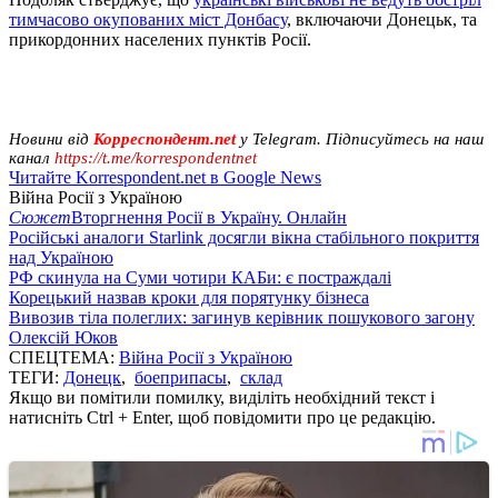
тимчасово окупованих міст Донбасу
, включаючи Донецьк, та
прикордонних населених пунктів Росії.
Новини від
Корреспондент.net
у Telegram. Підписуйтесь на наш
канал
https://t.me/korrespondentnet
Читайте Korrespondent.net в Google News
Війна Росії з Україною
Сюжет
Вторгнення Росії в Україну. Онлайн
Російські аналоги Starlink досягли вікна стабільного покриття
над Україною
РФ скинула на Суми чотири КАБи: є постраждалі
Корецький назвав кроки для порятунку бізнеса
Вивозив тіла полеглих: загинув керівник пошукового загону
Олексій Юков
СПЕЦТЕМА:
Війна Росії з Україною
ТЕГИ:
Донецк
,
боеприпасы
,
склад
Якщо ви помітили помилку, виділіть необхідний текст і
натисніть Ctrl + Enter, щоб повідомити про це редакцію.