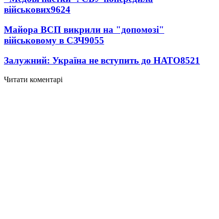
військових
9624
Майора ВСП викрили на "допомозі"
військовому в СЗЧ
9055
Залужний: Україна не вступить до НАТО
8521
Читати коментарі