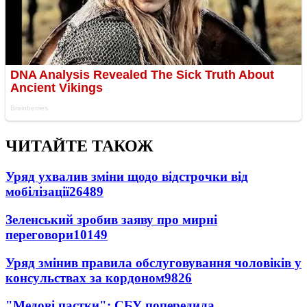
ЧИТАЙТЕ ТАКОЖ
Уряд ухвалив зміни щодо відстрочки від
мобілізації
26489
Зеленський зробив заяву про мирні
переговори
10149
Уряд змінив правила обслуговування чоловіків у
консульствах за кордоном
9826
"Медові пастки": СБУ попередила