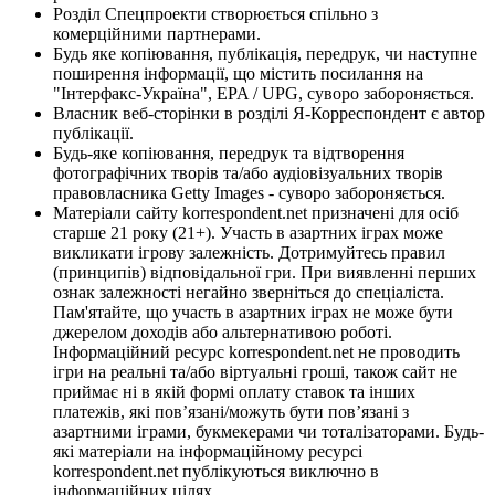
Розділ Спецпроекти створюється спільно з
комерційними партнерами.
Будь яке копіювання, публікація, передрук, чи наступне
поширення інформації, що містить посилання на
"Інтерфакс-Україна", EPA / UPG, суворо забороняється.
Власник веб-сторінки в розділі Я-Корреспондент є автор
публікації.
Будь-яке копіювання, передрук та відтворення
фотографічних творів та/або аудіовізуальних творів
правовласника Getty Images - суворо забороняється.
Матеріали сайту korrespondent.net призначені для осіб
старше 21 року (21+). Участь в азартних іграх може
викликати ігрову залежність. Дотримуйтесь правил
(принципів) відповідальної гри. При виявленні перших
ознак залежності негайно зверніться до спеціаліста.
Пам'ятайте, що участь в азартних іграх не може бути
джерелом доходів або альтернативою роботі.
Інформаційний ресурс korrespondent.net не проводить
ігри на реальні та/або віртуальні гроші, також сайт не
приймає ні в якій формі оплату ставок та інших
платежів, які пов’язані/можуть бути пов’язані з
азартними іграми, букмекерами чи тоталізаторами. Будь-
які матеріали на інформаційному ресурсі
korrespondent.net публікуються виключно в
інформаційних цілях.