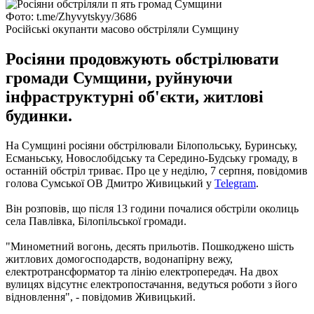
Фото: t.me/Zhyvytskyy/3686
Російські окупанти масово обстріляли Сумщину
Росіяни продовжують обстрілювати
громади Сумщини, руйнуючи
інфраструктурні об'єкти, житлові
будинки.
На Сумщині росіяни обстрілювали Білопольську, Буринську,
Есманьську, Новослобідську та Середино-Будську громаду, в
останній обстріл триває. Про це у неділю, 7 серпня, повідомив
голова Сумської ОВ Дмитро Живицький у
Telegram
.
Він розповів, що після 13 години почалися обстріли околиць
села Павлівка, Білопільської громади.
"Минометний вогонь, десять прильотів. Пошкоджено шість
житлових домогосподарств, водонапірну вежу,
електротрансформатор та лінію електропередач. На двох
вулицях відсутнє електропостачання, ведуться роботи з його
відновлення", - повідомив Живицький.