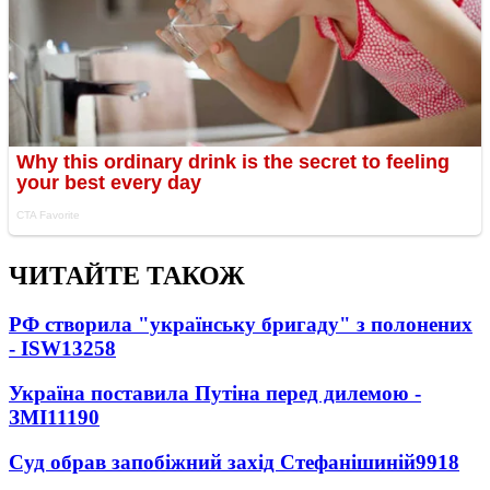
ЧИТАЙТЕ ТАКОЖ
РФ створила "українську бригаду" з полонених
- ISW
13258
Україна поставила Путіна перед дилемою -
ЗМІ
11190
Суд обрав запобіжний захід Стефанішиній
9918