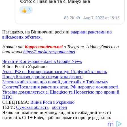
Нагадаємо, на Вінниччині росіяни
вдарили ракетами по
військових об'єктах.
Новини от
Корреспондент.net
в Telegram. Підписуйтесь на
наш канал
https://t.me/korrespondentnet
Читайте Korrespondent.net в Google News
Війна Росії з Україною
Атака РФ на Криворіжжя: загинув 15-річний хлопець
Понад 6 тисяч дронів: ситуація на фронті
Зеленський заявив про новий дипстрайк у Тобольську
Сюжет
Посилення ракетних атак. РФ нарощує можливості
Україна домовляється зі Швецією та Норвегією про дрони й
ППО
СПЕЦТЕМА:
Війна Росії з Україною
ТЕГИ:
Сумская область
,
обстрел
Якщо ви помітили помилку, виділіть необхідний текст і
натисніть Ctrl + Enter, щоб повідомити про це редакцію.