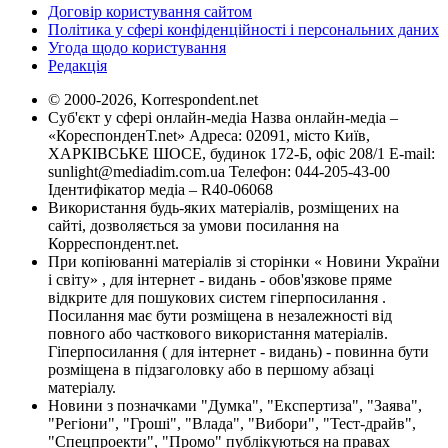
Договір користування сайтом
Політика у сфері конфіденційності і персональних даних
Угода щодо користування
Редакція
© 2000-2026, Korrespondent.net
Суб'єкт у сфері онлайн-медіа Назва онлайн-медіа –
«КореспонденТ.net» Адреса: 02091, місто Київ,
ХАРКІВСЬКЕ ШОСЕ, будинок 172-Б, офіс 208/1 E-mail:
sunlight@mediadim.com.ua
Телефон: 044-205-43-00
Ідентифікатор медіа – R40-06068
Використання будь-яких матеріалів, розміщених на
сайті, дозволяється за умови посилання на
Корреспондент.net.
При копіюванні матеріалів зі сторінки « Новини України
і світу» , для інтернет - видань - обов'язкове пряме
відкрите для пошукових систем гіперпосилання .
Посилання має бути розміщена в незалежності від
повного або часткового використання матеріалів.
Гіперпосилання ( для інтернет - видань) - повинна бути
розміщена в підзаголовку або в першому абзаці
матеріалу.
Новини з позначками "Думка", "Експертиза", "Заява",
"Регіони", "Гроші", "Влада", "Вибори", "Тест-драйв",
"Спецпроекти", "Промо" публікуються на правах