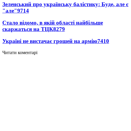
Зеленський про українську балістику: Буде, але є
"але"
9714
Стало відомо, в якій області найбільше
скаржаться на ТЦК
8279
Україні не вистачає грошей на армію
7410
Читати коментарі