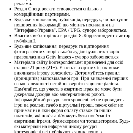
реклами.
Розділ Спецпроекти створюється спільно з
комерційними партнерами.
Будь яке копіювання, публікація, передрук, чи наступне
поширення інформації, що містить посилання на
"Інтерфакс-Україна", EPA / UPG, суворо забороняється.
Власник веб-сторінки в розділі Я-Корреспондент є автор
публікації.
Будь-яке копіювання, передрук та відтворення
фотографічних творів та/або аудіовізуальних творів
правовласника Getty Images - суворо забороняється.
Матеріали сайту korrespondent.net призначені для осіб
старше 21 року (21+). Участь в азартних іграх може
викликати ігрову залежність. Дотримуйтесь правил
(принципів) відповідальної гри. При виявленні перших
ознак залежності негайно зверніться до спеціаліста.
Пам'ятайте, що участь в азартних іграх не може бути
джерелом доходів або альтернативою роботі.
Інформаційний ресурс korrespondent.net не проводить
ігри на реальні та/або віртуальні гроші, також сайт не
приймає ні в якій формі оплату ставок та інших
платежів, які пов’язані/можуть бути пов’язані з
азартними іграми, букмекерами чи тоталізаторами. Будь-
які матеріали на інформаційному ресурсі
korrespondent.net публікуються виключно в