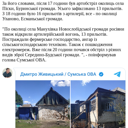
За його словами, після 17 години був артобстріл околиць села
Піски, Буринської громади. Усього зафіксовано 13 прильотів.
З 18 години було 16 прильотів з артилерії, все - по околиці
Уланово, Есманьської громади.
"По околиці села Манухівка Новослобідської громади росіяни
також відкрили артилерійський вогонь, 13 прильотів.
Постраждали фермерське господарство, ангар із
сільськогосподарською технікою. Також є пошкодження
електромереж. Вже після 20 години почався обстріл з різних
видів зброї Середино-Будської громади. ", - поінформував
голова Сумської ОВА.