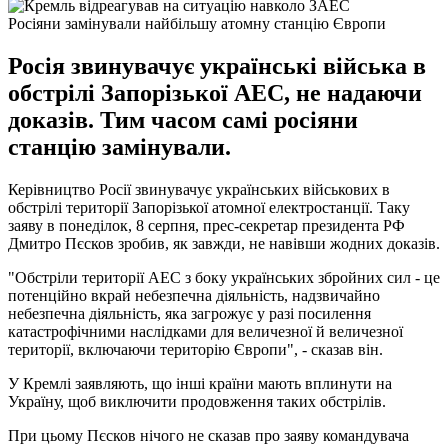
Росіяни замінували найбільшу атомну станцію Європи
Росія звинувачує українські війська в
обстрілі Запорізької АЕС, не надаючи
доказів. Тим часом самі росіяни
станцію замінували.
Керівництво Росії звинувачує українських військових в
обстрілі території Запорізької атомної електростанції. Таку
заяву в понеділок, 8 серпня, прес-секретар президента РФ
Дмитро Пєсков зробив, як завжди, не навівши жодних доказів.
"Обстріли території АЕС з боку українських збройних сил - це
потенційно вкрай небезпечна діяльність, надзвичайно
небезпечна діяльність, яка загрожує у разі посилення
катастрофічними наслідками для величезної й величезної
території, включаючи територію Європи", - сказав він.
У Кремлі заявляють, що інші країни мають вплинути на
Україну, щоб виключити продовження таких обстрілів.
При цьому Пєсков нічого не сказав про заяву командувача