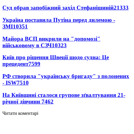
Суд обрав запобіжний захід Стефанішиній
21333
Україна поставила Путіна перед дилемою -
ЗМІ
10351
Майора ВСП викрили на "допомозі"
військовому в СЗЧ
10323
Київ про рішення Швеції щодо судна: Це
прецедент
7599
РФ створила "українську бригаду" з полонених
- ISW
7510
На Київщині сталося групове зґвалтування 21-
річної дівчини
7462
Читати коментарі