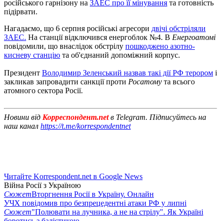
російського гарнізону на
ЗАЕС про її мінування
та готовність
підірвати.
Нагадаємо, що 6 серпня російські агресори
двічі обстріляли
ЗАЕС.
На станції відключився енергоблок №4. В
Енергоатомі
повідомили, що внаслідок обстрілу
пошкоджено азотно-
кисневу станцію
та об'єднаний допоміжний корпус.
Президент
Володимир Зеленський назвав такі дії РФ терором
і
закликав запровадити санкції проти
Росатому
та всього
атомного сектора Росії.
Новини від
Корреспондент.net
в Telegram. Підписуйтесь на
наш канал
https://t.me/korrespondentnet
Читайте Korrespondent.net в Google News
Війна Росії з Україною
Сюжет
Вторгнення Росії в Україну. Онлайн
УЧХ повідомив про безпрецедентні атаки РФ у липні
Сюжет
"Полювати на лучника, а не на стрілу". Як Україні
боротись з балістикою