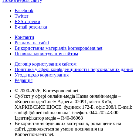
Повна версія сайту
Facebook
Twitter
RSS-стрічки
E-mail розсилка
Контакти
Реклама на сайті
Використання матеріалів korrespondent.net
Правила користування сайтом
Договір користування сайтом
Політика у сфері конфіденційності і персональних даних
Угода щодо користування
Редакція
© 2000-2026, Korrespondent.net
Суб'єкт у сфері онлайн-медіа Назва онлайн-медіа –
«КореспонденТ.net» Адреса: 02091, місто Київ,
ХАРКІВСЬКЕ ШОСЕ, будинок 172-Б, офіс 208/1 E-mail:
sunlight@mediadim.com.ua
Телефон: 044-205-43-00
Ідентифікатор медіа – R40-06068
Використання будь-яких матеріалів, розміщених на
сайті, дозволяється за умови посилання на
Корреспондент.net.