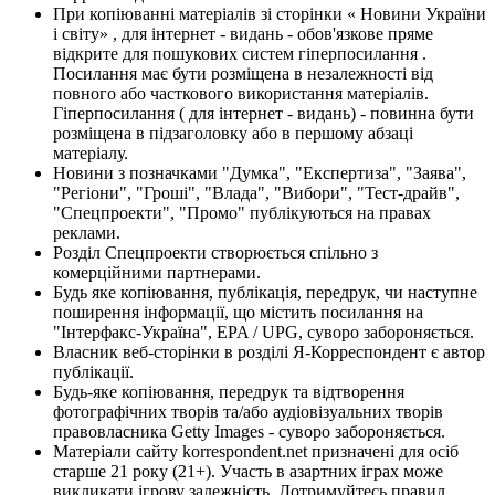
При копіюванні матеріалів зі сторінки « Новини України
і світу» , для інтернет - видань - обов'язкове пряме
відкрите для пошукових систем гіперпосилання .
Посилання має бути розміщена в незалежності від
повного або часткового використання матеріалів.
Гіперпосилання ( для інтернет - видань) - повинна бути
розміщена в підзаголовку або в першому абзаці
матеріалу.
Новини з позначками "Думка", "Експертиза", "Заява",
"Регіони", "Гроші", "Влада", "Вибори", "Тест-драйв",
"Спецпроекти", "Промо" публікуються на правах
реклами.
Розділ Спецпроекти створюється спільно з
комерційними партнерами.
Будь яке копіювання, публікація, передрук, чи наступне
поширення інформації, що містить посилання на
"Інтерфакс-Україна", EPA / UPG, суворо забороняється.
Власник веб-сторінки в розділі Я-Корреспондент є автор
публікації.
Будь-яке копіювання, передрук та відтворення
фотографічних творів та/або аудіовізуальних творів
правовласника Getty Images - суворо забороняється.
Матеріали сайту korrespondent.net призначені для осіб
старше 21 року (21+). Участь в азартних іграх може
викликати ігрову залежність. Дотримуйтесь правил