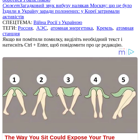
Сюжет
Загадковий звук вибуху налякав Москву: що це було
Їздили в Україну заради полонених: у Кореї затримали
активістів
СПЕЦТЕМА:
Війна Росії з Україною
ТЕГИ:
Россия
,
АЭС
,
атомная энергетика
,
Кремль
,
атомная
станция
Якщо ви помітили помилку, виділіть необхідний текст і
натисніть Ctrl + Enter, щоб повідомити про це редакцію.