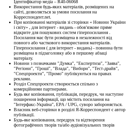
Ідентифікатор медіа – R40-06068
Використання будь-яких матеріалів, розміщених на
сайті, дозволяється за умови посилання на
Корреспондент.net.
При копіюванні матеріалів зі сторінки « Новини України
і світу» , для інтернет - видань - обов'язкове пряме
відкрите для пошукових систем гіперпосилання .
Посилання має бути розміщена в незалежності від
повного або часткового використання матеріалів.
Гіперпосилання ( для інтернет - видань) - повинна бути
розміщена в підзаголовку або в першому абзаці
матеріалу.
Новини з позначками "Думка", "Експертиза", "Заява",
"Регіони", "Гроші", "Влада", "Вибори", "Тест-драйв",
"Спецпроекти", "Промо" публікуються на правах
реклами.
Розділ Спецпроекти створюється спільно з
комерційними партнерами.
Будь яке копіювання, публікація, передрук, чи наступне
поширення інформації, що містить посилання на
"Інтерфакс-Україна", EPA / UPG, суворо забороняється.
Власник веб-сторінки в розділі Я-Корреспондент є автор
публікації.
Будь-яке копіювання, передрук та відтворення
фотографічних творів та/або аудіовізуальних творів