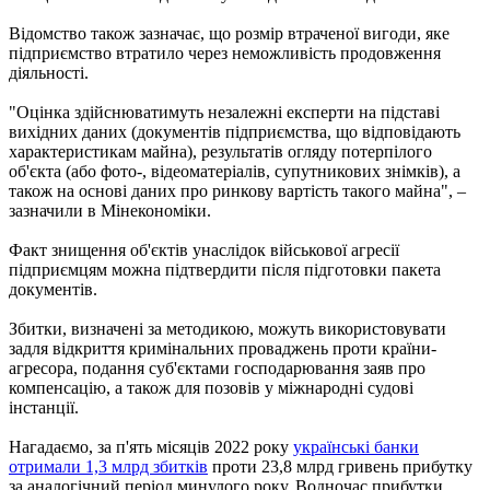
Відомство також зазначає, що розмір втраченої вигоди, яке
підприємство втратило через неможливість продовження
діяльності.
"Оцінка здійснюватимуть незалежні експерти на підставі
вихідних даних (документів підприємства, що відповідають
характеристикам майна), результатів огляду потерпілого
об'єкта (або фото-, відеоматеріалів, супутникових знімків), а
також на основі даних про ринкову вартість такого майна", –
зазначили в Мінекономіки.
Факт знищення об'єктів унаслідок військової агресії
підприємцям можна підтвердити після підготовки пакета
документів.
Збитки, визначені за методикою, можуть використовувати
задля відкриття кримінальних проваджень проти країни-
агресора, подання суб'єктами господарювання заяв про
компенсацію, а також для позовів у міжнародні судові
інстанції.
Нагадаємо, за п'ять місяців 2022 року
українські банки
отримали 1,3 млрд збитків
проти 23,8 млрд гривень прибутку
за аналогічний період минулого року. Водночас прибутки