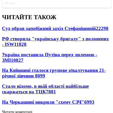
ЧИТАЙТЕ ТАКОЖ
Суд обрав запобіжний захід Стефанішиній
22298
РФ створила "українську бригаду" з полонених
- ISW
11828
Україна поставила Путіна перед дилемою -
ЗМІ
10827
На Київщині сталося групове зґвалтування 21-
річної дівчини
8099
Стало відомо, в якій області найбільше
скаржаться на ТЦК
7881
На Черкащині викрили "схему СЗЧ"
6993
Читати коментарі