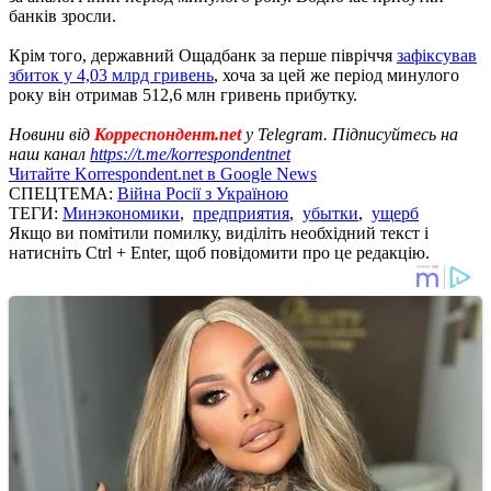
банків зросли.
Крім того, державний Ощадбанк за перше півріччя
зафіксував
збиток у 4,03 млрд гривень
, хоча за цей же період минулого
року він отримав 512,6 млн гривень прибутку.
Новини від
Корреспондент.net
у Telegram. Підписуйтесь на
наш канал
https://t.me/korrespondentnet
Читайте Korrespondent.net в Google News
СПЕЦТЕМА:
Війна Росії з Україною
ТЕГИ:
Минэкономики
,
предприятия
,
убытки
,
ущерб
Якщо ви помітили помилку, виділіть необхідний текст і
натисніть Ctrl + Enter, щоб повідомити про це редакцію.