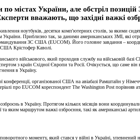
 по містах України, але обстріл позицій 
 Експерти вважають, що західні важкі оз
і живлення ноутбуків, десятки комп'ютерних столів, за якими сидя
м України. Приблизно так, за даними американських ЗМІ, які от
омандування ЗС США (EUCOM). Його головне завдання – координа
л США Крістофер Каволі.
анського військового, який проходив службу на військовій базі 
спертом з країн Східної Європи та Росії. Очікується, що саме ві
гнення в Україну.
онференції, організованої США на авіабазі Рамштайн у Німеччин
теріалі про EUCOM кореспондент The Washington Post порівняв а
зброєнь в Україну. Протягом кількох місяців вони координували п
рої та яким маршрутом важкі озброєння, такі як американські арт
поворотного моменту, який стався у війні в Україні, упевнений