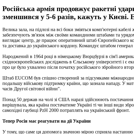
Російська армія продовжує ракетні удари
зменшився у 5-6 разів, кажуть у Києві.
Велика зала, на підлозі на всі боки зміяться комп'ютерні кабел
забезпечують зв'язок між своїми командними штабами та урядо
виглядає центр, де працює оперативний штаб Європейського к
та доставка до українського кордону. Командує штабом генера
Народжений в 1964 році в німецькому Вюрцбурзі в сім'ї америк
східноєвропейських досліджень в Єльському університеті і є ек
про це було ухвалено після початку російського збройного втор
Штаб EUCOM був спішно створений за підсумками міжнародної к
подальшу військову підтримку країни, що зазнала нападу. У ма
часів Другої світової війни".
Понад 50 держав на чолі зі США наразі здійснюють постачання о
вирішувала, яка країна постачатиме Україні ті чи інші види зб
самохідні гаубиці PzH ​​2000 потраплять на український фронт.
Тепер Росія має реагувати на дії України
У тому, що саме ця допомога значною мірою сприяла настанню 