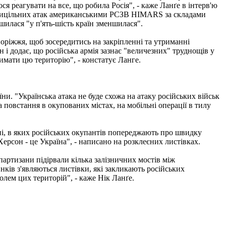
ося реагувати на все, що робила Росія", - каже Ланґе в інтерв'ю
 прицільних атак американськими РСЗВ HIMARS за складами
шилася "у п'ять-шість країн зменшилася".
апоріжжя, щоб зосередитись на закріпленні та утриманні
 і додає, що російська армія зазнає "величезних" труднощів у
имати цю територію", - констатує Ланге.
и. "Українська атака не буде схожа на атаку російських військ
 повстання в окупованих містах, на мобільні операції в тилу
ні, в яких російських окупантів попереджають про швидку
Херсон - це Україна", - написано на розклеєних листівках.
партизани підірвали кілька залізничних мостів між
ків з'являються листівки, які закликають російських
олем цих територій", - каже Нік Ланґе.