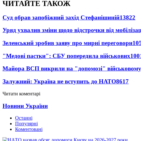
ЧИТАЙТЕ ТАКОЖ
Суд обрав запобіжний захід Стефанішиній
13822
Уряд ухвалив зміни щодо відстрочки від мобілізац
Зеленський зробив заяву про мирні переговори
10
"Медові пастки": СБУ попередила військових
100
Майора ВСП викрили на "допомозі" військовому
Залужний: Україна не вступить до НАТО
8617
Читати коментарі
Новини України
Останні
Популярні
Коментовані