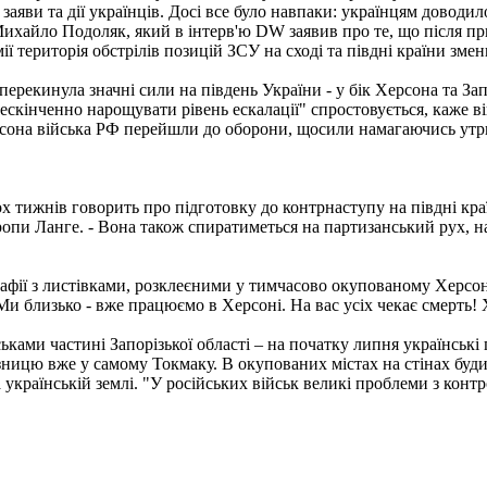
 заяви та дії українців. Досі все було навпаки: українцям доводил
 Михайло Подоляк, який в інтерв'ю DW заявив про те, що після
ї територія обстрілів позицій ЗСУ на сході та півдні країни змен
 перекинула значні сили на південь України - у бік Херсона та З
ескінченно нарощувати рівень ескалації" спростовується, каже він
Херсона війська РФ перейшли до оборони, щосили намагаючись утр
тижнів говорить про підготовку до контрнаступу на півдні країн
опи Ланге. - Вона також спиратиметься на партизанський рух, на
рафії з листівками, розклеєними у тимчасово окупованому Херсо
 Ми близько - вже працюємо в Херсоні. На вас усіх чекає смерть! 
ьками частині Запорізької області – на початку липня українські 
ницю вже у самому Токмаку. В окупованих містах на стінах будин
українській землі. "У російських військ великі проблеми з контр