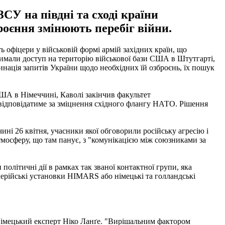
ЗСУ на півдні та сході країни
броєння змінюють перебіг війни.
ть офіцери у військовій формі армій західних країн, що
римали доступ на територію військової бази США в Штутгарті,
ція запитів України щодо необхідних їй озброєнь, їх пошук
США в Німеччині, Каволі закінчив факультет
н відповідатиме за зміцнення східного флангу НАТО. Рішення
і 26 квітня, учасники якої обговорили російську агресію і
тмосферу, що там панує, з "комунікацією між союзниками за
олітичні дії в рамках так званої контактної групи, яка
илерійські установки HIMARS або німецькі та голландські
 німецький експерт Ніко Ланґе. "Вирішальним фактором