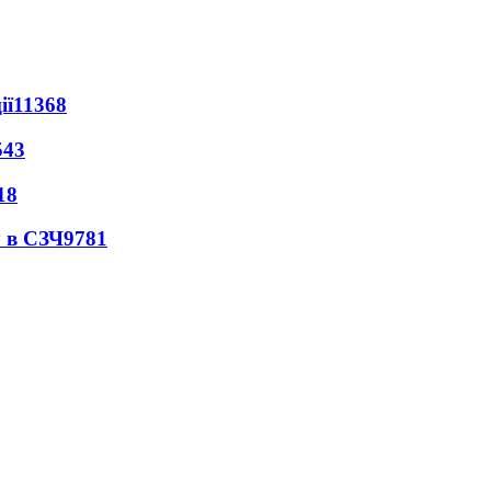
ії
11368
543
18
 в СЗЧ
9781