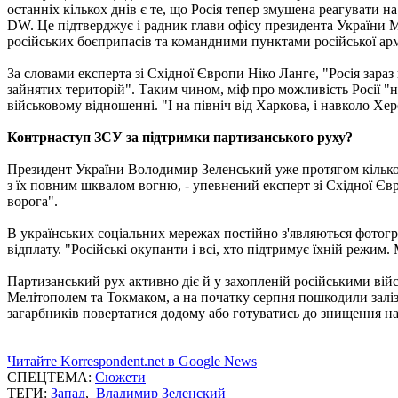
останніх кількох днів є те, що Росія тепер змушена реагувати на
DW. Це підтверджує і радник глави офісу президента України
російських боєприпасів та командними пунктами російської армі
За словами експерта зі Східної Європи Ніко Ланге, "Росія зараз
зайнятих територій". Таким чином, міф про можливість Росії "н
військовому відношенні. "І на північ від Харкова, і навколо 
Контрнаступ ЗСУ за підтримки партизанського руху?
Президент України Володимир Зеленський уже протягом кількох 
з їх повним шквалом вогню, - упевнений експерт зі Східної Євр
ворога".
В українських соціальних мережах постійно з'являються фотог
відплату. "Російські окупанти і всі, хто підтримує їхній режим.
Партизанський рух активно діє й у захопленій російськими війс
Мелітополем та Токмаком, а на початку серпня пошкодили заліз
загарбників повертатися додому або готуватись до знищення на 
Читайте Korrespondent.net в Google News
СПЕЦТЕМА:
Сюжети
ТЕГИ:
Запад
,
Владимир Зеленский