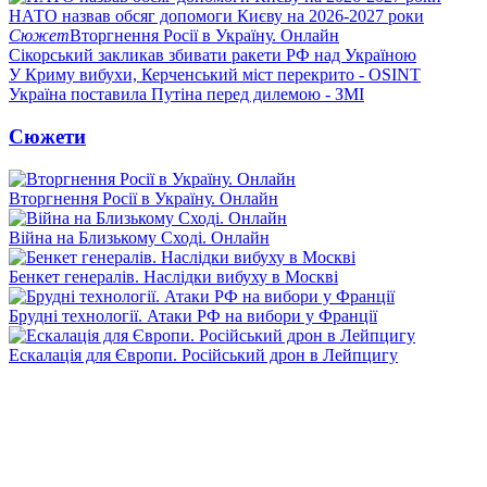
НАТО назвав обсяг допомоги Києву на 2026-2027 роки
Сюжет
Вторгнення Росії в Україну. Онлайн
Сікорський закликав збивати ракети РФ над Україною
У Криму вибухи, Керченський міст перекрито - OSINT
Україна поставила Путіна перед дилемою - ЗМІ
Сюжети
Вторгнення Росії в Україну. Онлайн
Війна на Близькому Сході. Онлайн
Бенкет генералів. Наслідки вибуху в Москві
Брудні технології. Атаки РФ на вибори у Франції
Ескалація для Європи. Російський дрон в Лейпцигу