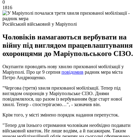
0
1816
Російський військовий у Маріуполі
Чоловіків намагаються вербувати на
війну під виглядом працевлаштування
охоронцями до Маріупольського СІЗО.
Окупанти проводять нову хвилю прихованої мобілізації у
Маріуполі. Про це 9 серпня
повідомив
радник мера міста
Петро Андрющенко.
"Чергова (третя) хвиля прихованої мобілізації. Тепер під
виглядом охоронців у Маріупольське СІЗО. Днями
повідомлялося, що разом із вербуванням буде старт нової
хвилі. Тепер - спостерігаємо…", - зазначив він.
Крім того, у місті змінено порядок надання перепусток.
"Тепер для їхнього отримання чоловікам необхідно подавати
військовий квиток. Не лише водіям, а й пасажирам. Таким
чином мобілізаційний облік резерву на сьогодні сформовано.