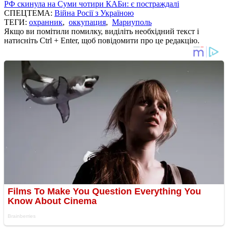
РФ скинула на Суми чотири КАБи: є постраждалі
СПЕЦТЕМА:
Війна Росії з Україною
ТЕГИ:
охранник
,
оккупация
,
Мариуполь
Якщо ви помітили помилку, виділіть необхідний текст і
натисніть Ctrl + Enter, щоб повідомити про це редакцію.