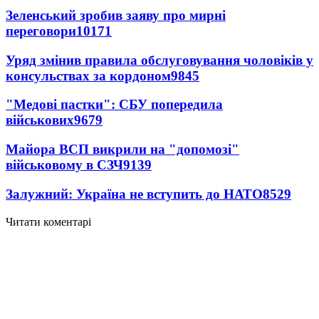
Зеленський зробив заяву про мирні
переговори
10171
Уряд змінив правила обслуговування чоловіків у
консульствах за кордоном
9845
"Медові пастки": СБУ попередила
військових
9679
Майора ВСП викрили на "допомозі"
військовому в СЗЧ
9139
Залужний: Україна не вступить до НАТО
8529
Читати коментарі