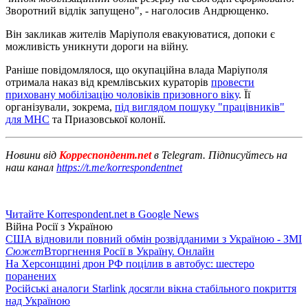
Зворотний відлік запущено", - наголосив Андрющенко.
Він закликав жителів Маріуполя евакуюватися, допоки є
можливість уникнути дороги на війну.
Раніше повідомлялося, що окупаційна влада Маріуполя
отримала наказ від кремлівських кураторів
провести
приховану мобілізацію чоловіків призовного віку
. Її
організували, зокрема,
під виглядом пошуку "працівників"
для МНС
та Приазовської колонії.
Новини від
Корреспондент.net
в Telegram. Підписуйтесь на
наш канал
https://t.me/korrespondentnet
Читайте Korrespondent.net в Google News
Війна Росії з Україною
США відновили повний обмін розвідданими з Україною - ЗМІ
Сюжет
Вторгнення Росії в Україну. Онлайн
На Херсонщині дрон РФ поцілив в автобус: шестеро
поранених
Російські аналоги Starlink досягли вікна стабільного покриття
над Україною