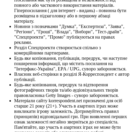
повного або часткового використання матеріалів.
Гіперпосилання ( для інтернет - видань) - повинна бути
розміщена в підзаголовку або в першому абзаці
матеріалу.
Новини з позначками "Думка", "Експертиза", "Заява",
"Регіони", "Гроші", "Влада", "Вибори", "Тест-драйв",
"Спецпроекти", "Промо" публікуються на правах
реклами.
Розділ Спецпроекти створюється спільно з
комерційними партнерами.
Будь яке копіювання, публікація, передрук, чи наступне
поширення інформації, що містить посилання на
"Інтерфакс-Україна", EPA / UPG, суворо забороняється.
Власник веб-сторінки в розділі Я-Корреспондент є автор
публікації.
Будь-яке копіювання, передрук та відтворення
фотографічних творів та/або аудіовізуальних творів
правовласника Getty Images - суворо забороняється.
Матеріали сайту korrespondent.net призначені для осіб
старше 21 року (21+). Участь в азартних іграх може
викликати ігрову залежність. Дотримуйтесь правил
(принципів) відповідальної гри. При виявленні перших
ознак залежності негайно зверніться до спеціаліста.
Пам'ятайте, що участь в азартних іграх не може бути