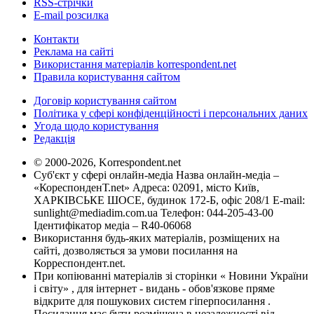
RSS-стрічки
E-mail розсилка
Контакти
Реклама на сайті
Використання матеріалів korrespondent.net
Правила користування сайтом
Договір користування сайтом
Політика у сфері конфіденційності і персональних даних
Угода щодо користування
Редакція
© 2000-2026, Korrespondent.net
Суб'єкт у сфері онлайн-медіа Назва онлайн-медіа –
«КореспонденТ.net» Адреса: 02091, місто Київ,
ХАРКІВСЬКЕ ШОСЕ, будинок 172-Б, офіс 208/1 E-mail:
sunlight@mediadim.com.ua
Телефон: 044-205-43-00
Ідентифікатор медіа – R40-06068
Використання будь-яких матеріалів, розміщених на
сайті, дозволяється за умови посилання на
Корреспондент.net.
При копіюванні матеріалів зі сторінки « Новини України
і світу» , для інтернет - видань - обов'язкове пряме
відкрите для пошукових систем гіперпосилання .
Посилання має бути розміщена в незалежності від