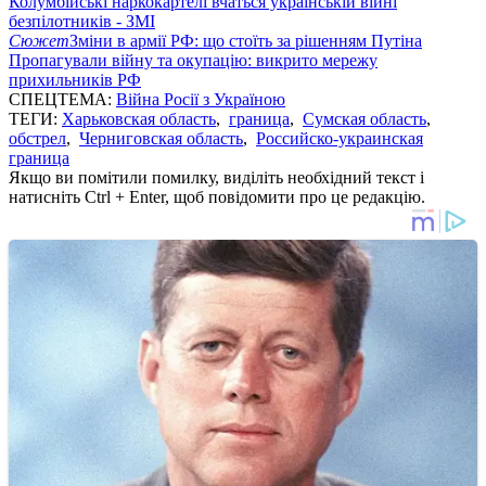
Колумбійські наркокартелі вчаться українській війні
безпілотників - ЗМІ
Сюжет
Зміни в армії РФ: що стоїть за рішенням Путіна
Пропагували війну та окупацію: викрито мережу
прихильників РФ
СПЕЦТЕМА:
Війна Росії з Україною
ТЕГИ:
Харьковская область
,
граница
,
Сумская область
,
обстрел
,
Черниговская область
,
Российско-украинская
граница
Якщо ви помітили помилку, виділіть необхідний текст і
натисніть Ctrl + Enter, щоб повідомити про це редакцію.