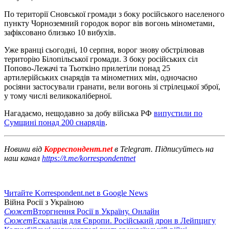
По території Сновської громади з боку російського населеного
пункту Чорноземний городок ворог вів вогонь мінометами,
зафіксовано близько 10 вибухів.
Уже вранці сьогодні, 10 серпня, ворог знову обстрілював
територію Білопільської громади. З боку російських сіл
Попово-Лежачі та Тьоткіно прилетіли понад 25
артилерійських снарядів та мінометних мін, одночасно
росіяни застосували гранати, вели вогонь зі стрілецької зброї,
у тому числі великокаліберної.
Нагадаємо, нещодавно за добу війська РФ
випустили по
Сумщині понад 200 снарядів
.
Новини від
Корреспондент.net
в Telegram. Підписуйтесь на
наш канал
https://t.me/korrespondentnet
Читайте Korrespondent.net в Google News
Війна Росії з Україною
Сюжет
Вторгнення Росії в Україну. Онлайн
Сюжет
Ескалація для Європи. Російський дрон в Лейпцигу