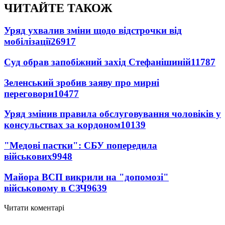
ЧИТАЙТЕ ТАКОЖ
Уряд ухвалив зміни щодо відстрочки від
мобілізації
26917
Суд обрав запобіжний захід Стефанішиній
11787
Зеленський зробив заяву про мирні
переговори
10477
Уряд змінив правила обслуговування чоловіків у
консульствах за кордоном
10139
"Медові пастки": СБУ попередила
військових
9948
Майора ВСП викрили на "допомозі"
військовому в СЗЧ
9639
Читати коментарі