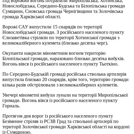
Під ворожий вогонь потрапили Миропільська, Хотинська,
Новослобідська, Середино-Будська та Білопільська громади
Сумщини, Сновська громада Чернігівщини та Золочівська
громада Харківської області.
Ворожі САУ випустили 15 снарядів по території
Новослобідської громади. З російського населеного пункту
Єлизаветівка стріляли по території Хотинської громади з
великокаліберного кулемета (близько десятка черг).
Окупанти накрили мінометним вогнем територію
Білопільської громади, нараховано близько десятка вибухів.
Вогонь вівся із російського населеного пункту Тьоткіно.
По Середино-Будській громаді російська ствольна артилерія
випустила близько 20 снарядів, крім того, територію громади
кілька разів обстрілювали з великокаліберних кулеметів.
Увечері мінометні вибухи лунали на території Миропільської
громади. Вогонь вівся із російського населеного пункту
Горналь.
Протягом дня ворог із російського населеного пункту
Безіменне стріляв із РСЗВ Град та ствольної артилерії по
території Золочівської громади Харківської області на кордоні
із Сумщиною.