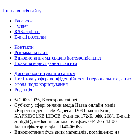
Повна версія сайту
Facebook
Twitter
RSS-стрічки
E-mail розсилка
Контакти
Реклама на сайті
Використання матеріалів korrespondent.net
Правила користування сайтом
Договір користування сайтом
Політика у сфері конфіденційності і персональних даних
Угода щодо користування
Редакція
© 2000-2026, Korrespondent.net
Суб'єкт у сфері онлайн-медіа Назва онлайн-медіа –
«КореспонденТ.net» Адреса: 02091, місто Київ,
ХАРКІВСЬКЕ ШОСЕ, будинок 172-Б, офіс 208/1 E-mail:
sunlight@mediadim.com.ua
Телефон: 044-205-43-00
Ідентифікатор медіа – R40-06068
Використання будь-яких матеріалів, розміщених на