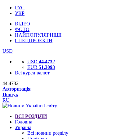
РУС
УКР
ВІДЕО
ФОТО
НАЙПОПУЛЯРНІШІ
СПЕЦПРОЕКТИ
USD
USD
44.4732
EUR
51.3093
Всі курси валют
44.4732
Авторизація
Пошук
RU
ВСІ РОЗДІЛИ
Головна
Україна
Всі новини розділу
Політика