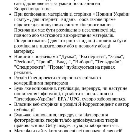
сайті, дозволяється за умови посилання на
Корреспондент.net.
При копіюванні матеріалів зі сторінки « Новини України
і світу» , для інтернет - видань - обов'язкове пряме
відкрите для пошукових систем гіперпосилання .
Посилання має бути розміщена в незалежності від
повного або часткового використання матеріалів.
Гіперпосилання ( для інтернет - видань) - повинна бути
розміщена в підзаголовку або в першому абзаці
матеріалу.
Новини з позначками "Думка", "Експертиза", "Заява",
"Регіони", "Гроші", "Влада", "Вибори", "Тест-драйв",
"Спецпроекти", "Промо" публікуються на правах
реклами.
Розділ Спецпроекти створюється спільно з
комерційними партнерами.
Будь яке копіювання, публікація, передрук, чи наступне
поширення інформації, що містить посилання на
"Інтерфакс-Україна", EPA / UPG, суворо забороняється.
Власник веб-сторінки в розділі Я-Корреспондент є автор
публікації.
Будь-яке копіювання, передрук та відтворення
фотографічних творів та/або аудіовізуальних творів
правовласника Getty Images - суворо забороняється.
Матеріали сайту korrespondent.net призначені для осіб