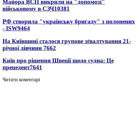
Майора ВСП викрили на "допомозі"
військовому в СЗЧ
10381
РФ створила "українську бригаду" з полонених
- ISW
9464
На Київщині сталося групове зґвалтування 21-
річної дівчини
7662
Київ про рішення Швеції щодо судна: Це
прецедент
7641
Читати коментарі