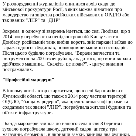
У розпорядженні журналістів опинився архів скарг до
військової прокуратури Росії, з яких можна дізнатися про
мародерство та звірства російських військових в ОРДЛО або
так званих "ЛНР" та "ДНР".
Зокрема, в одному зі звернень йдеться, що селі Любівка, що з
2014 року перебуває на непідконтрольній Києву частині
Донбасу, російський танк вибив ворота, зніс паркан і заїхав до
гаража одного з будинків, пошкодивши машини господарів.
Після цього будівлю пограбували. "Вкрали запчастин та
інструментів на 200 тисяч рублів, аж до того, що вони вкрали
дріб'язок з машини... Скажіть, це люди?", - цитує видання
постраждалих.
"Професійні мародери"
В іншому листі автор скаржиться, що в селі Бараниківка в
Луганській області, що також з 2014 року частина території
ОРДЛО, "банда мародерів", яка представилася офіцерами та
солдатами так званої "ЛНР", пограбувала житлові будинки та
об'єкти інфраструктури.
"Банда мародерів зайшла до нашого села після 8 березня і
зухвало пограбувала школу, дитячий садок, аптеку, три
магазини, фермерів і, відкривши замки, зайняла два будинки, -