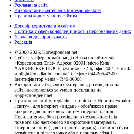
Реклама на сайті
Використання матеріалів korrespondent.net
Правила користування сайтом
Договір користування сайтом
Політика у сфері конфіденційності і персональних даних
Угода щодо користування
Редакція
© 2000-2026, Korrespondent.net
Суб'єкт у сфері онлайн-медіа Назва онлайн-медіа –
«КореспонденТ.net» Адреса: 02091, місто Київ,
ХАРКІВСЬКЕ ШОСЕ, будинок 172-Б, офіс 208/1 E-mail:
sunlight@mediadim.com.ua
Телефон: 044-205-43-00
Ідентифікатор медіа – R40-06068
Використання будь-яких матеріалів, розміщених на
сайті, дозволяється за умови посилання на
Корреспондент.net.
При копіюванні матеріалів зі сторінки « Новини України
і світу» , для інтернет - видань - обов'язкове пряме
відкрите для пошукових систем гіперпосилання .
Посилання має бути розміщена в незалежності від
повного або часткового використання матеріалів.
Гіперпосилання ( для інтернет - видань) - повинна бути
розміщена в підзаголовку або в першому абзаці