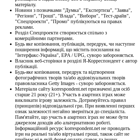
матеріалу.
Новини з позначками "Думка", "Експертиза", "Заява",
"Регіони", "Гроші", "Влада", "Вибори", "Тест-драйв",
"Спецпроекти", "Промо" публікуються на правах
реклами.
Розділ Спецпроекти створюється спільно з
комерційними партнерами.
Будь яке копіювання, публікація, передрук, чи наступне
поширення інформації, що містить посилання на
"Інтерфакс-Україна", EPA / UPG, суворо забороняється.
Власник веб-сторінки в розділі Я-Корреспондент є автор
публікації.
Будь-яке копіювання, передрук та відтворення
фотографічних творів та/або аудіовізуальних творів
правовласника Getty Images - суворо забороняється.
Матеріали сайту korrespondent.net призначені для осіб
старше 21 року (21+). Участь в азартних іграх може
викликати ігрову залежність. Дотримуйтесь правил
(принципів) відповідальної гри. При виявленні перших
ознак залежності негайно зверніться до спеціаліста.
Пам'ятайте, що участь в азартних іграх не може бути
джерелом доходів або альтернативою роботі.
Інформаційний ресурс korrespondent.net не проводить
ігри на реальні та/або віртуальні гроші, також сайт не
приймає ні в якій формі оплату ставок та інших