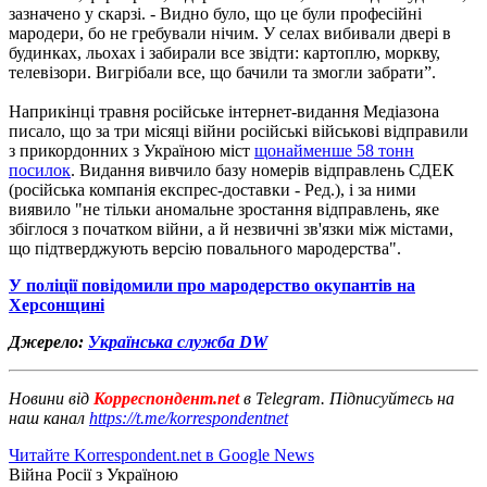
зазначено у скарзі. - Видно було, що це були професійні
мародери, бо не гребували нічим. У селах вибивали двері в
будинках, льохах і забирали все звідти: картоплю, моркву,
телевізори. Вигрібали все, що бачили та змогли забрати”.
Наприкінці травня російське інтернет-видання Медіазона
писало, що за три місяці війни російські військові відправили
з прикордонних з Україною міст
щонайменше 58 тонн
посилок
. Видання вивчило базу номерів відправлень СДЕК
(російська компанія експрес-доставки - Ред.), і за ними
виявило "не тільки аномальне зростання відправлень, яке
збіглося з початком війни, а й незвичні зв'язки між містами,
що підтверджують версію повального мародерства".
У поліції повідомили про мародерство окупантів на
Херсонщині
Джерело:
Українська служба DW
Новини від
Корреспондент.net
в Telegram. Підписуйтесь на
наш канал
https://t.me/korrespondentnet
Читайте Korrespondent.net в Google News
Війна Росії з Україною