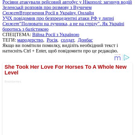
Росіяни атакували рейсовий автобус у Нікополі: загинув водій
Зеленськй розповів про розмову з Вучичем
Сюжет
Вторгнення Росії в Україну. Онлайн
УЧХ повідомив про безпрецедентні атаки РФ у липні
Сюжет
"Полювати на лучника, а не на стрілу". Як Україні
боротись з балістикою
СПЕЦТЕМА:
Війна Росії з Україною
ТЕГИ:
мародерство
,
Росія
,
солдат
,
Донбас
Якщо ви помітили помилку, виділіть необхідний текст і
натисніть Ctrl + Enter, щоб повідомити про це редакцію.