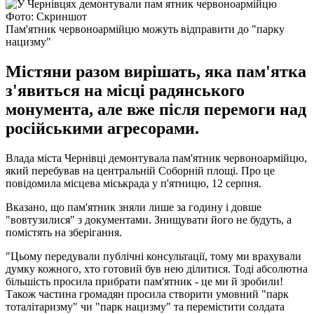
Фото: Скриншот
Пам'ятник червоноармійцю можуть відправити до "парку
нацизму"
Містяни разом вирішать, яка пам'ятка
з'явиться на місці радянського
монумента, але вже після перемоги над
російськими агресорами.
Влада міста Чернівці демонтувала пам'ятник червоноармійцю,
який перебував на центральній Соборній площі. Про це
повідомила місцева міськрада у п'ятницю, 12 серпня.
Вказано, що пам'ятник зняли лише за годину і довше
"вовтузилися" з документами. Знищувати його не будуть, а
помістять на зберігання.
"Цьому передували публічні консультації, тому ми врахували
думку кожного, хто готовий був нею ділитися. Тоді абсолютна
більшість просила прибрати пам'ятник - це ми й зробили!
Також частина громадян просила створити умовний "парк
тоталітаризму" чи "парк нацизму" та перемістити солдата