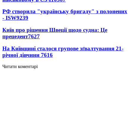
РФ створила "українську бригаду" з полонених
- ISW
9239
Київ про рішення Швеції щодо судна: Це
прецедент
7627
На Київщині сталося групове зґвалтування 21-
річної дівчини
7616
Читати коментарі