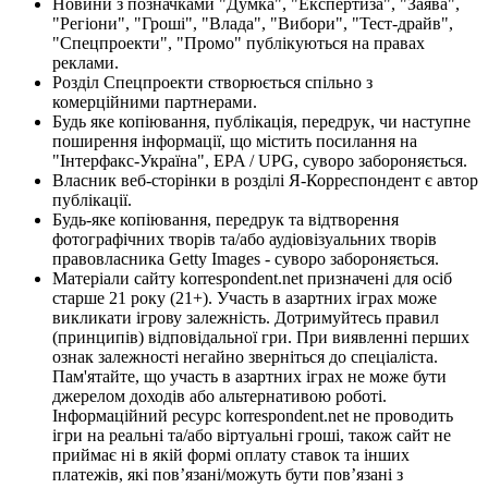
Новини з позначками "Думка", "Експертиза", "Заява",
"Регіони", "Гроші", "Влада", "Вибори", "Тест-драйв",
"Спецпроекти", "Промо" публікуються на правах
реклами.
Розділ Спецпроекти створюється спільно з
комерційними партнерами.
Будь яке копіювання, публікація, передрук, чи наступне
поширення інформації, що містить посилання на
"Інтерфакс-Україна", EPA / UPG, суворо забороняється.
Власник веб-сторінки в розділі Я-Корреспондент є автор
публікації.
Будь-яке копіювання, передрук та відтворення
фотографічних творів та/або аудіовізуальних творів
правовласника Getty Images - суворо забороняється.
Матеріали сайту korrespondent.net призначені для осіб
старше 21 року (21+). Участь в азартних іграх може
викликати ігрову залежність. Дотримуйтесь правил
(принципів) відповідальної гри. При виявленні перших
ознак залежності негайно зверніться до спеціаліста.
Пам'ятайте, що участь в азартних іграх не може бути
джерелом доходів або альтернативою роботі.
Інформаційний ресурс korrespondent.net не проводить
ігри на реальні та/або віртуальні гроші, також сайт не
приймає ні в якій формі оплату ставок та інших
платежів, які пов’язані/можуть бути пов’язані з