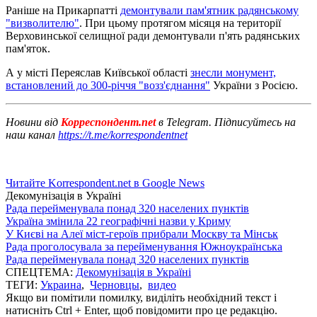
Раніше на Прикарпатті
демонтували пам'ятник радянському
"визволителю"
. При цьому протягом місяця на території
Верховинської селищної ради демонтували п'ять радянських
пам'яток.
А у місті Переяслав Київської області
знесли монумент,
встановлений до 300-річчя "возз'єднання"
України з Росією.
Новини від
Корреспондент.net
в Telegram. Підписуйтесь на
наш канал
https://t.me/korrespondentnet
Читайте Korrespondent.net в Google News
Декомунізація в Україні
Рада перейменувала понад 320 населених пунктів
Україна змінила 22 географічні назви у Криму
У Києві на Алеї міст-героїв прибрали Москву та Мінськ
Рада проголосувала за перейменування Южноукраїнська
Рада перейменувала понад 320 населених пунктів
СПЕЦТЕМА:
Декомунізація в Україні
ТЕГИ:
Украина
,
Черновцы
,
видео
Якщо ви помітили помилку, виділіть необхідний текст і
натисніть Ctrl + Enter, щоб повідомити про це редакцію.