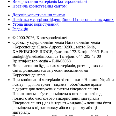
Використання матеріалів korrespondent.net
Правила користування сайтом
Договір користування сайтом
Політика у сфері конфіденційності і персональних даних
Угода щодо користування
Редакція
© 2000-2026, Korrespondent.net
Суб'єкт у сфері онлайн-медіа Назва онлайн-медіа –
«КореспонденТ.net» Адреса: 02091, місто Київ,
ХАРКІВСЬКЕ ШОСЕ, будинок 172-Б, офіс 208/1 E-mail:
sunlight@mediadim.com.ua
Телефон: 044-205-43-00
Ідентифікатор медіа – R40-06068
Використання будь-яких матеріалів, розміщених на
сайті, дозволяється за умови посилання на
Корреспондент.net.
При копіюванні матеріалів зі сторінки « Новини України
і світу» , для інтернет - видань - обов'язкове пряме
відкрите для пошукових систем гіперпосилання .
Посилання має бути розміщена в незалежності від
повного або часткового використання матеріалів.
Гіперпосилання ( для інтернет - видань) - повинна бути
розміщена в підзаголовку або в першому абзаці
матеріалу.