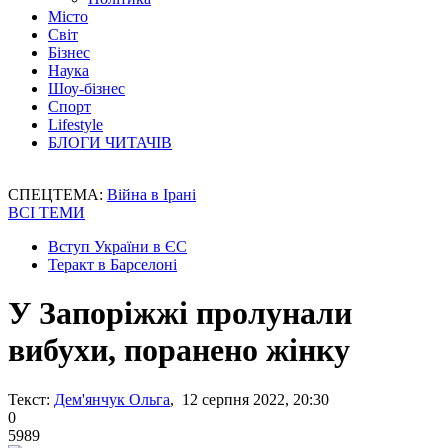
Місто
Світ
Бізнес
Наука
Шоу-бізнес
Спорт
Lifestyle
БЛОГИ ЧИТАЧІВ
СПЕЦТЕМА:
Війна в Ірані
ВСІ ТЕМИ
Вступ України в ЄС
Теракт в Барселоні
У Запоріжжі пролунали
вибухи, поранено жінку
Текст:
Дем'янчук Ольга
, 12 серпня 2022, 20:30
0
5989