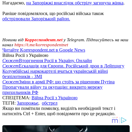
Нагадаємо,
на Запоріжжі внаслідок обстрілу загинула жінка
.
Раніше повідомлялося, що російські війська також
обстрілювали Запорізький район.
Новини від
Корреспондент.net
у Telegram. Підписуйтесь на наш
канал
https://t.me/korrespondentnet
Читайте Korrespondent.net в Google News
Війна Росії з Україною
Сюжет
Вторгнення Росії в Україну. Онлайн
Сюжет
Ескалація для Європи. Російський дрон в Лейпцигу
Колумбійські наркокартелі вчаться українській війні
безпілотників - ЗМІ
Сюжет
Зміни в армії РФ: що стоїть за рішенням Путіна
Пропагували війну та окупацію: викрито мережу
прихильників РФ
СПЕЦТЕМА:
Війна Росії з Україною
ТЕГИ:
Запорожье
,
обстрел
Якщо ви помітили помилку, виділіть необхідний текст і
натисніть Ctrl + Enter, щоб повідомити про це редакцію.