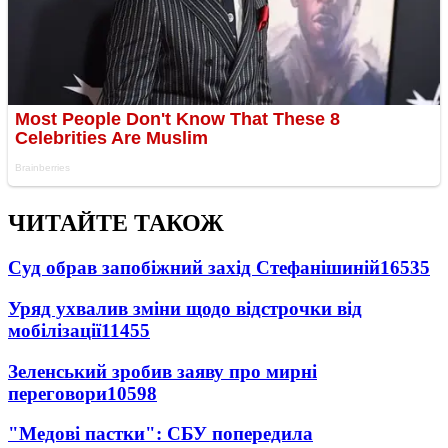
ЧИТАЙТЕ ТАКОЖ
Суд обрав запобіжний захід Стефанішиній
16535
Уряд ухвалив зміни щодо відстрочки від
мобілізації
11455
Зеленський зробив заяву про мирні
переговори
10598
"Медові пастки": СБУ попередила