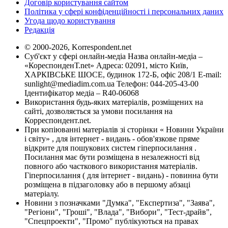
Договір користування сайтом
Політика у сфері конфіденційності і персональних даних
Угода щодо користування
Редакція
© 2000-2026, Korrespondent.net
Суб'єкт у сфері онлайн-медіа Назва онлайн-медіа –
«КореспонденТ.net» Адреса: 02091, місто Київ,
ХАРКІВСЬКЕ ШОСЕ, будинок 172-Б, офіс 208/1 E-mail:
sunlight@mediadim.com.ua
Телефон: 044-205-43-00
Ідентифікатор медіа – R40-06068
Використання будь-яких матеріалів, розміщених на
сайті, дозволяється за умови посилання на
Корреспондент.net.
При копіюванні матеріалів зі сторінки « Новини України
і світу» , для інтернет - видань - обов'язкове пряме
відкрите для пошукових систем гіперпосилання .
Посилання має бути розміщена в незалежності від
повного або часткового використання матеріалів.
Гіперпосилання ( для інтернет - видань) - повинна бути
розміщена в підзаголовку або в першому абзаці
матеріалу.
Новини з позначками "Думка", "Експертиза", "Заява",
"Регіони", "Гроші", "Влада", "Вибори", "Тест-драйв",
"Спецпроекти", "Промо" публікуються на правах