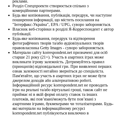
реклами.
Розділ Спецпроекти створюється спільно з
комерційними партнерами.
Будь яке копіювання, публікація, передрук, чи наступне
поширення інформації, що містить посилання на
"Інтерфакс-Україна", EPA / UPG, суворо забороняється.
Власник веб-сторінки в розділі Я-Корреспондент є автор
публікації.
Будь-яке копіювання, передрук та відтворення
фотографічних творів та/або аудіовізуальних творів
правовласника Getty Images - суворо забороняється.
Матеріали сайту korrespondent.net призначені для осіб
старше 21 року (21+). Участь в азартних іграх може
викликати ігрову залежність. Дотримуйтесь правил
(принципів) відповідальної гри. При виявленні перших
ознак залежності негайно зверніться до спеціаліста.
Пам'ятайте, що участь в азартних іграх не може бути
джерелом доходів або альтернативою роботі.
Інформаційний ресурс korrespondent.net не проводить
ігри на реальні та/або віртуальні гроші, також сайт не
приймає ні в якій формі оплату ставок та інших
платежів, які пов’язані/можуть бути пов’язані з
азартними іграми, букмекерами чи тоталізаторами. Будь-
які матеріали на інформаційному ресурсі
korrespondent.net публікуються виключно в