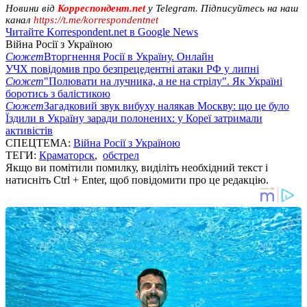
Новини від
Корреспондент.net
у Telegram. Підписуйтесь на наш
канал
https://t.me/korrespondentnet
Читайте Korrespondent.net в Google News
Війна Росії з Україною
Сюжет
Вторгнення Росії в Україну. Онлайн
УЧХ повідомив про безпрецедентні атаки РФ у липні
Сюжет
"Полювати на лучника, а не на стрілу". Як Україні
боротись з балістикою
Сюжет
Загадковий звук вибуху налякав Москву: що це було
Їздили в Україну заради полонених: у Кореї затримали
активістів
СПЕЦТЕМА:
Війна Росії з Україною
ТЕГИ:
Краматорск
,
обстрел
Якщо ви помітили помилку, виділіть необхідний текст і
натисніть Ctrl + Enter, щоб повідомити про це редакцію.