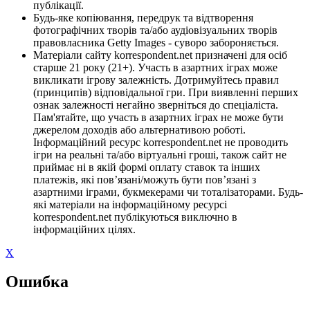
публікації.
Будь-яке копіювання, передрук та відтворення
фотографічних творів та/або аудіовізуальних творів
правовласника Getty Images - суворо забороняється.
Матеріали сайту korrespondent.net призначені для осіб
старше 21 року (21+). Участь в азартних іграх може
викликати ігрову залежність. Дотримуйтесь правил
(принципів) відповідальної гри. При виявленні перших
ознак залежності негайно зверніться до спеціаліста.
Пам'ятайте, що участь в азартних іграх не може бути
джерелом доходів або альтернативою роботі.
Інформаційний ресурс korrespondent.net не проводить
ігри на реальні та/або віртуальні гроші, також сайт не
приймає ні в якій формі оплату ставок та інших
платежів, які пов’язані/можуть бути пов’язані з
азартними іграми, букмекерами чи тоталізаторами. Будь-
які матеріали на інформаційному ресурсі
korrespondent.net публікуються виключно в
інформаційних цілях.
X
Ошибка