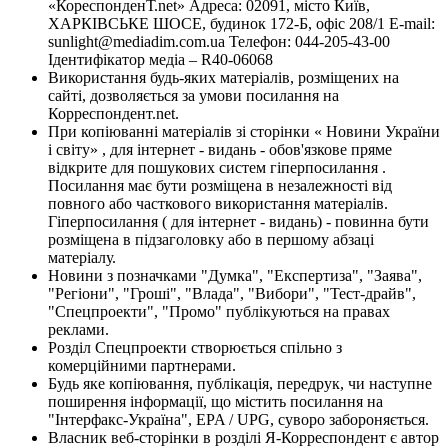
«КореспонденТ.net» Адреса: 02091, місто Київ,
ХАРКІВСЬКЕ ШОСЕ, будинок 172-Б, офіс 208/1 E-mail:
sunlight@mediadim.com.ua
Телефон: 044-205-43-00
Ідентифікатор медіа – R40-06068
Використання будь-яких матеріалів, розміщених на
сайті, дозволяється за умови посилання на
Корреспондент.net.
При копіюванні матеріалів зі сторінки « Новини України
і світу» , для інтернет - видань - обов'язкове пряме
відкрите для пошукових систем гіперпосилання .
Посилання має бути розміщена в незалежності від
повного або часткового використання матеріалів.
Гіперпосилання ( для інтернет - видань) - повинна бути
розміщена в підзаголовку або в першому абзаці
матеріалу.
Новини з позначками "Думка", "Експертиза", "Заява",
"Регіони", "Гроші", "Влада", "Вибори", "Тест-драйв",
"Спецпроекти", "Промо" публікуються на правах
реклами.
Розділ Спецпроекти створюється спільно з
комерційними партнерами.
Будь яке копіювання, публікація, передрук, чи наступне
поширення інформації, що містить посилання на
"Інтерфакс-Україна", EPA / UPG, суворо забороняється.
Власник веб-сторінки в розділі Я-Корреспондент є автор