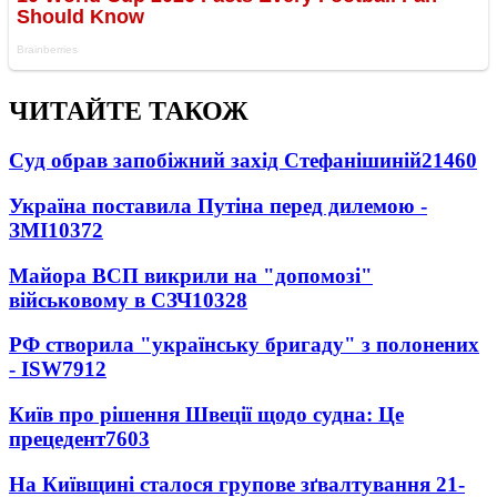
ЧИТАЙТЕ ТАКОЖ
Суд обрав запобіжний захід Стефанішиній
21460
Україна поставила Путіна перед дилемою -
ЗМІ
10372
Майора ВСП викрили на "допомозі"
військовому в СЗЧ
10328
РФ створила "українську бригаду" з полонених
- ISW
7912
Київ про рішення Швеції щодо судна: Це
прецедент
7603
На Київщині сталося групове зґвалтування 21-