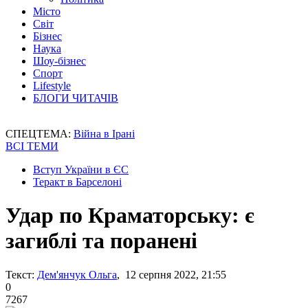
Місто
Світ
Бізнес
Наука
Шоу-бізнес
Спорт
Lifestyle
БЛОГИ ЧИТАЧІВ
СПЕЦТЕМА:
Війна в Ірані
ВСІ ТЕМИ
Вступ України в ЄС
Теракт в Барселоні
Удар по Краматорську: є
загиблі та поранені
Текст:
Дем'янчук Ольга
, 12 серпня 2022, 21:55
0
7267