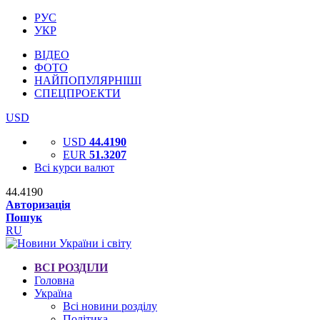
РУС
УКР
ВІДЕО
ФОТО
НАЙПОПУЛЯРНІШІ
СПЕЦПРОЕКТИ
USD
USD
44.4190
EUR
51.3207
Всі курси валют
44.4190
Авторизація
Пошук
RU
ВСІ РОЗДІЛИ
Головна
Україна
Всі новини розділу
Політика