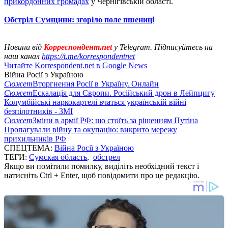
прикордонних громадах
у Чернігівській області.
Обстріл Сумщини: згоріло поле пшениці
Новини від
Корреспондент.net
у Telegram. Підписуйтесь на
наш канал
https://t.me/korrespondentnet
Читайте Korrespondent.net в Google News
Війна Росії з Україною
Сюжет
Вторгнення Росії в Україну. Онлайн
Сюжет
Ескалація для Європи. Російський дрон в Лейпцигу
Колумбійські наркокартелі вчаться українській війні
безпілотників - ЗМІ
Сюжет
Зміни в армії РФ: що стоїть за рішенням Путіна
Пропагували війну та окупацію: викрито мережу
прихильників РФ
СПЕЦТЕМА:
Війна Росії з Україною
ТЕГИ:
Сумская область
,
обстрел
Якщо ви помітили помилку, виділіть необхідний текст і
натисніть Ctrl + Enter, щоб повідомити про це редакцію.