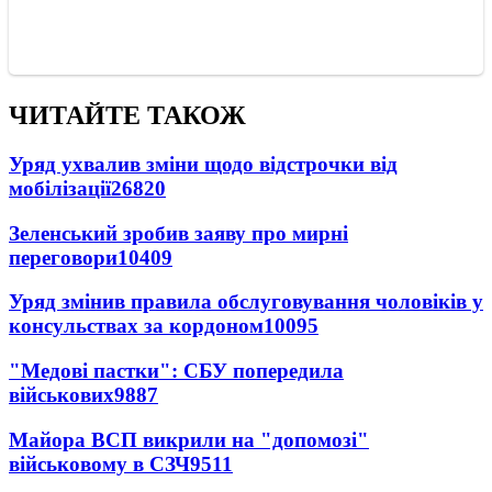
ЧИТАЙТЕ ТАКОЖ
Уряд ухвалив зміни щодо відстрочки від
мобілізації
26820
Зеленський зробив заяву про мирні
переговори
10409
Уряд змінив правила обслуговування чоловіків у
консульствах за кордоном
10095
"Медові пастки": СБУ попередила
військових
9887
Майора ВСП викрили на "допомозі"
військовому в СЗЧ
9511