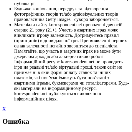
публікації.
Будь-яке копіювання, передрук та відтворення
фотографічних творів та/або аудіовізуальних творів
правовласника Getty Images - суворо забороняється.
Матеріали сайту korrespondent.net призначені для осіб
старше 21 року (21+). Участь в азартних іграх може
викликати ігрову залежність. Дотримуйтесь правил
(принципів) відповідальної гри. При виявленні перших
ознак залежності негайно зверніться до спеціаліста.
Пам'ятайте, що участь в азартних іграх не може бути
джерелом доходів або альтернативою роботі.
Інформаційний ресурс korrespondent.net не проводить
ігри на реальні та/або віртуальні гроші, також сайт не
приймає ні в якій формі оплату ставок та інших
платежів, які пов’язані/можуть бути пов’язані з
азартними іграми, букмекерами чи тоталізаторами. Будь-
які матеріали на інформаційному ресурсі
korrespondent.net публікуються виключно в
інформаційних цілях.
X
Ошибка