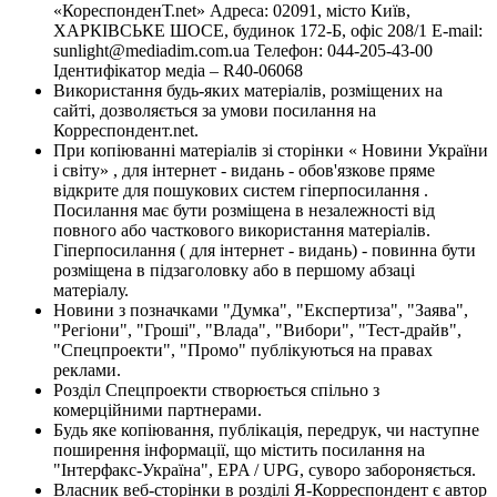
«КореспонденТ.net» Адреса: 02091, місто Київ,
ХАРКІВСЬКЕ ШОСЕ, будинок 172-Б, офіс 208/1 E-mail:
sunlight@mediadim.com.ua
Телефон: 044-205-43-00
Ідентифікатор медіа – R40-06068
Використання будь-яких матеріалів, розміщених на
сайті, дозволяється за умови посилання на
Корреспондент.net.
При копіюванні матеріалів зі сторінки « Новини України
і світу» , для інтернет - видань - обов'язкове пряме
відкрите для пошукових систем гіперпосилання .
Посилання має бути розміщена в незалежності від
повного або часткового використання матеріалів.
Гіперпосилання ( для інтернет - видань) - повинна бути
розміщена в підзаголовку або в першому абзаці
матеріалу.
Новини з позначками "Думка", "Експертиза", "Заява",
"Регіони", "Гроші", "Влада", "Вибори", "Тест-драйв",
"Спецпроекти", "Промо" публікуються на правах
реклами.
Розділ Спецпроекти створюється спільно з
комерційними партнерами.
Будь яке копіювання, публікація, передрук, чи наступне
поширення інформації, що містить посилання на
"Інтерфакс-Україна", EPA / UPG, суворо забороняється.
Власник веб-сторінки в розділі Я-Корреспондент є автор