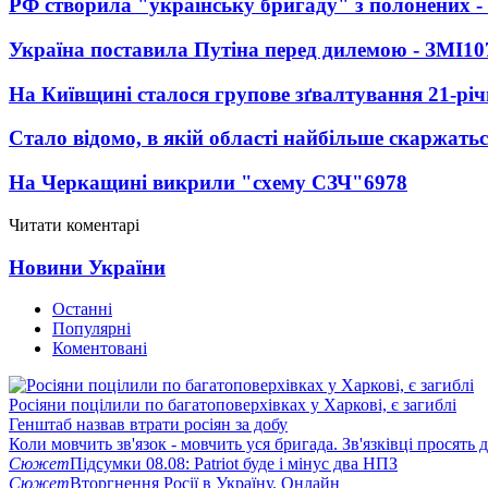
РФ створила "українську бригаду" з полонених -
Україна поставила Путіна перед дилемою - ЗМІ
10
На Київщині сталося групове зґвалтування 21-річ
Стало відомо, в якій області найбільше скаржать
На Черкащині викрили "схему СЗЧ"
6978
Читати коментарі
Новини України
Останні
Популярні
Коментовані
Росіяни поцілили по багатоповерхівках у Харкові, є загиблі
Генштаб назвав втрати росіян за добу
Коли мовчить зв'язок - мовчить уся бригада. Зв'язківці просять
Сюжет
Підсумки 08.08: Patriot буде і мінус два НПЗ
Сюжет
Вторгнення Росії в Україну. Онлайн