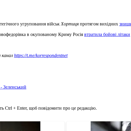
атегічного угруповання військ
Хортиця
протягом вихідних
знищи
Новофедорівка в окупованому Криму Росія
втратила бойові літаки
ш канал
https://t.me/korrespondentnet
 - Зеленський
ь Ctrl + Enter, щоб повідомити про це редакцію.