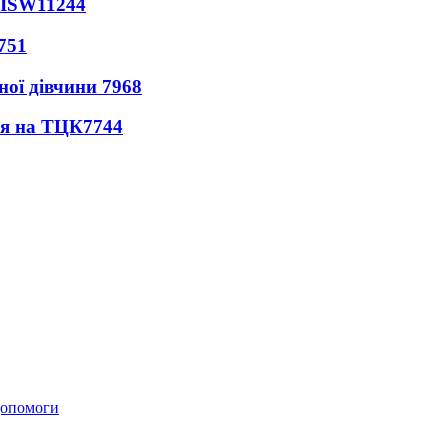
 ISW
11244
751
ної дівчини
7968
ся на ТЦК
7744
 допомоги