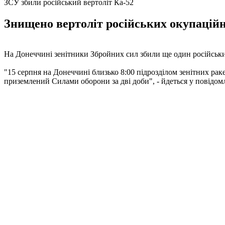
ЗСУ збили російський вертоліт Ка-52
Знищено вертоліт російських окупаційни
На Донеччині зенітники Збройних сил збили ще один російськи
"15 серпня на Донеччині близько 8:00 підрозділом зенітних рак
приземлений Силами оборони за дві доби", - йдеться у повідом