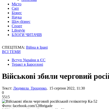
Місто
Світ
Бізнес
Наука
Шоу-бізнес
Спорт
Lifestyle
БЛОГИ ЧИТАЧІВ
СПЕЦТЕМА:
Війна в Ірані
ВСІ ТЕМИ
Вступ України в ЄС
Теракт в Барселоні
Військові збили черговий рос
Текст:
Людмила Троценко
, 15 серпня 2022, 11:30
0
5515
Фото: facebook.com/128brigade