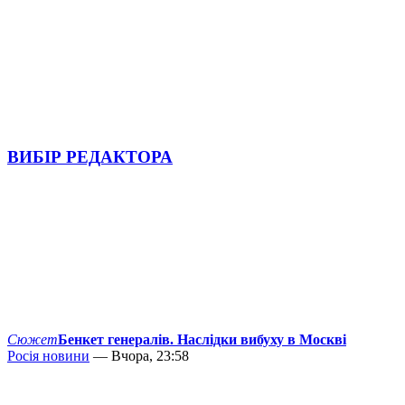
ВИБІР РЕДАКТОРА
Сюжет
Бенкет генералів. Наслідки вибуху в Москві
Росія новини
— Вчора, 23:58