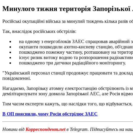
Минулого тижня територія Запорізької А
Російські окупаційні війська за минулий тиждень кілька разів об
Так, внаслідок російських обстрілів:
на одному з енергоблоків ЗАЕС спрацював аварійний зах
окупанти пошкодили азотно-кисневу станцію, об'єднаний
пошкоджено пожежну частину, розташовану на території 
існує ризик витоку водню та розпорошення радіоактив
пошкоджено три датчики радіаційного моніторингу.
"Український персонал станції продовжує працювати та докладати
повідомленні.
Нагадаємо, Запорізьку атомну електростанцію обстрілюють із 
демілітаризувати зону довкола Запорізької АЕС, але Росія відмо
Тим часом експерти кажуть, що наслідки того, що відбувається
В ОП пояснили, чому Росія обстрілює ЗАЕС
Новини від
Корреспондент.net
в Telegram. Підписуйтесь на на