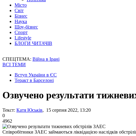
Місто
Світ
Бізнес
Наука
Шоу-бізнес
Спорт
Lifestyle
БЛОГИ ЧИТАЧІВ
СПЕЦТЕМА:
Війна в Ірані
ВСІ ТЕМИ
Вступ України в ЄС
Теракт в Барселоні
Озвучено результати тижневи
Текст:
Катя Юськів
, 15 серпня 2022, 13:20
0
4962
Співробітники ЗАЕС займаються ліквідацією наслідків обстрілі