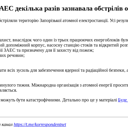
ЕС декілька разів зазнавала обстрілів 
стріляли територію Запорізької атомної електростанції. Усі резул
ист, внаслідок чого один із трьох працюючих енергоблоків бул
 допоміжний корпус, насосну станцію стоків та відкритий розп
ЗАЕС та призначену для її захисту від пожеж;
них речовин;
 всіх зусиль для забезпечення ядерної та радіаційної безпеки, а 
минулого тижня. Міжнародна організація з атомної енергії прос
вляється.
, можуть бути катастрофічними. Детально про це у матеріалі
Буде
ш канал
https://t.me/korrespondentnet