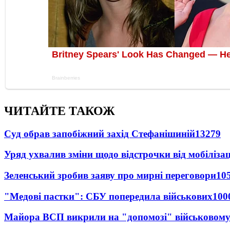
ЧИТАЙТЕ ТАКОЖ
Суд обрав запобіжний захід Стефанішиній
13279
Уряд ухвалив зміни щодо відстрочки від мобілізац
Зеленський зробив заяву про мирні переговори
10
"Медові пастки": СБУ попередила військових
100
Майора ВСП викрили на "допомозі" військовому