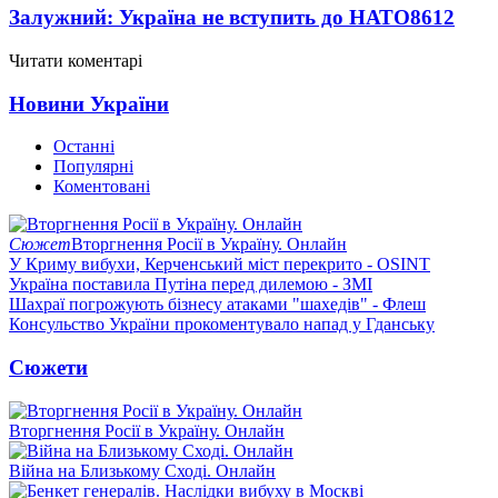
Залужний: Україна не вступить до НАТО
8612
Читати коментарі
Новини України
Останні
Популярні
Коментовані
Сюжет
Вторгнення Росії в Україну. Онлайн
У Криму вибухи, Керченський міст перекрито - OSINT
Україна поставила Путіна перед дилемою - ЗМІ
Шахраї погрожують бізнесу атаками "шахедів" - Флеш
Консульство України прокоментувало напад у Гданську
Сюжети
Вторгнення Росії в Україну. Онлайн
Війна на Близькому Сході. Онлайн