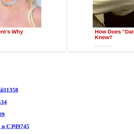
ії
11358
534
09
 в СЗЧ
9745