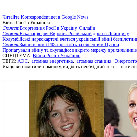
Читайте Korrespondent.net в Google News
Війна Росії з Україною
Сюжет
Вторгнення Росії в Україну. Онлайн
Сюжет
Ескалація для Європи. Російський дрон в Лейпцигу
Колумбійські наркокартелі вчаться українській війні безпілотни
Сюжет
Зміни в армії РФ: що стоїть за рішенням Путіна
Пропагували війну та окупацію: викрито мережу прихильникі
СПЕЦТЕМА:
Війна Росії з Україною
ТЕГИ:
АЭС
,
атомная энергетика
,
атомная станция
,
Энергоат
Якщо ви помітили помилку, виділіть необхідний текст і натисніт