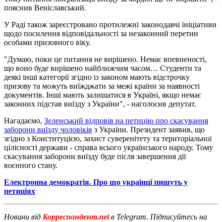
пояснив Веніславський.
У Раді також зареєстровано протилежні законодавчі ініціативи
щодо посилення відповідальності за незаконний перетин
особами призовного віку.
"Думаю, поки це питання не вирішено. Немає впевненості,
що воно буде вирішено найближчим часом… Студенти та
деякі інші категорії згідно із законом мають відстрочку
призову та можуть виїжджати за межі країни за наявності
документів. Інші мають залишатися в Україні, якщо немає
законних підстав виїзду з України", - наголосив депутат.
Нагадаємо,
Зеленський відповів на петицію про скасування
заборони виїзду чоловіків
з України. Президент заявив, що
згідно з Конституцією, захист суверенітету та територіальної
цілісності держави - справа всього українського народу. Тому
скасування заборони виїзду буде після завершення дії
воєнного стану.
Електронна демократія. Про що українці пишуть у
петиціях
Новини від
Корреспондент.net
в Telegram. Підписуйтесь на