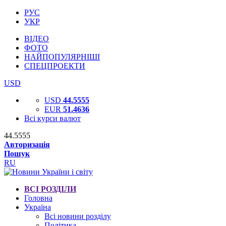
РУС
УКР
ВІДЕО
ФОТО
НАЙПОПУЛЯРНІШІ
СПЕЦПРОЕКТИ
USD
USD
44.5555
EUR
51.4636
Всі курси валют
44.5555
Авторизація
Пошук
RU
ВСІ РОЗДІЛИ
Головна
Україна
Всі новини розділу
Політика