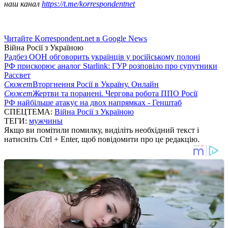
наш канал
https://t.me/korrespondentnet
Читайте Korrespondent.net в Google News
Війна Росії з Україною
Радбез ООН обговорить українців у російському полоні
РФ прискорює аналог Starlink: ГУР розповіло про супутники
Рассвет
Сюжет
Вторгнення Росії в Україну. Онлайн
Сюжет
Жертви та поранені. Чергова робота ППО Росії
РФ найбільше атакує на двох напрямках - Генштаб
СПЕЦТЕМА:
Війна Росії з Україною
ТЕГИ:
мужчины
Якщо ви помітили помилку, виділіть необхідний текст і
натисніть Ctrl + Enter, щоб повідомити про це редакцію.