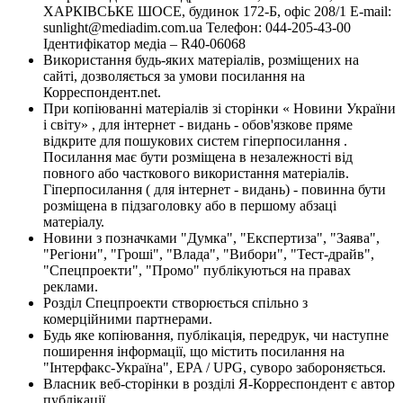
ХАРКІВСЬКЕ ШОСЕ, будинок 172-Б, офіс 208/1 E-mail:
sunlight@mediadim.com.ua
Телефон: 044-205-43-00
Ідентифікатор медіа – R40-06068
Використання будь-яких матеріалів, розміщених на
сайті, дозволяється за умови посилання на
Корреспондент.net.
При копіюванні матеріалів зі сторінки « Новини України
і світу» , для інтернет - видань - обов'язкове пряме
відкрите для пошукових систем гіперпосилання .
Посилання має бути розміщена в незалежності від
повного або часткового використання матеріалів.
Гіперпосилання ( для інтернет - видань) - повинна бути
розміщена в підзаголовку або в першому абзаці
матеріалу.
Новини з позначками "Думка", "Експертиза", "Заява",
"Регіони", "Гроші", "Влада", "Вибори", "Тест-драйв",
"Спецпроекти", "Промо" публікуються на правах
реклами.
Розділ Спецпроекти створюється спільно з
комерційними партнерами.
Будь яке копіювання, публікація, передрук, чи наступне
поширення інформації, що містить посилання на
"Інтерфакс-Україна", EPA / UPG, суворо забороняється.
Власник веб-сторінки в розділі Я-Корреспондент є автор
публікації.