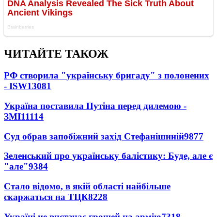
ЧИТАЙТЕ ТАКОЖ
РФ створила "українську бригаду" з полонених
- ISW
13081
Україна поставила Путіна перед дилемою -
ЗМІ
11114
Суд обрав запобіжний захід Стефанішиній
9877
Зеленський про українську балістику: Буде, але є
"але"
9384
Стало відомо, в якій області найбільше
скаржаться на ТЦК
8228
Україні не вистачає грошей на армію
7318