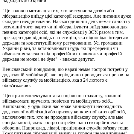
надходять до України.
"Це головна мотивація тих, хто виступає за дозвіл або
лібералізацію виїзду цієї категорії закордон. Але питання дуже
складне і неоднозначне. На сьогоднішній день немає єдності у
розумінні того: варто чи ні лібералізувати виїзд закордон для
певних категорій осіб, які не службовці у ЗСУ, разом з тим,
президент дав відповідь на петицію, яка відповідає інтересам
держави та конституційному регулюванню. Усі громадяни
України рівні, та встановлювати будь-які преференції чи
обмеження залежно від професійних навичок чи професій
держава не може і не буде", - вважає депутат.
Веніславський повідомив, що наразі немає гострої потреби у
додатковій мобілізації, але періодично проводиться призов на
військову службу за мобілізацією, яка з 24 лютого є
обов'язковою.
"Центри комплектування та соціального захисту, колишні
військкомати вручають повістки та мобілізують осіб...
Відповідно, у будь-який час може виникнути необхідність
додаткової мобілізації або призову конкретної категорії осіб,
включаючи тих, хто не проходив військову службу, але має
спеціальності, яких гостро потребує наш сектор безпеки та
оборони. Наприклад, лікарі, працівники служби зв'язку тощо.
Тому питання лібералізації виїзду за кордон ще не вирішене", -