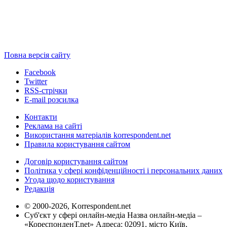
Повна версія сайту
Facebook
Twitter
RSS-стрічки
E-mail розсилка
Контакти
Реклама на сайті
Використання матеріалів korrespondent.net
Правила користування сайтом
Договір користування сайтом
Політика у сфері конфіденційності і персональних даних
Угода щодо користування
Редакція
© 2000-2026, Korrespondent.net
Суб'єкт у сфері онлайн-медіа Назва онлайн-медіа –
«КореспонденТ.net» Адреса: 02091, місто Київ,