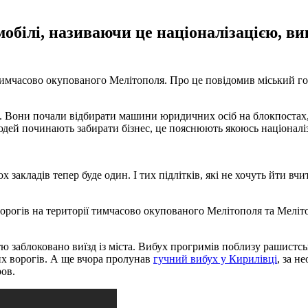
обілі, називаючи це націоналізацією, ви
 тимчасово окупованого Мелітополя. Про це повідомив міський г
я. Вони почали відбирати машини юридичних осіб на блокпостах
юдей починають забирати бізнес, це пояснюють якоюсь націоналіз
х закладів тепер буде один. І тих підлітків, які не хочуть йти в
орогів на території тимчасово окупованого Мелітополя та Меліт
тю заблоковано виїзд із міста. Вибух прогримів поблизу рашистсь
их ворогів. А ще вчора пролунав
гучний вибух у Кирилівці
, за н
ов.