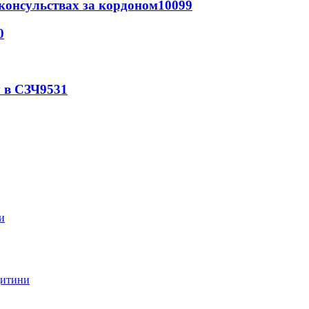
 консульствах за кордоном
10099
0
 в СЗЧ
9531
дитини