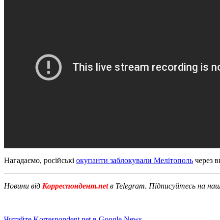
Нагадаємо, російські
окупанти заблокували Мелітополь
через в
Новини від
Корреспондент.net
в Telegram. Підписуйтесь на на
Читайте Korrespondent.net в Google News