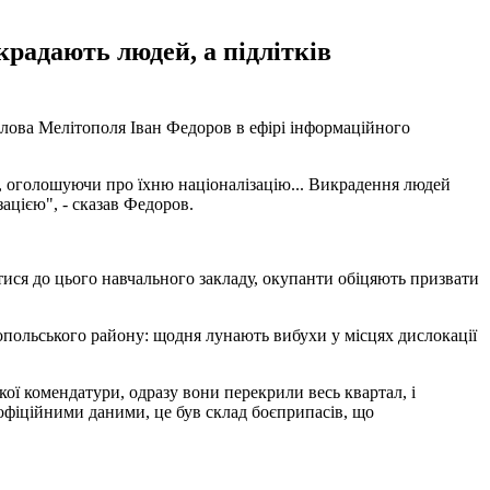
крадають людей, а підлітків
олова Мелітополя Іван Федоров в ефірі інформаційного
, оголошуючи про їхню націоналізацію... Викрадення людей
ацією", - сказав Федоров.
читися до цього навчального закладу, окупанти обіцяють призвати
опольського району: щодня лунають вибухи у місцях дислокації
кої комендатури, одразу вони перекрили весь квартал, і
еофіційними даними, це був склад боєприпасів, що