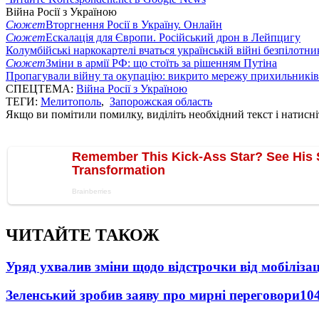
Війна Росії з Україною
Сюжет
Вторгнення Росії в Україну. Онлайн
Сюжет
Ескалація для Європи. Російський дрон в Лейпцигу
Колумбійські наркокартелі вчаться українській війні безпілотни
Сюжет
Зміни в армії РФ: що стоїть за рішенням Путіна
Пропагували війну та окупацію: викрито мережу прихильникі
СПЕЦТЕМА:
Війна Росії з Україною
ТЕГИ:
Мелитополь
,
Запорожская область
Якщо ви помітили помилку, виділіть необхідний текст і натисніт
ЧИТАЙТЕ ТАКОЖ
Уряд ухвалив зміни щодо відстрочки від мобілізац
Зеленський зробив заяву про мирні переговори
10