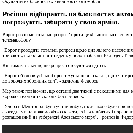
Окупанти на блокпостах відбирають автомобілі
Росіяни відбирають на блокпостах автом
погрожують забирати у свою армію.
Ворог розпочав тотальні репресії проти цивільного населення
телемарафону.
"Ворог проводить тотальні репресії щодо цивільного населенн
тривають, і за останній тиждень у полон забрали 10 людей. У л
Він також зазначив, що репресії стосуються і дітей.
"Ворог об'єднав усі наші профтехустанови і сказав, що з чотирьо
до ворожих збройних сил", - зазначив Федоров.
Мер також повідомив, що останні два тижні є пекельними для в
ворожої техніки та складів боєприпасів.
"Учора в Мелітополі був гучний вибух, після якого було повніс
сьогодні ми не можемо чітко сказати, скільки вбитих і поранен
розташований на узбережжі Азовського моря", - розповів Федор