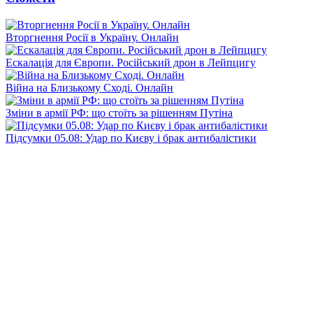
Вторгнення Росії в Україну. Онлайн
Ескалація для Європи. Російський дрон в Лейпцигу
Війна на Близькому Сході. Онлайн
Зміни в армії РФ: що стоїть за рішенням Путіна
Підсумки 05.08: Удар по Києву і брак антибалістики