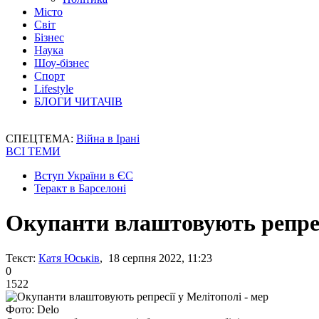
Місто
Світ
Бізнес
Наука
Шоу-бізнес
Спорт
Lifestyle
БЛОГИ ЧИТАЧІВ
СПЕЦТЕМА:
Війна в Ірані
ВСІ ТЕМИ
Вступ України в ЄС
Теракт в Барселоні
Окупанти влаштовують репресі
Текст:
Катя Юськів
, 18 серпня 2022, 11:23
0
1522
Фото: Delo