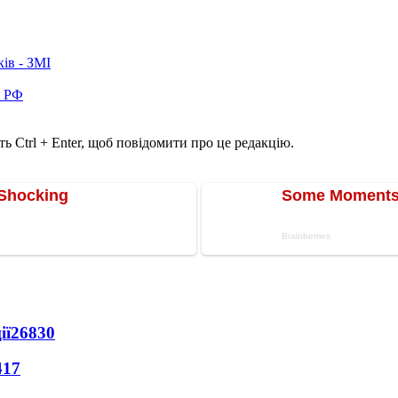
ків - ЗМІ
в РФ
ь Ctrl + Enter, щоб повідомити про це редакцію.
ії
26830
417