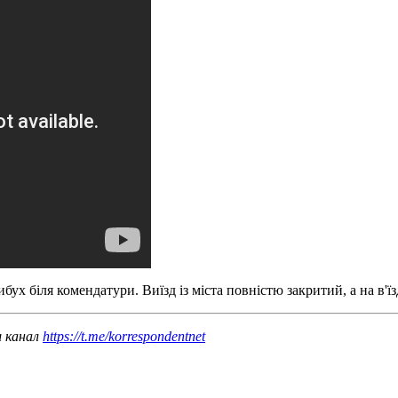
ибух біля комендатури. Виїзд із міста повністю закритий, а на в'ї
ш канал
https://t.me/korrespondentnet