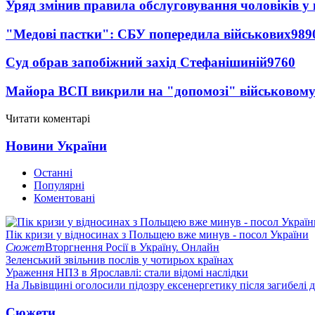
Уряд змінив правила обслуговування чоловіків у
"Медові пастки": СБУ попередила військових
989
Суд обрав запобіжний захід Стефанішиній
9760
Майора ВСП викрили на "допомозі" військовому
Читати коментарі
Новини України
Останні
Популярні
Коментовані
Пік кризи у відносинах з Польщею вже минув - посол України
Сюжет
Вторгнення Росії в Україну. Онлайн
Зеленський звільнив послів у чотирьох країнах
Ураження НПЗ в Ярославлі: стали відомі наслідки
На Львівщині оголосили підозру ексенергетику після загибелі 
Сюжети