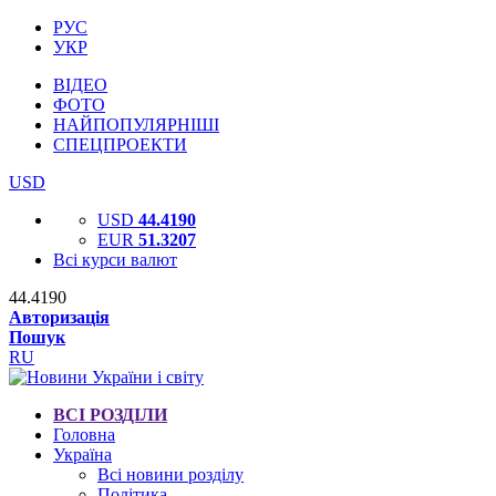
РУС
УКР
ВІДЕО
ФОТО
НАЙПОПУЛЯРНІШІ
СПЕЦПРОЕКТИ
USD
USD
44.4190
EUR
51.3207
Всі курси валют
44.4190
Авторизація
Пошук
RU
ВСІ РОЗДІЛИ
Головна
Україна
Всі новини розділу
Політика