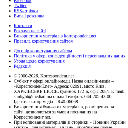
Facebook
Twitter
RSS-стрічки
E-mail розсилка
Контакти
Реклама на сайті
Використання матеріалів korrespondent.net
Правила користування сайтом
Договір користування сайтом
Політика у сфері конфіденційності і персональних даних
Угода щодо користування
Редакція
© 2000-2026, Korrespondent.net
Суб'єкт у сфері онлайн-медіа Назва онлайн-медіа –
«КореспонденТ.net» Адреса: 02091, місто Київ,
ХАРКІВСЬКЕ ШОСЕ, будинок 172-Б, офіс 208/1 E-mail:
sunlight@mediadim.com.ua
Телефон: 044-205-43-00
Ідентифікатор медіа – R40-06068
Використання будь-яких матеріалів, розміщених на
сайті, дозволяється за умови посилання на
Корреспондент.net.
При копіюванні матеріалів зі сторінки « Новини України
і світу» , для інтернет - видань - обов'язкове пряме