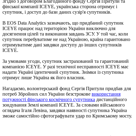
Згідно з договором Благодійного фонду Сергія Притули та
фінської компанії ICEYE, українська сторона отримує і
супутник, і доступ до бази даних сузір'я супутників.
В EOS Data Analytics зазначають, що придбаний супутник
ICEYE працює над територією України виключно для
досягнення цілей та виконання завдань ЗСУ. У той час, коли
супутник перебуватиме не над Україною, країна гарантовано
отримуватиме дані завдяки доступу до інших супутників
ICEYE.
За умовами угоди, супутник застрахований та гарантований
компанією ICEYE. У разі технічної несправності ICEYE має
надати Україні ідентичний супутник. Знімки із супутника
отримує лише Україна як його власник.
Нагадаємо, волонтерський фонд Сергія Притули придбав для
потреб Збройних сил України безстрокове
використання
потужності фінського космічного супутника
дистанційного
зондування Землі компанії ICEYE. За словами військового
оглядача Ігаля Левіна, завдяки наявності супутника Україна
зможе самостійно сфотографувати удар по Кримському мосту.