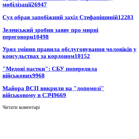
мобілізації
26947
Суд обрав запобіжний захід Стефанішиній
12283
Зеленський зробив заяву про мирні
переговори
10498
Уряд змінив правила обслуговування чоловіків у
консульствах за кордоном
10152
"Медові пастки": СБУ попередила
військових
9968
Майора ВСП викрили на "допомозі"
військовому в СЗЧ
9669
Читати коментарі