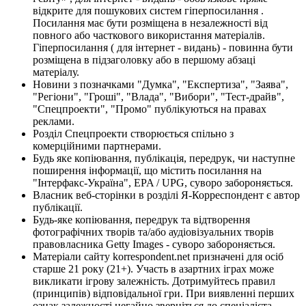
відкрите для пошукових систем гіперпосилання .
Посилання має бути розміщена в незалежності від
повного або часткового використання матеріалів.
Гіперпосилання ( для інтернет - видань) - повинна бути
розміщена в підзаголовку або в першому абзаці
матеріалу.
Новини з позначками "Думка", "Експертиза", "Заява",
"Регіони", "Гроші", "Влада", "Вибори", "Тест-драйв",
"Спецпроекти", "Промо" публікуються на правах
реклами.
Розділ Спецпроекти створюється спільно з
комерційними партнерами.
Будь яке копіювання, публікація, передрук, чи наступне
поширення інформації, що містить посилання на
"Інтерфакс-Україна", EPA / UPG, суворо забороняється.
Власник веб-сторінки в розділі Я-Корреспондент є автор
публікації.
Будь-яке копіювання, передрук та відтворення
фотографічних творів та/або аудіовізуальних творів
правовласника Getty Images - суворо забороняється.
Матеріали сайту korrespondent.net призначені для осіб
старше 21 року (21+). Участь в азартних іграх може
викликати ігрову залежність. Дотримуйтесь правил
(принципів) відповідальної гри. При виявленні перших
ознак залежності негайно зверніться до спеціаліста.