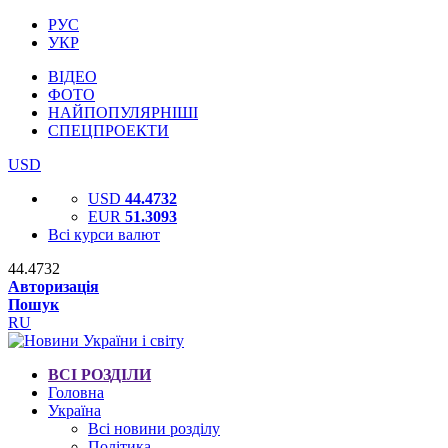
РУС
УКР
ВІДЕО
ФОТО
НАЙПОПУЛЯРНІШІ
СПЕЦПРОЕКТИ
USD
USD
44.4732
EUR
51.3093
Всі курси валют
44.4732
Авторизація
Пошук
RU
ВСІ РОЗДІЛИ
Головна
Україна
Всі новини розділу
Політика