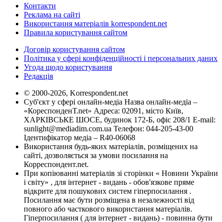
Контакти
Реклама на сайті
Використання матеріалів korrespondent.net
Правила користування сайтом
Договір користування сайтом
Політика у сфері конфіденційності і персональних даних
Угода щодо користування
Редакція
© 2000-2026, Korrespondent.net
Суб'єкт у сфері онлайн-медіа Назва онлайн-медіа –
«КореспонденТ.net» Адреса: 02091, місто Київ,
ХАРКІВСЬКЕ ШОСЕ, будинок 172-Б, офіс 208/1 E-mail:
sunlight@mediadim.com.ua
Телефон: 044-205-43-00
Ідентифікатор медіа – R40-06068
Використання будь-яких матеріалів, розміщених на
сайті, дозволяється за умови посилання на
Корреспондент.net.
При копіюванні матеріалів зі сторінки « Новини України
і світу» , для інтернет - видань - обов'язкове пряме
відкрите для пошукових систем гіперпосилання .
Посилання має бути розміщена в незалежності від
повного або часткового використання матеріалів.
Гіперпосилання ( для інтернет - видань) - повинна бути