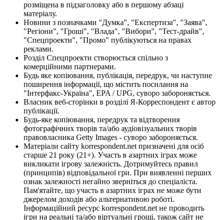
розміщена в підзаголовку або в першому абзаці
матеріалу.
Новини з позначками "Думка", "Експертиза", "Заява",
"Регіони", "Гроші", "Влада", "Вибори", "Тест-драйв",
"Спецпроекти", "Промо" публікуються на правах
реклами.
Розділ Спецпроекти створюється спільно з
комерційними партнерами.
Будь яке копіювання, публікація, передрук, чи наступне
поширення інформації, що містить посилання на
"Інтерфакс-Україна", EPA / UPG, суворо забороняється.
Власник веб-сторінки в розділі Я-Корреспондент є автор
публікації.
Будь-яке копіювання, передрук та відтворення
фотографічних творів та/або аудіовізуальних творів
правовласника Getty Images - суворо забороняється.
Матеріали сайту korrespondent.net призначені для осіб
старше 21 року (21+). Участь в азартних іграх може
викликати ігрову залежність. Дотримуйтесь правил
(принципів) відповідальної гри. При виявленні перших
ознак залежності негайно зверніться до спеціаліста.
Пам'ятайте, що участь в азартних іграх не може бути
джерелом доходів або альтернативою роботі.
Інформаційний ресурс korrespondent.net не проводить
ігри на реальні та/або віртуальні гроші, також сайт не