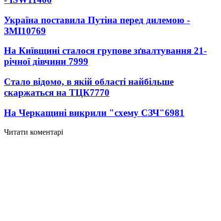
Україна поставила Путіна перед дилемою -
ЗМІ
10769
На Київщині сталося групове зґвалтування 21-
річної дівчини
7999
Стало відомо, в якій області найбільше
скаржаться на ТЦК
7770
На Черкащині викрили "схему СЗЧ"
6981
Читати коментарі