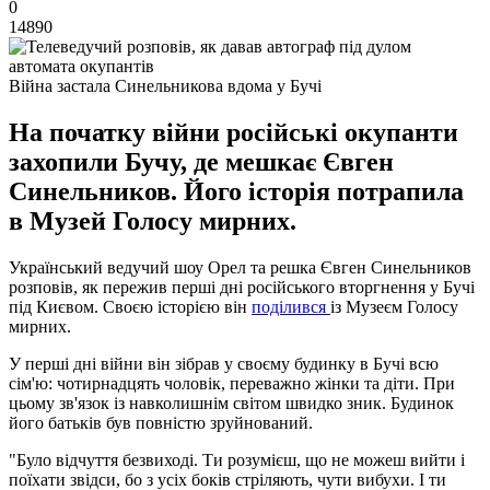
0
14890
Війна застала Синельникова вдома у Бучі
На початку війни російські окупанти
захопили Бучу, де мешкає Євген
Синельников. Його історія потрапила
в Музей Голосу мирних.
Український ведучий шоу Орел та решка Євген Синельников
розповів, як пережив перші дні російського вторгнення у Бучі
під Києвом. Своєю історією він
поділився
із Музеєм Голосу
мирних.
У перші дні війни він зібрав у своєму будинку в Бучі всю
сім'ю: чотирнадцять чоловік, переважно жінки та діти. При
цьому зв'язок із навколишнім світом швидко зник. Будинок
його батьків був повністю зруйнований.
"Було відчуття безвиході. Ти розумієш, що не можеш вийти і
поїхати звідси, бо з усіх боків стріляють, чути вибухи. І ти