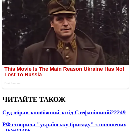
ЧИТАЙТЕ ТАКОЖ
Суд обрав запобіжний захід Стефанішиній
22249
РФ створила "українську бригаду" з полонених
- ISW
11406