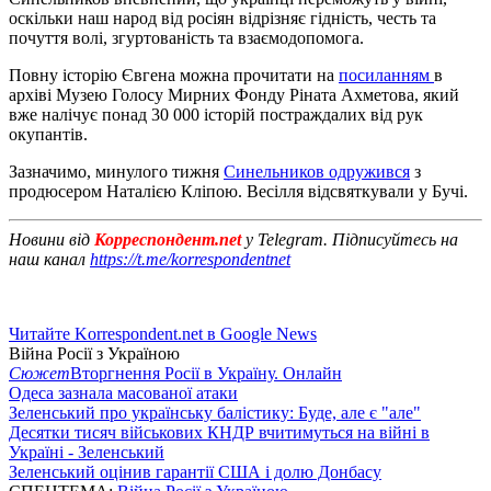
оскільки наш народ від росіян відрізняє гідність, честь та
почуття волі, згуртованість та взаємодопомога.
Повну історію Євгена можна прочитати на
посиланням
в
архіві Музею Голосу Мирних Фонду Ріната Ахметова, який
вже налічує понад 30 000 історій постраждалих від рук
окупантів.
Зазначимо, минулого тижня
Синельников одружився
з
продюсером Наталією Кліпою. Весілля відсвяткували у Бучі.
Новини від
Корреспондент.net
у Telegram. Підписуйтесь на
наш канал
https://t.me/korrespondentnet
Читайте Korrespondent.net в Google News
Війна Росії з Україною
Сюжет
Вторгнення Росії в Україну. Онлайн
Одеса зазнала масованої атаки
Зеленський про українську балістику: Буде, але є "але"
Десятки тисяч військових КНДР вчитимуться на війні в
Україні - Зеленський
Зеленський оцінив гарантії США і долю Донбасу