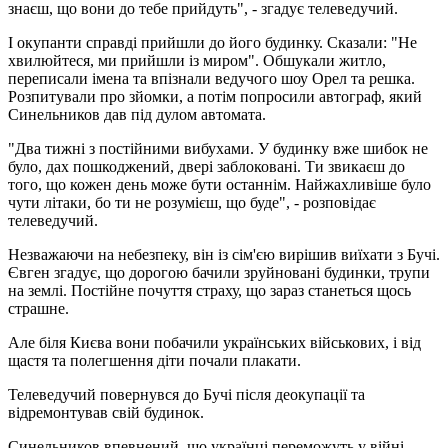
знаєш, що вони до тебе прийдуть", - згадує телеведучий.
І окупанти справді прийшли до його будинку. Сказали: "Не
хвилюйтеся, ми прийшли із миром". Обшукали житло,
переписали імена та впізнали ведучого шоу Орел та решка.
Розпитували про зйомки, а потім попросили автограф, який
Синельников дав під дулом автомата.
"Два тижні з постійними вибухами. У будинку вже шибок не
було, дах пошкоджений, двері заблоковані. Ти звикаєш до
того, що кожен день може бути останнім. Найжахливіше було
чути літаки, бо ти не розумієш, що буде", - розповідає
телеведучий.
Незважаючи на небезпеку, він із сім'єю вирішив виїхати з Бучі.
Євген згадує, що дорогою бачили зруйновані будинки, трупи
на землі. Постійне почуття страху, що зараз станеться щось
страшне.
Але біля Києва вони побачили українських військових, і від
щастя та полегшення діти почали плакати.
Телеведучий повернувся до Бучі після деокупації та
відремонтував свій будинок.
Синельников впевнений, що українці переможуть у війні,