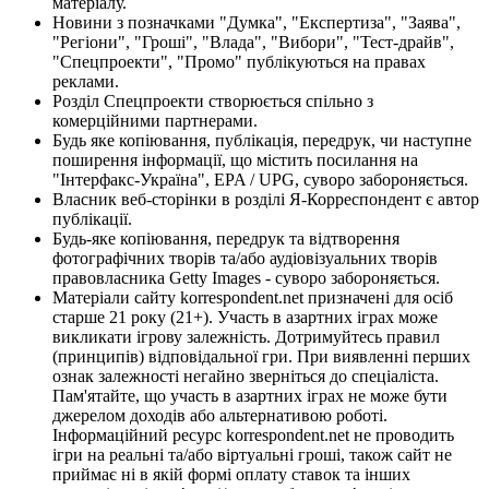
матеріалу.
Новини з позначками "Думка", "Експертиза", "Заява",
"Регіони", "Гроші", "Влада", "Вибори", "Тест-драйв",
"Спецпроекти", "Промо" публікуються на правах
реклами.
Розділ Спецпроекти створюється спільно з
комерційними партнерами.
Будь яке копіювання, публікація, передрук, чи наступне
поширення інформації, що містить посилання на
"Інтерфакс-Україна", EPA / UPG, суворо забороняється.
Власник веб-сторінки в розділі Я-Корреспондент є автор
публікації.
Будь-яке копіювання, передрук та відтворення
фотографічних творів та/або аудіовізуальних творів
правовласника Getty Images - суворо забороняється.
Матеріали сайту korrespondent.net призначені для осіб
старше 21 року (21+). Участь в азартних іграх може
викликати ігрову залежність. Дотримуйтесь правил
(принципів) відповідальної гри. При виявленні перших
ознак залежності негайно зверніться до спеціаліста.
Пам'ятайте, що участь в азартних іграх не може бути
джерелом доходів або альтернативою роботі.
Інформаційний ресурс korrespondent.net не проводить
ігри на реальні та/або віртуальні гроші, також сайт не
приймає ні в якій формі оплату ставок та інших