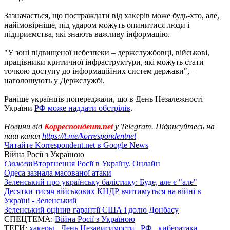
Зазначається, що постраждати від хакерів може будь-хто, але,
найімовірніше, під ударом можуть опинитися люди і
підприємства, які знають важливу інформацію.
"У зоні підвищеної небезпеки – держслужбовці, військові,
працівники критичної інфраструктури, які можуть стати
точкою доступу до інформаційних систем держави", –
наголошують у Держслужбі.
Раніше українців попереджали, що в День Незалежності
України
РФ може наддати обстрілів
.
Новини від
Корреспондент.net
у Telegram. Підписуйтесь на
наш канал
https://t.me/korrespondentnet
Читайте Korrespondent.net в Google News
Війна Росії з Україною
Сюжет
Вторгнення Росії в Україну. Онлайн
Одеса зазнала масованої атаки
Зеленський про українську балістику: Буде, але є "але"
Десятки тисяч військових КНДР вчитимуться на війні в
Україні - Зеленський
Зеленський оцінив гарантії США і долю Донбасу
СПЕЦТЕМА:
Війна Росії з Україною
ТЕГИ:
хакеры
,
День Независимости
,
РФ
,
кибератака