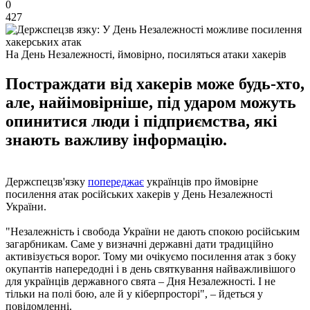
0
427
На День Незалежності, ймовірно, посиляться атаки хакерів
Постраждати від хакерів може будь-хто,
але, найімовірніше, під ударом можуть
опинитися люди і підприємства, які
знають важливу інформацію.
Держспецзв'язку
попереджає
українців про ймовірне
посилення атак російських хакерів у День Незалежності
України.
"Незалежність і свобода України не дають спокою російським
загарбникам. Саме у визначні державні дати традиційно
активізується ворог. Тому ми очікуємо посилення атак з боку
окупантів напередодні і в день святкування найважливішого
для українців державного свята – Дня Незалежності. І не
тільки на полі бою, але й у кіберпросторі", – йдеться у
повідомленні.