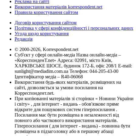
Реклама на сайті
Використання матеріалів korrespondent.net
Правила користування сайтом
Договір користування сайтом
Політика у сфері конфіденційності і персональних даних
Угода щодо користування
Редакція
© 2000-2026, Korrespondent.net
Суб'єкт у сфері онлайн-медіа Назва онлайн-медіа –
«КореспонденТ.net» Адреса: 02091, місто Київ,
ХАРКІВСЬКЕ ШОСЕ, будинок 172-Б, офіс 208/1 E-mail:
sunlight@mediadim.com.ua
Телефон: 044-205-43-00
Ідентифікатор медіа – R40-06068
Використання будь-яких матеріалів, розміщених на
сайті, дозволяється за умови посилання на
Корреспондент.net.
При копіюванні матеріалів зі сторінки « Новини України
і світу» , для інтернет - видань - обов'язкове пряме
відкрите для пошукових систем гіперпосилання .
Посилання має бути розміщена в незалежності від
повного або часткового використання матеріалів.
Гіперпосилання ( для інтернет - видань) - повинна бути
розміщена в підзаголовку або в першому абзаці