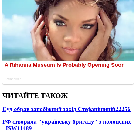
ЧИТАЙТЕ ТАКОЖ
Суд обрав запобіжний захід Стефанішиній
22256
РФ створила "українську бригаду" з полонених
- ISW
11489