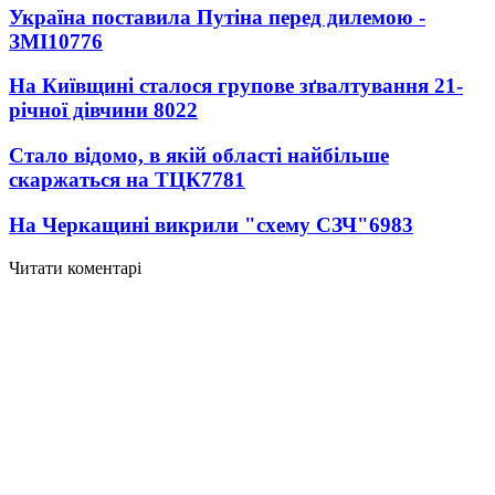
Україна поставила Путіна перед дилемою -
ЗМІ
10776
На Київщині сталося групове зґвалтування 21-
річної дівчини
8022
Стало відомо, в якій області найбільше
скаржаться на ТЦК
7781
На Черкащині викрили "схему СЗЧ"
6983
Читати коментарі