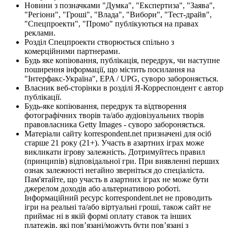
Новини з позначками "Думка", "Експертиза", "Заява",
"Регіони", "Гроші", "Влада", "Вибори", "Тест-драйв",
"Спецпроекти", "Промо" публікуються на правах
реклами.
Розділ Спецпроекти створюється спільно з
комерційними партнерами.
Будь яке копіювання, публікація, передрук, чи наступне
поширення інформації, що містить посилання на
"Інтерфакс-Україна", EPA / UPG, суворо забороняється.
Власник веб-сторінки в розділі Я-Корреспондент є автор
публікації.
Будь-яке копіювання, передрук та відтворення
фотографічних творів та/або аудіовізуальних творів
правовласника Getty Images - суворо забороняється.
Матеріали сайту korrespondent.net призначені для осіб
старше 21 року (21+). Участь в азартних іграх може
викликати ігрову залежність. Дотримуйтесь правил
(принципів) відповідальної гри. При виявленні перших
ознак залежності негайно зверніться до спеціаліста.
Пам'ятайте, що участь в азартних іграх не може бути
джерелом доходів або альтернативою роботі.
Інформаційний ресурс korrespondent.net не проводить
ігри на реальні та/або віртуальні гроші, також сайт не
приймає ні в якій формі оплату ставок та інших
платежів, які пов’язані/можуть бути пов’язані з