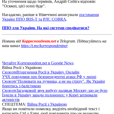
На уточнення щодо термінів, Андрій Сибіга відповів:
"Осяжні, цієї осені буде".
Нагадаємо, раніше в Німеччині анонсували
постачання
Україні ППО IRIS-T та РЛС COBRA
.
ППО для України. На які системи сподіватися?
Новини від
Корреспондент.net
в Telegram. Підписуйтесь на
наш канал
https://t.me/korrespondentnet
Читайте Korrespondent.net в Google News
Війна Росії з Україною
Сюжет
Вторгнення Росії в Україну. Онлайн
УЧХ повідомив про безпрецедентні атаки РФ у липні
Сюжет
"Полювати на лучника, а не на стрілу". Як Україні
боротись з балістикою
Сюжет
Загадковий звук вибуху налякав Москву: що це було
Їздили в Україну заради полонених: у Кореї затримали
активістів
СПЕЦТЕМА:
Війна Росії з Україною
Якщо ви помітили помилку, виділіть необхідний текст і
натисніть Ctrl + Enter, щоб повідомити про це редакцію.