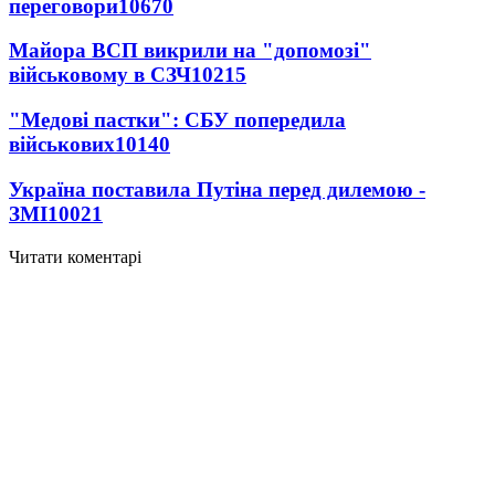
переговори
10670
Майора ВСП викрили на "допомозі"
військовому в СЗЧ
10215
"Медові пастки": СБУ попередила
військових
10140
Україна поставила Путіна перед дилемою -
ЗМІ
10021
Читати коментарі