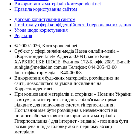
Використання матеріалів korrespondent.net
Правила користування сайтом
Договір користування сайтом
Політика у сфері конфіденційності і персональних даних
Угода щодо користування
Редакція
© 2000-2026, Korrespondent.net
Суб'єкт у сфері онлайн-медіа Назва онлайн-медіа –
«КореспонденТ.net» Адреса: 02091, місто Київ,
ХАРКІВСЬКЕ ШОСЕ, будинок 172-Б, офіс 208/1 E-mail:
sunlight@mediadim.com.ua
Телефон: 044-205-43-00
Ідентифікатор медіа – R40-06068
Використання будь-яких матеріалів, розміщених на
сайті, дозволяється за умови посилання на
Корреспондент.net.
При копіюванні матеріалів зі сторінки « Новини України
і світу» , для інтернет - видань - обов'язкове пряме
відкрите для пошукових систем гіперпосилання .
Посилання має бути розміщена в незалежності від
повного або часткового використання матеріалів.
Гіперпосилання ( для інтернет - видань) - повинна бути
розміщена в підзаголовку або в першому абзаці
матеріалу.