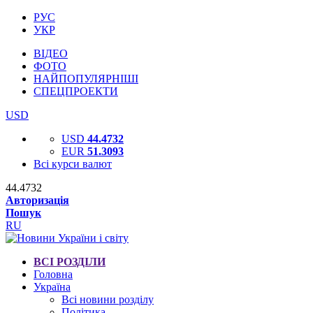
РУС
УКР
ВІДЕО
ФОТО
НАЙПОПУЛЯРНІШІ
СПЕЦПРОЕКТИ
USD
USD
44.4732
EUR
51.3093
Всі курси валют
44.4732
Авторизація
Пошук
RU
ВСІ РОЗДІЛИ
Головна
Україна
Всі новини розділу
Політика