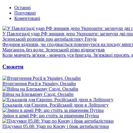
Останні
Популярні
Коментовані
У Павлограді удар РФ знищив депо Укрпошти: загинули дві пр
Зеленський розповів про антибалістику Freyja
Федоров відповів, чи сподівається повернутися на посаду міні
Марганець без води: Зеленський різко відреагував
Коли мовчить зв'язок - мовчить уся бригада. Зв'язківці просять
Сюжети
Вторгнення Росії в Україну. Онлайн
Війна на Близькому Сході. Онлайн
Ескалація для Європи. Російський дрон в Лейпцигу
Зміни в армії РФ: що стоїть за рішенням Путіна
Підсумки 05.08: Удар по Києву і брак антибалістики