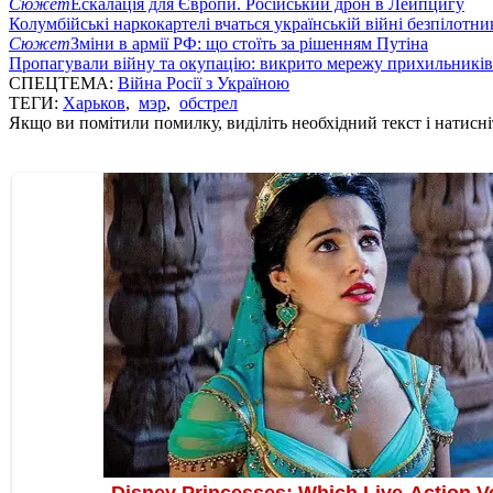
Сюжет
Ескалація для Європи. Російський дрон в Лейпцигу
Колумбійські наркокартелі вчаться українській війні безпілотни
Сюжет
Зміни в армії РФ: що стоїть за рішенням Путіна
Пропагували війну та окупацію: викрито мережу прихильникі
СПЕЦТЕМА:
Війна Росії з Україною
ТЕГИ:
Харьков
,
мэр
,
обстрел
Якщо ви помітили помилку, виділіть необхідний текст і натисніт