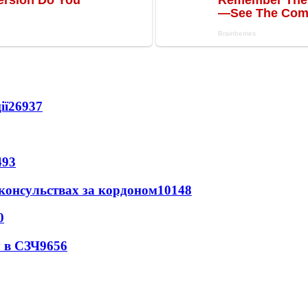
ії
26937
493
 консульствах за кордоном
10148
0
 в СЗЧ
9656