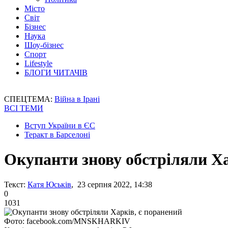
Місто
Світ
Бізнес
Наука
Шоу-бізнес
Спорт
Lifestyle
БЛОГИ ЧИТАЧІВ
СПЕЦТЕМА:
Війна в Ірані
ВСІ ТЕМИ
Вступ України в ЄС
Теракт в Барселоні
Окупанти знову обстріляли Ха
Текст:
Катя Юськів
, 23 серпня 2022, 14:38
0
1031
Фото: facebook.com/MNSKHARKIV