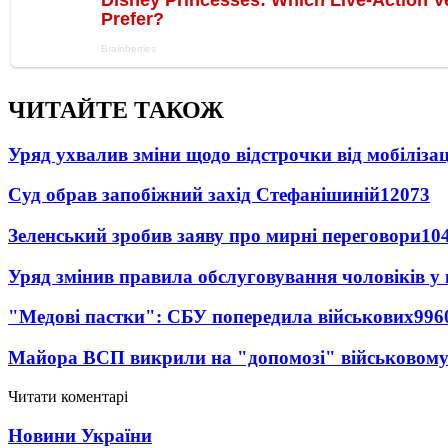
ЧИТАЙТЕ ТАКОЖ
Уряд ухвалив зміни щодо відстрочки від мобілізац
Суд обрав запобіжний захід Стефанішиній
12073
Зеленський зробив заяву про мирні переговори
10
Уряд змінив правила обслуговування чоловіків у
"Медові пастки": СБУ попередила військових
996
Майора ВСП викрили на "допомозі" військовому
Читати коментарі
Новини України