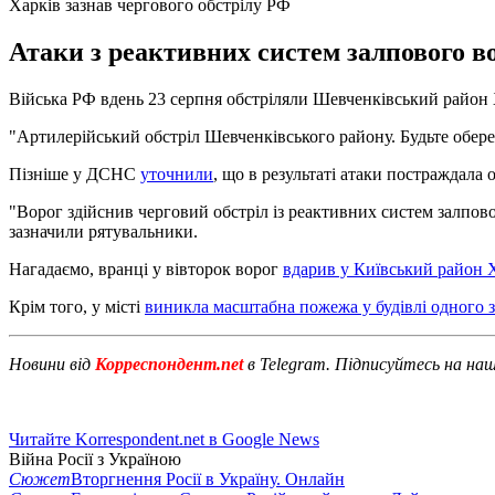
Харків зазнав чергового обстрілу РФ
Атаки з реактивних систем залпового в
Війська РФ вдень 23 серпня обстріляли Шевченківський район
"Артилерійський обстріл Шевченківського району. Будьте обереж
Пізніше у ДСНС
уточнили
, що в результаті атаки постраждала 
"Ворог здійснив черговий обстріл із реактивних систем залпов
зазначили рятувальники.
Нагадаємо, вранці у вівторок ворог
вдарив у Київський район 
Крім того, у місті
виникла масштабна пожежа у будівлі одного 
Новини від
Корреспондент.net
в Telegram. Підписуйтесь на на
Читайте Korrespondent.net в Google News
Війна Росії з Україною
Сюжет
Вторгнення Росії в Україну. Онлайн