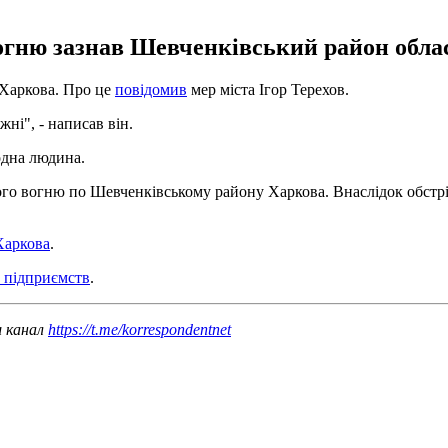
огню зазнав Шевченківський район облас
 Харкова. Про це
повідомив
мер міста Ігор Терехов.
ні", - написав він.
одна людина.
ого вогню по Шевченківському району Харкова. Внаслідок обстрі
Харкова
.
з підприємств
.
ш канал
https://t.me/korrespondentnet