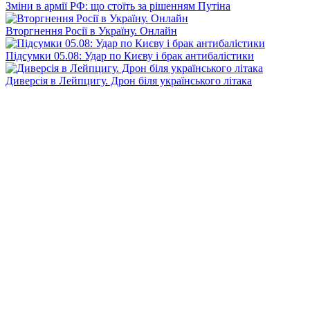
Зміни в армії РФ: що стоїть за рішенням Путіна
Вторгнення Росії в Україну. Онлайн
Підсумки 05.08: Удар по Києву і брак антибалістики
Диверсія в Лейпцигу. Дрон біля українського літака