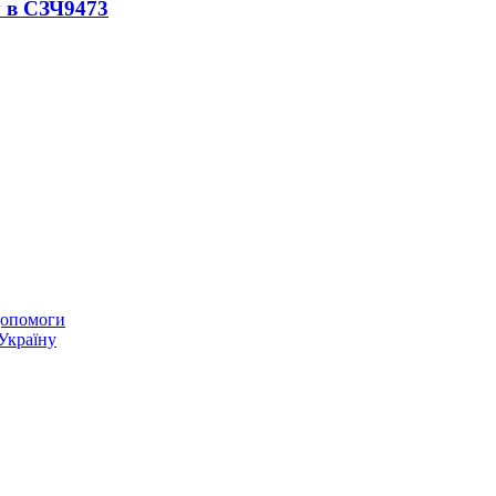
 в СЗЧ
9473
 допомоги
 Україну