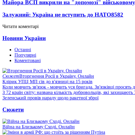
Майора ВСП викрили на "допомозі" військовому
Залужний: Україна не вступить до НАТО
8582
Читати коментарі
Новини України
Останні
Популярні
Коментовані
Сюжет
Вторгнення Росії в Україну. Онлайн
Клірик УПЦ МП сів до в'язниці на 15 років
Коли мовчить зв'язок - мовчить уся бригада. Зв'язківці просять
З 72 країн світу: названа кількість добровольців, які захищають
Зеленський провів нараду щодо ракетної зброї
Сюжети
Війна на Близькому Сході. Онлайн