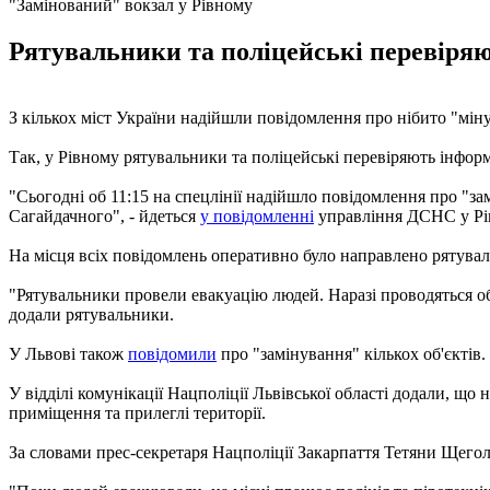
"Замінований" вокзал у Рівному
Рятувальники та поліцейські перевіряю
З кількох міст України надійшли повідомлення про нібито "мінув
Так, у Рівному рятувальники та поліцейські перевіряють інфор
"Сьогодні об 11:15 на спецлінії надійшло повідомлення про "за
Сагайдачного", - йдеться
у повідомленні
управління ДСНС у Рів
На місця всіх повідомлень оперативно було направлено рятувал
"Рятувальники провели евакуацію людей. Наразі проводяться о
додали рятувальники.
У Львові також
повідомили
про "замінування" кількох об'єктів
У відділі комунікації Нацполіції Львівської області додали, що
приміщення та прилеглі території.
За словами прес-секретаря Нацполіції Закарпаття Тетяни Щегол