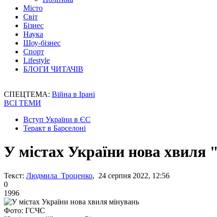
Місто
Світ
Бізнес
Наука
Шоу-бізнес
Спорт
Lifestyle
БЛОГИ ЧИТАЧІВ
СПЕЦТЕМА:
Війна в Ірані
ВСІ ТЕМИ
Вступ України в ЄС
Теракт в Барселоні
У містах України нова хвиля 
Текст:
Людмила Троценко
, 24 серпня 2022, 12:56
0
1996
Фото: ГСЧС