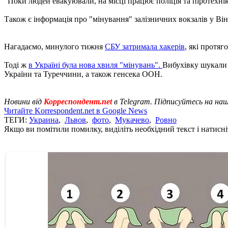
"Поки людей евакуювали, на місці працює поліція та піротехнік
Також є інформація про "мінування" залізничних вокзалів у Ві
Нагадаємо, минулого тижня
СБУ затримала хакерів
, які протяг
Тоді ж
в Україні була нова хвиля "мінувань".
Вибухівку шукали 
України та Туреччини, а також генсека ООН.
Новини від
Корреспондент.net
в Telegram. Підписуйтесь на на
Читайте Korrespondent.net в Google News
ТЕГИ:
Украина
,
Львов
,
фото
,
Мукачево
,
Ровно
Якщо ви помітили помилку, виділіть необхідний текст і натисніт