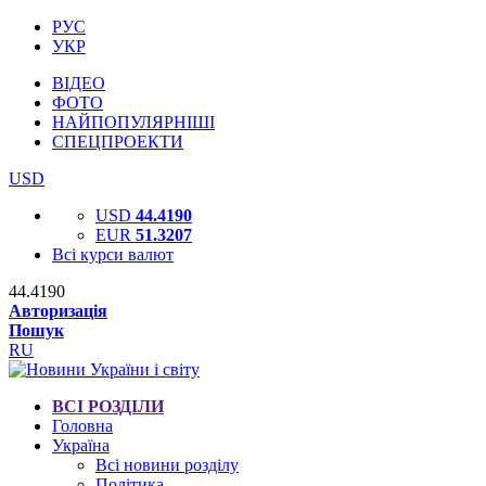
РУС
УКР
ВІДЕО
ФОТО
НАЙПОПУЛЯРНІШІ
СПЕЦПРОЕКТИ
USD
USD
44.4190
EUR
51.3207
Всі курси валют
44.4190
Авторизація
Пошук
RU
ВСІ РОЗДІЛИ
Головна
Україна
Всі новини розділу
Політика