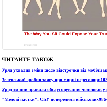
ЧИТАЙТЕ ТАКОЖ
Уряд ухвалив зміни щодо відстрочки від мобілізац
Зеленський зробив заяву про мирні переговори
10
Уряд змінив правила обслуговування чоловіків у
"Медові пастки": СБУ попередила військових
986