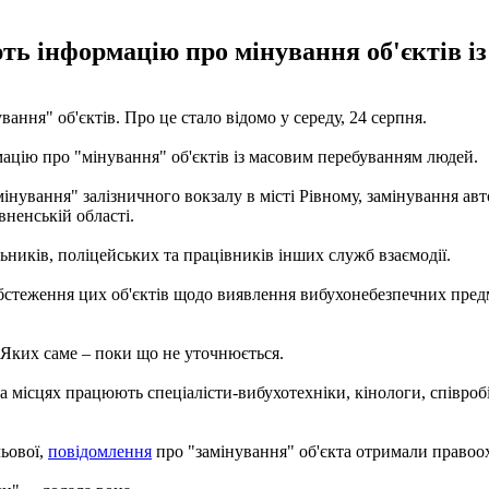
ть інформацію про мінування об'єктів і
ання" об'єктів. Про це стало відомо у середу, 24 серпня.
мацію про "мінування" об'єктів із масовим перебуванням людей.
мінування" залізничного вокзалу в місті Рівному, замінування ав
ненській області.
ьників, поліцейських та працівників інших служб взаємодії.
бстеження цих об'єктів щодо виявлення вибухонебезпечних предм
. Яких саме – поки що не уточнюється.
 на місцях працюють спеціалісти-вибухотехніки, кінологи, співро
ьової,
повідомлення
про "замінування" об'єкта отримали правоох