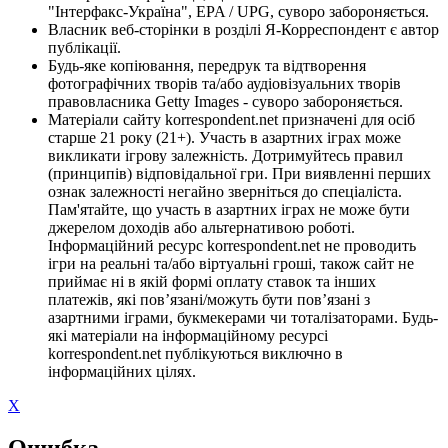
"Інтерфакс-Україна", EPA / UPG, суворо забороняється.
Власник веб-сторінки в розділі Я-Корреспондент є автор
публікації.
Будь-яке копіювання, передрук та відтворення
фотографічних творів та/або аудіовізуальних творів
правовласника Getty Images - суворо забороняється.
Матеріали сайту korrespondent.net призначені для осіб
старше 21 року (21+). Участь в азартних іграх може
викликати ігрову залежність. Дотримуйтесь правил
(принципів) відповідальної гри. При виявленні перших
ознак залежності негайно зверніться до спеціаліста.
Пам'ятайте, що участь в азартних іграх не може бути
джерелом доходів або альтернативою роботі.
Інформаційний ресурс korrespondent.net не проводить
ігри на реальні та/або віртуальні гроші, також сайт не
приймає ні в якій формі оплату ставок та інших
платежів, які пов’язані/можуть бути пов’язані з
азартними іграми, букмекерами чи тоталізаторами. Будь-
які матеріали на інформаційному ресурсі
korrespondent.net публікуються виключно в
інформаційних цілях.
X