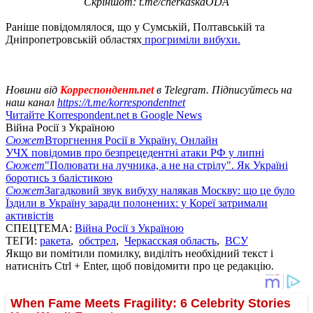
Скріншот: t.me/cherkaskaODA
Раніше повідомлялося, що у Сумській, Полтавській та
Дніпропетровській областях
прогриміли вибухи.
Новини від
Корреспондент.net
в Telegram. Підписуйтесь на
наш канал
https://t.me/korrespondentnet
Читайте Korrespondent.net в Google News
Війна Росії з Україною
Сюжет
Вторгнення Росії в Україну. Онлайн
УЧХ повідомив про безпрецедентні атаки РФ у липні
Сюжет
"Полювати на лучника, а не на стрілу". Як Україні
боротись з балістикою
Сюжет
Загадковий звук вибуху налякав Москву: що це було
Їздили в Україну заради полонених: у Кореї затримали
активістів
СПЕЦТЕМА:
Війна Росії з Україною
ТЕГИ:
ракета
,
обстрел
,
Черкасская область
,
ВСУ
Якщо ви помітили помилку, виділіть необхідний текст і
натисніть Ctrl + Enter, щоб повідомити про це редакцію.