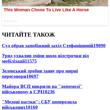
ЧИТАЙТЕ ТАКОЖ
Суд обрав запобіжний захід Стефанішиній
19090
Уряд ухвалив зміни щодо відстрочки від
мобілізації
11575
Зеленський зробив заяву про мирні
переговори
10697
Майора ВСП викрили на "допомозі"
військовому в СЗЧ
10236
"Медові пастки": СБУ попередила
військових
10160