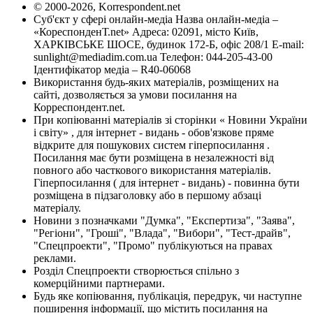
© 2000-2026, Korrespondent.net
Суб'єкт у сфері онлайн-медіа Назва онлайн-медіа –
«КореспонденТ.net» Адреса: 02091, місто Київ,
ХАРКІВСЬКЕ ШОСЕ, будинок 172-Б, офіс 208/1 E-mail:
sunlight@mediadim.com.ua
Телефон: 044-205-43-00
Ідентифікатор медіа – R40-06068
Використання будь-яких матеріалів, розміщених на
сайті, дозволяється за умови посилання на
Корреспондент.net.
При копіюванні матеріалів зі сторінки « Новини України
і світу» , для інтернет - видань - обов'язкове пряме
відкрите для пошукових систем гіперпосилання .
Посилання має бути розміщена в незалежності від
повного або часткового використання матеріалів.
Гіперпосилання ( для інтернет - видань) - повинна бути
розміщена в підзаголовку або в першому абзаці
матеріалу.
Новини з позначками "Думка", "Експертиза", "Заява",
"Регіони", "Гроші", "Влада", "Вибори", "Тест-драйв",
"Спецпроекти", "Промо" публікуються на правах
реклами.
Розділ Спецпроекти створюється спільно з
комерційними партнерами.
Будь яке копіювання, публікація, передрук, чи наступне
поширення інформації, що містить посилання на