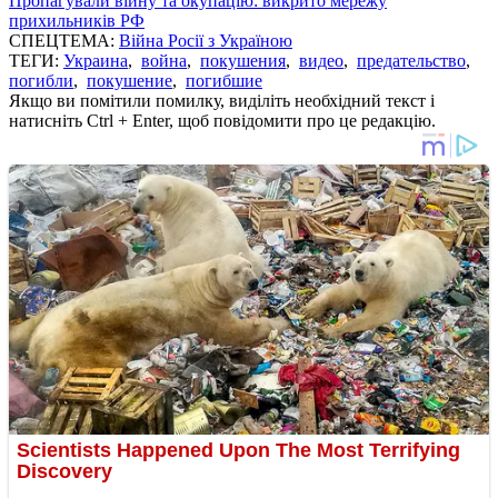
Пропагували війну та окупацію: викрито мережу
прихильників РФ
СПЕЦТЕМА:
Війна Росії з Україною
ТЕГИ:
Украина
,
война
,
покушения
,
видео
,
предательство
,
погибли
,
покушение
,
погибшие
Якщо ви помітили помилку, виділіть необхідний текст і
натисніть Ctrl + Enter, щоб повідомити про це редакцію.