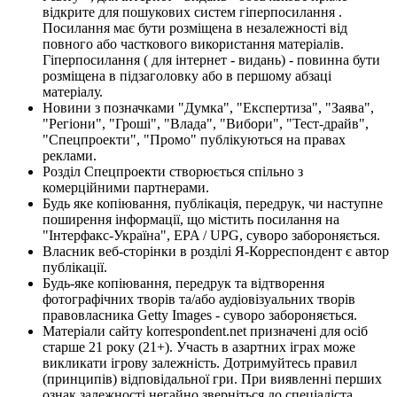
відкрите для пошукових систем гіперпосилання .
Посилання має бути розміщена в незалежності від
повного або часткового використання матеріалів.
Гіперпосилання ( для інтернет - видань) - повинна бути
розміщена в підзаголовку або в першому абзаці
матеріалу.
Новини з позначками "Думка", "Експертиза", "Заява",
"Регіони", "Гроші", "Влада", "Вибори", "Тест-драйв",
"Спецпроекти", "Промо" публікуються на правах
реклами.
Розділ Спецпроекти створюється спільно з
комерційними партнерами.
Будь яке копіювання, публікація, передрук, чи наступне
поширення інформації, що містить посилання на
"Інтерфакс-Україна", EPA / UPG, суворо забороняється.
Власник веб-сторінки в розділі Я-Корреспондент є автор
публікації.
Будь-яке копіювання, передрук та відтворення
фотографічних творів та/або аудіовізуальних творів
правовласника Getty Images - суворо забороняється.
Матеріали сайту korrespondent.net призначені для осіб
старше 21 року (21+). Участь в азартних іграх може
викликати ігрову залежність. Дотримуйтесь правил
(принципів) відповідальної гри. При виявленні перших
ознак залежності негайно зверніться до спеціаліста.