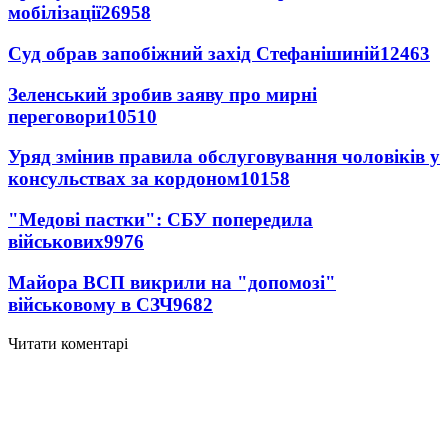
мобілізації
26958
Суд обрав запобіжний захід Стефанішиній
12463
Зеленський зробив заяву про мирні
переговори
10510
Уряд змінив правила обслуговування чоловіків у
консульствах за кордоном
10158
"Медові пастки": СБУ попередила
військових
9976
Майора ВСП викрили на "допомозі"
військовому в СЗЧ
9682
Читати коментарі