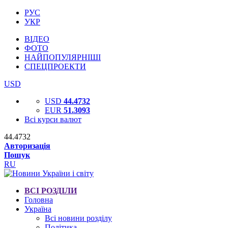
РУС
УКР
ВІДЕО
ФОТО
НАЙПОПУЛЯРНІШІ
СПЕЦПРОЕКТИ
USD
USD
44.4732
EUR
51.3093
Всі курси валют
44.4732
Авторизація
Пошук
RU
ВСІ РОЗДІЛИ
Головна
Україна
Всі новини розділу
Політика