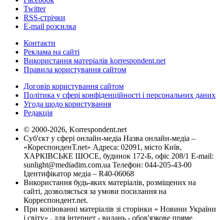
Twitter
RSS-стрічки
E-mail розсилка
Контакти
Реклама на сайті
Використання матеріалів korrespondent.net
Правила користування сайтом
Договір користування сайтом
Політика у сфері конфіденційності і персональних даних
Угода щодо користування
Редакція
© 2000-2026, Korrespondent.net
Суб'єкт у сфері онлайн-медіа Назва онлайн-медіа –
«КореспонденТ.net» Адреса: 02091, місто Київ,
ХАРКІВСЬКЕ ШОСЕ, будинок 172-Б, офіс 208/1 E-mail:
sunlight@mediadim.com.ua
Телефон: 044-205-43-00
Ідентифікатор медіа – R40-06068
Використання будь-яких матеріалів, розміщених на
сайті, дозволяється за умови посилання на
Корреспондент.net.
При копіюванні матеріалів зі сторінки « Новини України
і світу» , для інтернет - видань - обов'язкове пряме