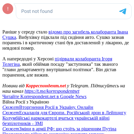
Раніше у середу стало
відомо про загибель колаборанта Івана
Сушка
. Вибухівку підклали під сидіння авто. Сушко зазнав
поранень і в критичному стані був доставлений у лікарню, де
невдовзі помер.
А напередодні у Херсоні
підірвали колаборанта Ігоря
Телегіна
, який обіймав посаду "заступника" так званого
"глави департаменту внутрішньої політики". Він дістав
поранення, але вижив.
Новини від
Корреспондент.net
у Telegram. Підписуйтесь на
наш канал
https://t.me/korrespondentnet
Читайте Korrespondent.net в Google News
Війна Росії з Україною
Сюжет
Вторгнення Росії в Україну. Онлайн
Сюжет
Ескалація для Європи. Російський дрон в Лейпцигу
Колумбійські наркокартелі вчаться українській війні
безпілотників - ЗМІ
Сюжет
Зміни в армії РФ: що стоїть за рішенням Путіна