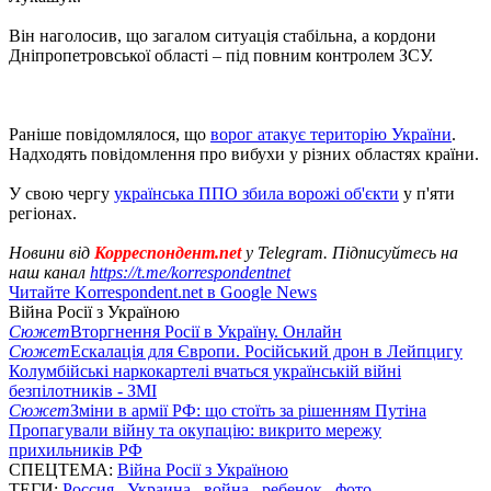
Він наголосив, що загалом ситуація стабільна, а кордони
Дніпропетровської області – під повним контролем ЗСУ.
Раніше повідомлялося, що
ворог атакує територію України
.
Надходять повідомлення про вибухи у різних областях країни.
У свою чергу
українська ППО збила ворожі об'єкти
у п'яти
регіонах.
Новини від
Корреспондент.net
у Telegram. Підписуйтесь на
наш канал
https://t.me/korrespondentnet
Читайте Korrespondent.net в Google News
Війна Росії з Україною
Сюжет
Вторгнення Росії в Україну. Онлайн
Сюжет
Ескалація для Європи. Російський дрон в Лейпцигу
Колумбійські наркокартелі вчаться українській війні
безпілотників - ЗМІ
Сюжет
Зміни в армії РФ: що стоїть за рішенням Путіна
Пропагували війну та окупацію: викрито мережу
прихильників РФ
СПЕЦТЕМА:
Війна Росії з Україною
ТЕГИ:
Россия
,
Украина
,
война
,
ребенок
,
фото
,