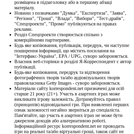
розміщена в підзаголовку або в першому абзаці
матеріалу.
Новини з позначками "Думка", "Експертиза", "Заява",
"Регіони", "Гроші", "Влада", "Вибори", "Тест-драйв",
"Спецпроекти", "Промо" публікуються на правах
реклами.
Розділ Спецпроекти створюється спільно з
комерційними партнерами.
Будь яке копіювання, публікація, передрук, чи наступне
поширення інформації, що містить посилання на
"Інтерфакс-Україна", EPA / UPG, суворо забороняється.
Власник веб-сторінки в розділі Я-Корреспондент є автор
публікації.
Будь-яке копіювання, передрук та відтворення
фотографічних творів та/або аудіовізуальних творів
правовласника Getty Images - суворо забороняється.
Матеріали сайту korrespondent.net призначені для осіб
старше 21 року (21+). Участь в азартних іграх може
викликати ігрову залежність. Дотримуйтесь правил
(принципів) відповідальної гри. При виявленні перших
ознак залежності негайно зверніться до спеціаліста.
Пам'ятайте, що участь в азартних іграх не може бути
джерелом доходів або альтернативою роботі.
Інформаційний ресурс korrespondent.net не проводить
ігри на реальні та/або віртуальні гроші, також сайт не