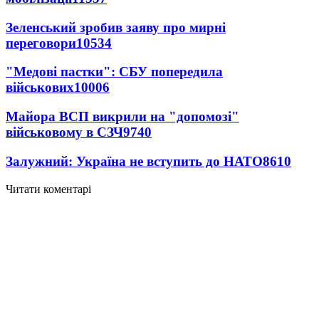
Зеленський зробив заяву про мирні
переговори
10534
"Медові пастки": СБУ попередила
військових
10006
Майора ВСП викрили на "допомозі"
військовому в СЗЧ
9740
Залужний: Україна не вступить до НАТО
8610
Читати коментарі