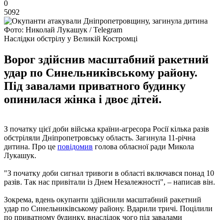
0
5092
Фото: Николай Лукашук / Telegram
Наслідки обстрілу у Великій Костромці
Ворог здійснив масштабний ракетний
удар по Синельниківському району.
Під завалами приватного будинку
опинилася жінка і двоє дітей.
З початку цієї доби війська країни-агресора Росії кілька разів
обстріляли Дніпропетровську область. Загинула 11-річна
дитина. Про це
повідомив
голова обласної ради Микола
Лукашук.
"З початку доби сигнал тривоги в області включався понад 10
разів. Так нас привітали із Днем Незалежності", – написав він.
Зокрема, вдень окупанти здійснили масштабний ракетний
удар по Синельниківському району. Вдарили тричі. Поцілили
по приватному будинку, внаслідок чого під завалами