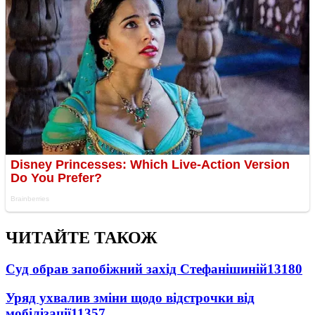
ЧИТАЙТЕ ТАКОЖ
Суд обрав запобіжний захід Стефанішиній
13180
Уряд ухвалив зміни щодо відстрочки від
мобілізації
11357