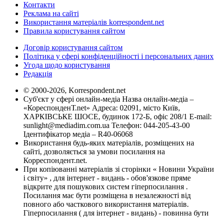
Контакти
Реклама на сайті
Використання матеріалів korrespondent.net
Правила користування сайтом
Договір користування сайтом
Політика у сфері конфіденційності і персональних даних
Угода щодо користування
Редакція
© 2000-2026, Korrespondent.net
Суб'єкт у сфері онлайн-медіа Назва онлайн-медіа –
«КореспонденТ.net» Адреса: 02091, місто Київ,
ХАРКІВСЬКЕ ШОСЕ, будинок 172-Б, офіс 208/1 E-mail:
sunlight@mediadim.com.ua
Телефон: 044-205-43-00
Ідентифікатор медіа – R40-06068
Використання будь-яких матеріалів, розміщених на
сайті, дозволяється за умови посилання на
Корреспондент.net.
При копіюванні матеріалів зі сторінки « Новини України
і світу» , для інтернет - видань - обов'язкове пряме
відкрите для пошукових систем гіперпосилання .
Посилання має бути розміщена в незалежності від
повного або часткового використання матеріалів.
Гіперпосилання ( для інтернет - видань) - повинна бути