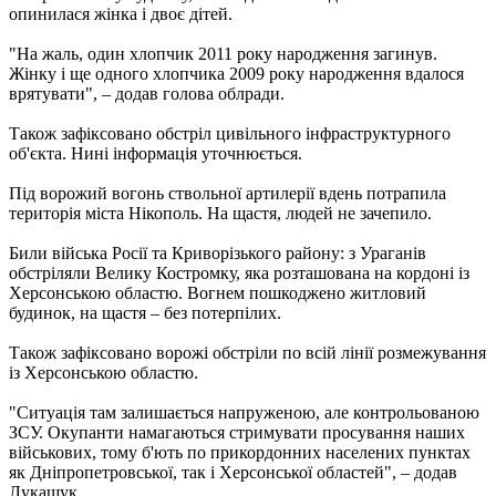
опинилася жінка і двоє дітей.
"На жаль, один хлопчик 2011 року народження загинув.
Жінку і ще одного хлопчика 2009 року народження вдалося
врятувати", – додав голова облради.
Також зафіксовано обстріл цивільного інфраструктурного
об'єкта. Нині інформація уточнюється.
Під ворожий вогонь ствольної артилерії вдень потрапила
територія міста Нікополь. На щастя, людей не зачепило.
Били війська Росії та Криворізького району: з Ураганів
обстріляли Велику Костромку, яка розташована на кордоні із
Херсонською областю. Вогнем пошкоджено житловий
будинок, на щастя – без потерпілих.
Також зафіксовано ворожі обстріли по всій лінії розмежування
із Херсонською областю.
"Ситуація там залишається напруженою, але контрольованою
ЗСУ. Окупанти намагаються стримувати просування наших
військових, тому б'ють по прикордонних населених пунктах
як Дніпропетровської, так і Херсонської областей", – додав
Лукашук.