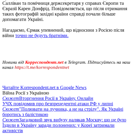
Салліван та помічниця держсекретаря у справах Європи та
Євразії Карен Донфрід. Повідомляється, що після отримання
таких фотографій західні країни справді почали більше
допомагати Україні.
Нагадаємо, Єрмак упевнений, що відносини з Росією після
війни
точно не будуть братніми.
Новини від
Корреспондент.net
в Telegram. Підписуйтесь на наш
канал
https://t.me/korrespondentnet
Читайте Korrespondent.net в Google News
Війна Росії з Україною
Сюжет
Вторгнення Росії в Україну. Онлайн
УЧХ повідомив про безпрецедентні атаки РФ у липні
Сюжет
"Полювати на лучника, а не на стрілу". Як Україні
боротись з балістикою
Сюжет
Загадковий звук вибуху налякав Москву: що це було
Їздили в Україну заради полонених: у Кореї затримали
активістів