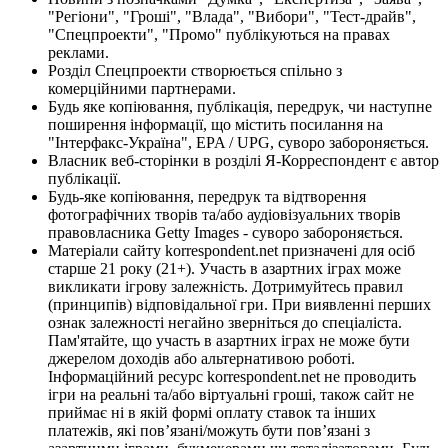
"Регіони", "Гроші", "Влада", "Вибори", "Тест-драйв",
"Спецпроекти", "Промо" публікуються на правах
реклами.
Розділ Спецпроекти створюється спільно з
комерційними партнерами.
Будь яке копіювання, публікація, передрук, чи наступне
поширення інформації, що містить посилання на
"Інтерфакс-Україна", EPA / UPG, суворо забороняється.
Власник веб-сторінки в розділі Я-Корреспондент є автор
публікації.
Будь-яке копіювання, передрук та відтворення
фотографічних творів та/або аудіовізуальних творів
правовласника Getty Images - суворо забороняється.
Матеріали сайту korrespondent.net призначені для осіб
старше 21 року (21+). Участь в азартних іграх може
викликати ігрову залежність. Дотримуйтесь правил
(принципів) відповідальної гри. При виявленні перших
ознак залежності негайно зверніться до спеціаліста.
Пам'ятайте, що участь в азартних іграх не може бути
джерелом доходів або альтернативою роботі.
Інформаційний ресурс korrespondent.net не проводить
ігри на реальні та/або віртуальні гроші, також сайт не
приймає ні в якій формі оплату ставок та інших
платежів, які пов’язані/можуть бути пов’язані з