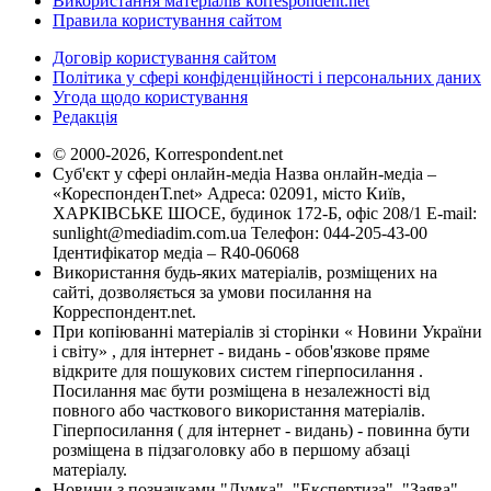
Використання матеріалів korrespondent.net
Правила користування сайтом
Договір користування сайтом
Політика у сфері конфіденційності і персональних даних
Угода щодо користування
Редакція
© 2000-2026, Korrespondent.net
Суб'єкт у сфері онлайн-медіа Назва онлайн-медіа –
«КореспонденТ.net» Адреса: 02091, місто Київ,
ХАРКІВСЬКЕ ШОСЕ, будинок 172-Б, офіс 208/1 E-mail:
sunlight@mediadim.com.ua
Телефон: 044-205-43-00
Ідентифікатор медіа – R40-06068
Використання будь-яких матеріалів, розміщених на
сайті, дозволяється за умови посилання на
Корреспондент.net.
При копіюванні матеріалів зі сторінки « Новини України
і світу» , для інтернет - видань - обов'язкове пряме
відкрите для пошукових систем гіперпосилання .
Посилання має бути розміщена в незалежності від
повного або часткового використання матеріалів.
Гіперпосилання ( для інтернет - видань) - повинна бути
розміщена в підзаголовку або в першому абзаці
матеріалу.
Новини з позначками "Думка", "Експертиза", "Заява",