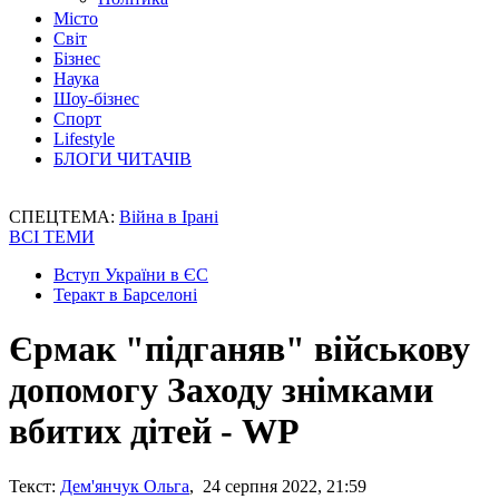
Місто
Світ
Бізнес
Наука
Шоу-бізнес
Спорт
Lifestyle
БЛОГИ ЧИТАЧІВ
СПЕЦТЕМА:
Війна в Ірані
ВСІ ТЕМИ
Вступ України в ЄС
Теракт в Барселоні
Єрмак "підганяв" військову
допомогу Заходу знімками
вбитих дітей - WP
Текст:
Дем'янчук Ольга
, 24 серпня 2022, 21:59