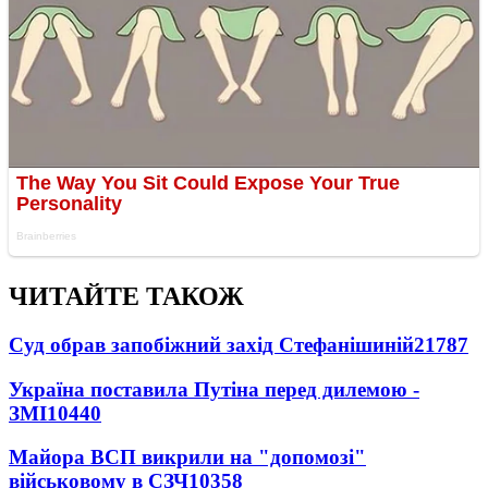
ЧИТАЙТЕ ТАКОЖ
Суд обрав запобіжний захід Стефанішиній
21787
Україна поставила Путіна перед дилемою -
ЗМІ
10440
Майора ВСП викрили на "допомозі"
військовому в СЗЧ
10358