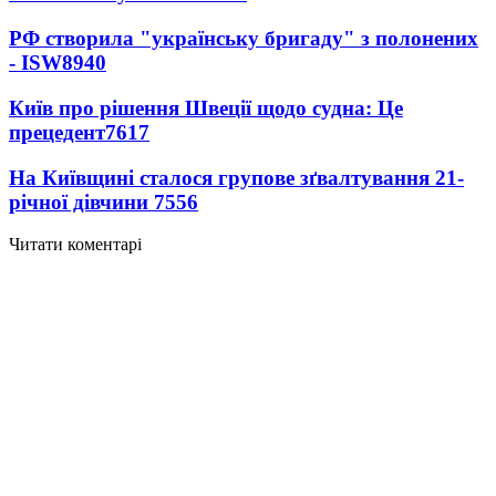
РФ створила "українську бригаду" з полонених
- ISW
8940
Київ про рішення Швеції щодо судна: Це
прецедент
7617
На Київщині сталося групове зґвалтування 21-
річної дівчини
7556
Читати коментарі