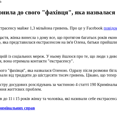
ь
онила до свого "фахівця", яка назвалася
трасенсу майже 1,3 мільйона гривень. Про це у Facebook
повідо
тя, жінка винесла з дому все, що протягом багатьох років еконо
яка представилася екстрасенсом на ім'я Олена, батьки прийшли д
одній із соціальних мереж. У ньому йшлося про те, що люди з д
 вона отримала контакти "екстрасенсу".
го "фахівця", яка назвалася Оленою. Одразу після розмови бігла
ли від тридцяти до шістдесяти тисяч гривень. Цікаво, що тепер ж
стру досудових розслідувань за частиною 4 статті 190 Криміналь
шення життєвих проблем.
о 11 і 15 років жінку та чоловіка, які називали себе екстрасенс
кримінальних справ