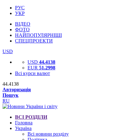
РУС
УКР
ВІДЕО
ФОТО
НАЙПОПУЛЯРНІШІ
СПЕЦПРОЕКТИ
USD
USD
44.4138
EUR
51.2998
Всі курси валют
44.4138
Авторизація
Пошук
RU
ВСІ РОЗДІЛИ
Головна
Україна
Всі новини розділу
Політика