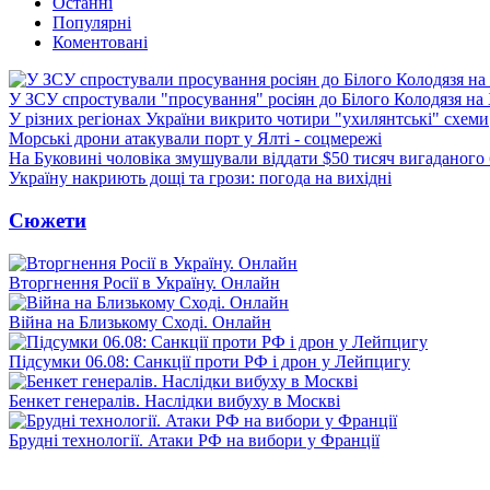
Останні
Популярні
Коментовані
У ЗСУ спростували "просування" росіян до Білого Колодязя на
У різних регіонах України викрито чотири "ухилянтські" схеми
Морські дрони атакували порт у Ялті - соцмережі
На Буковині чоловіка змушували віддати $50 тисяч вигаданого
Україну накриють дощі та грози: погода на вихідні
Сюжети
Вторгнення Росії в Україну. Онлайн
Війна на Близькому Сході. Онлайн
Підсумки 06.08: Санкції проти РФ і дрон у Лейпцигу
Бенкет генералів. Наслідки вибуху в Москві
Брудні технології. Атаки РФ на вибори у Франції