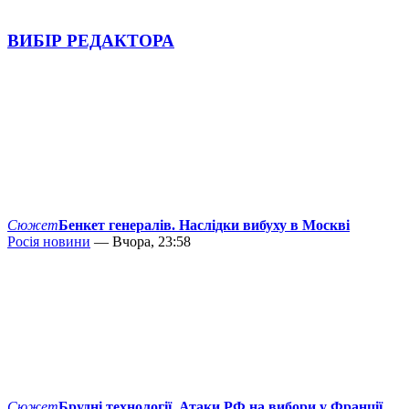
ВИБІР РЕДАКТОРА
Сюжет
Бенкет генералів. Наслідки вибуху в Москві
Росія новини
— Вчора, 23:58
Сюжет
Брудні технології. Атаки РФ на вибори у Франції