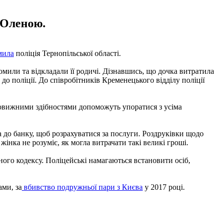
 Оленою.
мила
поліція Тернопільської області.
мили та відкладали її родичі. Дізнавшись, що дочка витратила
о поліції. До співробітників Кременецького відділу поліції
ивовижними здібностями допоможуть упоратися з усіма
 до банку, щоб розрахуватися за послуги. Роздруківки щодо
інка не розуміє, як могла витрачати такі великі гроші.
ного кодексу. Поліцейські намагаються встановити осіб,
ами, за
вбивство подружньої пари з Києва
у 2017 році.