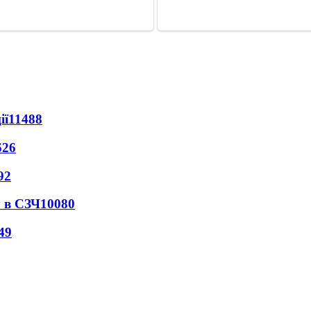
ії
11488
626
92
 в СЗЧ
10080
49