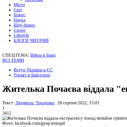
Місто
Світ
Бізнес
Наука
Шоу-бізнес
Спорт
Lifestyle
БЛОГИ ЧИТАЧІВ
СПЕЦТЕМА:
Війна в Ірані
ВСІ ТЕМИ
Вступ України в ЄС
Теракт в Барселоні
Жителька Почаєва віддала "е
Текст:
Людмила Троценко
, 26 серпня 2022, 15:05
1
3412
Фото: facebook.com/gynp.ternopil