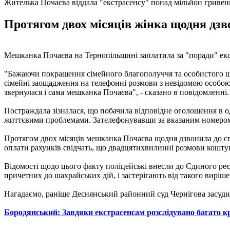
Жителька Почаєва віддала "екстрасенсу" понад мільйон гривен
Протягом двох місяців жінка щодня дзв
Мешканка Почаєва на Тернопільщині заплатила за "поради" екс
"Бажаючи покращення сімейного благополуччя та особистого щас
сімейні заощадження на телефонні розмови з невідомою особою, 
звернулася і сама мешканка Почаєва", - сказано в повідомленні.
Постраждала зізналася, що побачила відповідне оголошення в 
життєвими проблемами. Зателефонувавши за вказаним номером,
Протягом двох місяців мешканка Почаєва щодня дзвонила до сво
оплати рахунків свідчать, що двадцятихвилинні розмови коштува
Відомості щодо цього факту поліцейські внесли до Єдиного реє
причетних до шахрайських дій, і застерігають від такого вирі
Нагадаємо, раніше Деснянський районний суд Чернігова засудив д
Бородянський: Завдяки екстрасенсам розслідувано багато 