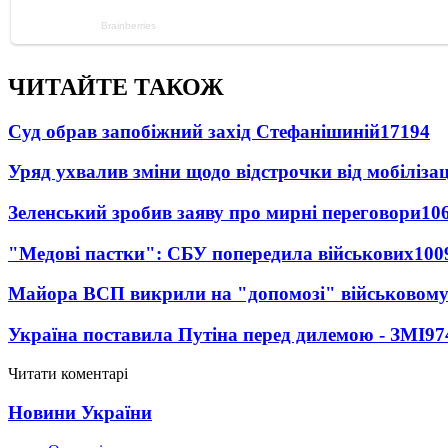
ЧИТАЙТЕ ТАКОЖ
Суд обрав запобіжний захід Стефанішиній
17194
Уряд ухвалив зміни щодо відстрочки від мобілізац
Зеленський зробив заяву про мирні переговори
10
"Медові пастки": СБУ попередила військових
100
Майора ВСП викрили на "допомозі" військовому
Україна поставила Путіна перед дилемою - ЗМІ
97
Читати коментарі
Новини України