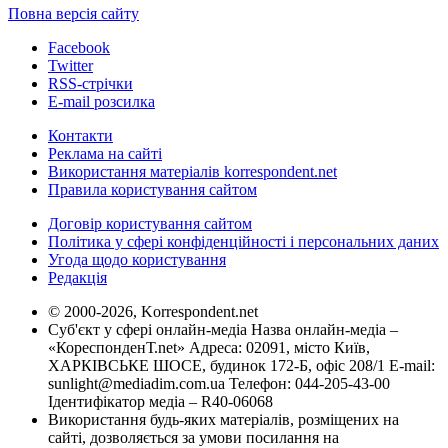
Повна версія сайту
Facebook
Twitter
RSS-стрічки
E-mail розсилка
Контакти
Реклама на сайті
Використання матеріалів korrespondent.net
Правила користування сайтом
Договір користування сайтом
Політика у сфері конфіденційності і персональних даних
Угода щодо користування
Редакція
© 2000-2026, Korrespondent.net
Суб'єкт у сфері онлайн-медіа Назва онлайн-медіа –
«КореспонденТ.net» Адреса: 02091, місто Київ,
ХАРКІВСЬКЕ ШОСЕ, будинок 172-Б, офіс 208/1 E-mail:
sunlight@mediadim.com.ua
Телефон: 044-205-43-00
Ідентифікатор медіа – R40-06068
Використання будь-яких матеріалів, розміщених на
сайті, дозволяється за умови посилання на