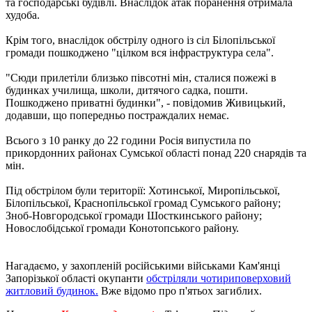
та господарські будівлі. Внаслідок атак поранення отримала
худоба.
Крім того, внаслідок обстрілу одного із сіл Білопільської
громади пошкоджено "цілком вся інфраструктура села".
"Сюди прилетіли близько півсотні мін, сталися пожежі в
будинках училища, школи, дитячого садка, пошти.
Пошкоджено приватні будинки", - повідомив Живицький,
додавши, що попередньо постраждалих немає.
Всього з 10 ранку до 22 години Росія випустила по
прикордонних районах Сумської області понад 220 снарядів та
мін.
Під обстрілом були території: Хотинської, Миропільської,
Білопільської, Краснопільської громад Сумського району;
Зноб-Новгородської громади Шосткинського району;
Новослобідської громади Конотопського району.
Нагадаємо, у захопленій російськими військами Кам'янці
Запорізької області окупанти
обстріляли чотириповерховий
житловий будинок.
Вже відомо про п'ятьох загиблих.