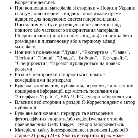
Корреспондент.net.
При копіюванні матеріалів зі сторінки « Новини України
і світу» , для інтернет - видань - обов'язкове пряме
відкрите для пошукових систем гіперпосилання .
Посилання має бути розміщена в незалежності від
повного або часткового використання матеріалів.
Гіперпосилання ( для інтернет - видань) - повинна бути
розміщена в підзаголовку або в першому абзаці
матеріалу.
Новини з позначками "Думка", "Експертиза", "Заява",
"Регіони", "Гроші", "Влада", "Вибори", "Тест-драйв",
"Спецпроекти", "Промо" публікуються на правах
реклами.
Розділ Спецпроекти створюється спільно з
комерційними партнерами.
Будь яке копіювання, публікація, передрук, чи наступне
поширення інформації, що містить посилання на
"Інтерфакс-Україна", EPA / UPG, суворо забороняється.
Власник веб-сторінки в розділі Я-Корреспондент є автор
публікації.
Будь-яке копіювання, передрук та відтворення
фотографічних творів та/або аудіовізуальних творів
правовласника Getty Images - суворо забороняється.
Матеріали сайту korrespondent.net призначені для осіб
старше 21 року (21+). Участь в азартних іграх може