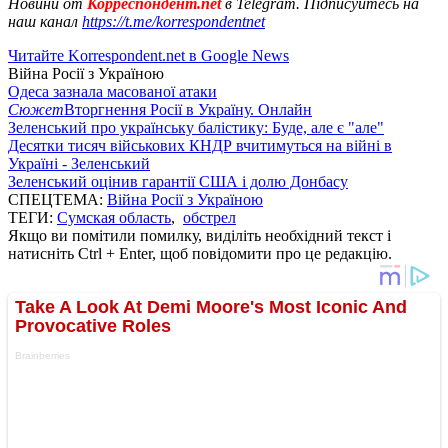
Новини от
Корреспондент.net
в Telegram. Підписуйтесь на
наш канал
https://t.me/korrespondentnet
Читайте Korrespondent.net в Google News
Війна Росії з Україною
Одеса зазнала масованої атаки
Сюжет
Вторгнення Росії в Україну. Онлайн
Зеленський про українську балістику: Буде, але є "але"
Десятки тисяч військових КНДР вчитимуться на війні в
Україні - Зеленський
Зеленський оцінив гарантії США і долю Донбасу
СПЕЦТЕМА:
Війна Росії з Україною
ТЕГИ:
Сумская область
,
обстрел
Якщо ви помітили помилку, виділіть необхідний текст і
натисніть Ctrl + Enter, щоб повідомити про це редакцію.