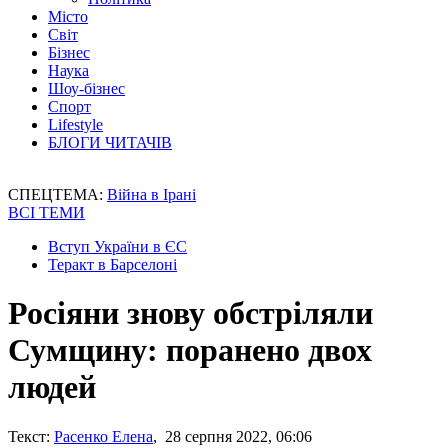
Місто
Світ
Бізнес
Наука
Шоу-бізнес
Спорт
Lifestyle
БЛОГИ ЧИТАЧІВ
СПЕЦТЕМА:
Війна в Ірані
ВСІ ТЕМИ
Вступ України в ЄС
Теракт в Барселоні
Росіяни знову обстріляли
Сумщину: поранено двох
людей
Текст:
Расенко Елена
, 28 серпня 2022, 06:06