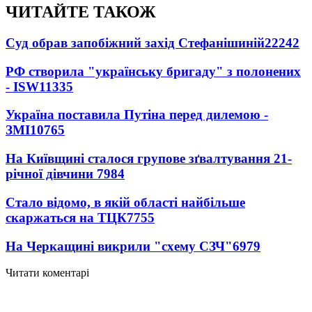
ЧИТАЙТЕ ТАКОЖ
Суд обрав запобіжний захід Стефанішиній
22242
РФ створила "українську бригаду" з полонених
- ISW
11335
Україна поставила Путіна перед дилемою -
ЗМІ
10765
На Київщині сталося групове зґвалтування 21-
річної дівчини
7984
Стало відомо, в якій області найбільше
скаржаться на ТЦК
7755
На Черкащині викрили "схему СЗЧ"
6979
Читати коментарі