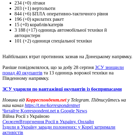
234 (+0) літаки
203 (+1) вертольоти
844 (+6) БПЛА оперативно-тактичного рівня
196 (+0) крилатих ракет
15 (+0) кораблів/катерів
3 188 (+17) одиниць автомобільної техніки й
автоцистерн
101 (+2) одиниця спеціальної техніки
Найбільших втрат противник зазнав на Донецькому напрямку.
Раніше повідомлялося, що за добу 28 серпня
ЗСУ знищили
понад 40 окупантів
та 13 одиниць ворожої техніки на
Південному напрямку.
ЗСУ ударили по вантажівці окупантів із боєприпасами
Новини від
Корреспондент.net
у Telegram. Підписуйтесь на
наш канал
https://t.me/korrespondentnet
Читайте Korrespondent.net в Google News
Війна Росії з Україною
Сюжет
Вторгнення Росії в Україну. Онлайн
Їздили в Україну заради полонених: у Кореї затримали
активістів