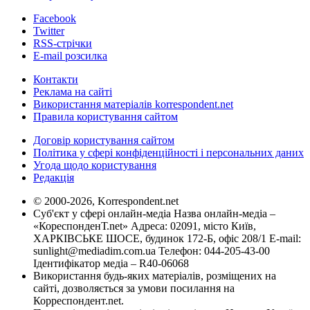
Facebook
Twitter
RSS-стрічки
E-mail розсилка
Контакти
Реклама на сайті
Використання матеріалів korrespondent.net
Правила користування сайтом
Договір користування сайтом
Політика у сфері конфіденційності і персональних даних
Угода щодо користування
Редакція
© 2000-2026, Korrespondent.net
Суб'єкт у сфері онлайн-медіа Назва онлайн-медіа –
«КореспонденТ.net» Адреса: 02091, місто Київ,
ХАРКІВСЬКЕ ШОСЕ, будинок 172-Б, офіс 208/1 E-mail:
sunlight@mediadim.com.ua
Телефон: 044-205-43-00
Ідентифікатор медіа – R40-06068
Використання будь-яких матеріалів, розміщених на
сайті, дозволяється за умови посилання на
Корреспондент.net.