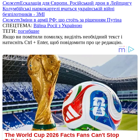
Сюжет
Ескалація для Європи. Російський дрон в Лейпцигу
Колумбійські наркокартелі вчаться українській війні
безпілотників - ЗМІ
Сюжет
Зміни в армії РФ: що стоїть за рішенням Путіна
СПЕЦТЕМА:
Війна Росії з Україною
ТЕГИ:
погибшие
Якщо ви помітили помилку, виділіть необхідний текст і
натисніть Ctrl + Enter, щоб повідомити про це редакцію.