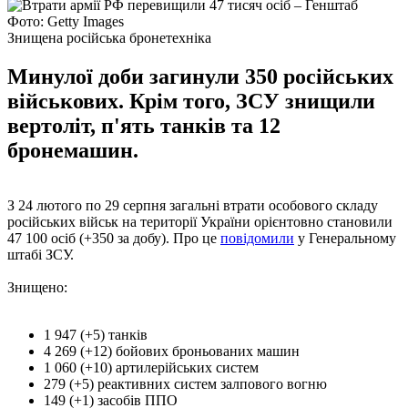
Фото: Getty Images
Знищена російська бронетехніка
Минулої доби загинули 350 російських
військових. Крім того, ЗСУ знищили
вертоліт, п'ять танків та 12
бронемашин.
З 24 лютого по 29 серпня загальні втрати особового складу
російських військ на території України орієнтовно становили
47 100 осіб (+350 за добу). Про це
повідомили
у Генеральному
штабі ЗСУ.
Знищено:
1 947 (+5) танків
4 269 (+12) бойових броньованих машин
1 060 (+10) артилерійських систем
279 (+5) реактивних систем залпового вогню
149 (+1) засобів ППО