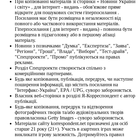
При копіюванні матеріалів зі сторінки « Новини України
і світу» , для інтернет - видань - обов'язкове пряме
відкрите для пошукових систем гіперпосилання .
Посилання має бути розміщена в незалежності від
повного або часткового використання матеріалів.
Гіперпосилання ( для інтернет - видань) - повинна бути
розміщена в підзаголовку або в першому абзаці
матеріалу.
Новини з позначками "Думка", "Експертиза", "Заява",
"Регіони", "Гроші", "Влада", "Вибори", "Тест-драйв",
"Спецпроекти", "Промо" публікуються на правах
реклами.
Розділ Спецпроекти створюється спільно з
комерційними партнерами.
Будь яке копіювання, публікація, передрук, чи наступне
поширення інформації, що містить посилання на
"Інтерфакс-Україна", EPA / UPG, суворо забороняється.
Власник веб-сторінки в розділі Я-Корреспондент є автор
публікації.
Будь-яке копіювання, передрук та відтворення
фотографічних творів та/або аудіовізуальних творів
правовласника Getty Images - суворо забороняється.
Матеріали сайту korrespondent.net призначені для осіб
старше 21 року (21+). Участь в азартних іграх може
викликати ігрову залежність. Дотримуйтесь правил