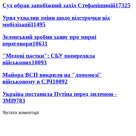
Суд обрав запобіжний захід Стефанішиній
17325
Уряд ухвалив зміни щодо відстрочки від
мобілізації
11495
Зеленський зробив заяву про мирні
переговори
10631
"Медові пастки": СБУ попередила
військових
10093
Майора ВСП викрили на "допомозі"
військовому в СЗЧ
10092
Україна поставила Путіна перед дилемою -
ЗМІ
9783
Читати коментарі