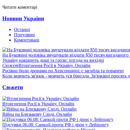
Читати коментарі
Новини України
Останні
Популярні
Коментовані
На Буковині чоловіка змушували віддати $50 тисяч вигаданого
Україну накриють дощі та грози: погода на вихідні
Сюжет
Вторгнення Росії в Україну. Онлайн
Росіяни били дронами по Херсонщині: є загибла та поранені
Коли мовчить зв'язок - мовчить уся бригада. Зв'язківці просять
Сюжети
Вторгнення Росії в Україну. Онлайн
Війна на Близькому Сході. Онлайн
Підсумки 06.08: Санкції проти РФ і дрон у Лейпцигу