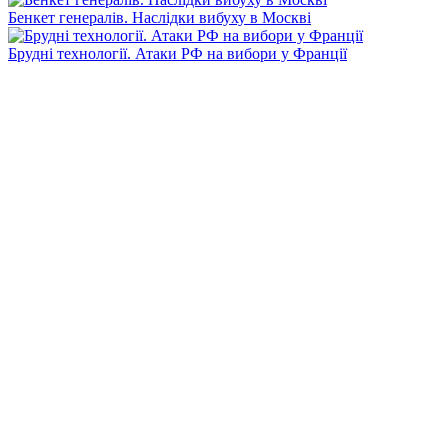
Бенкет генералів. Наслідки вибуху в Москві
Брудні технології. Атаки РФ на вибори у Франції