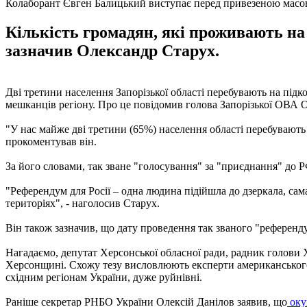
Колаборант Євген Балицький виступає перед привезеною мас
Кількість громадян, які проживають на т
зазначив Олександр Старух.
Дві третини населення Запорізької області перебувають на підко
мешканців регіону. Про це повідомив голова Запорізької ОВА О
"У нас майже дві третини (65%) населення області перебувають н
прокоментував він.
За його словами, так зване "голосування" за "приєднання" до РФ
"Референдум для Росії – одна людина підійшла до дзеркала, сам
територіях", - наголосив Старух.
Він також зазначив, що дату проведення так званого "референдум
Нагадаємо, депутат Херсонської обласної ради, радник голови
Херсонщині. Схожу тезу висловлюють експерти американського 
східним регіонам України, дуже руйнівні.
Раніше секретар РНБО України Олексій Данілов заявив, що
оку