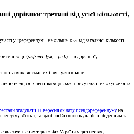
і дорівнює третині від усієї кількості,
часті у "референдумі" не більше 35% від загальної кількості
орити про це (
референдум, – ред
.) – недоречно", -
ність своїх військових біля чужої країни.
спецоперацією з легітимізації своєї присутності на окупованих
рестали згадувати 11 вересня як дату псевдореферендуму
на
ерендуму збитки, завдані російською окупацією південним та
асово захоплених територіях України через нестачу