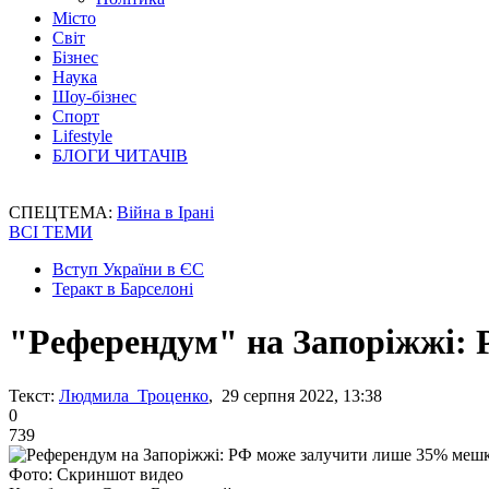
Місто
Світ
Бізнес
Наука
Шоу-бізнес
Спорт
Lifestyle
БЛОГИ ЧИТАЧІВ
СПЕЦТЕМА:
Війна в Ірані
ВСІ ТЕМИ
Вступ України в ЄС
Теракт в Барселоні
"Референдум" на Запоріжжі:
Текст:
Людмила Троценко
, 29 серпня 2022, 13:38
0
739
Фото: Скриншот видео