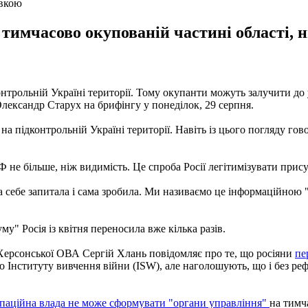
овкою
имчасово окупованій частині області, нин
нтрольній Україні території. Тому окупанти можуть залучити до у
лександр Старух на брифінгу у понеділок, 29 серпня.
а підконтрольній Україні території. Навіть із цього погляду гов
 не більше, ніж видимість. Це спроба Росії легітимізувати присут
а себе запитала і сама зробила. Ми називаємо це інформаційною "
у" Росія із квітня переносила вже кілька разів.
 Херсонської ОВА Сергій Хлань повідомляє про те, що росіяни
пе
Інституту вивчення війни (ISW), але наголошують, що і без реф
паційна влада не може сформувати "органи управління"
на тимч