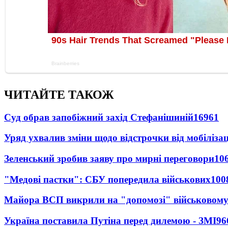
ЧИТАЙТЕ ТАКОЖ
Суд обрав запобіжний захід Стефанішиній
16961
Уряд ухвалив зміни щодо відстрочки від мобілізац
Зеленський зробив заяву про мирні переговори
10
"Медові пастки": СБУ попередила військових
100
Майора ВСП викрили на "допомозі" військовому
Україна поставила Путіна перед дилемою - ЗМІ
96