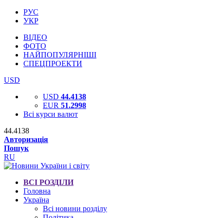
РУС
УКР
ВІДЕО
ФОТО
НАЙПОПУЛЯРНІШІ
СПЕЦПРОЕКТИ
USD
USD
44.4138
EUR
51.2998
Всі курси валют
44.4138
Авторизація
Пошук
RU
ВСІ РОЗДІЛИ
Головна
Україна
Всі новини розділу
Політика