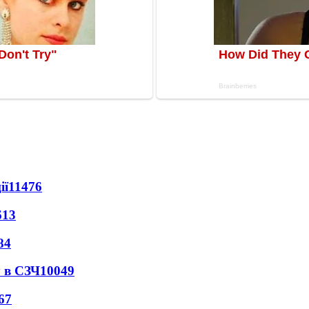
ії
11476
613
84
 в СЗЧ
10049
67