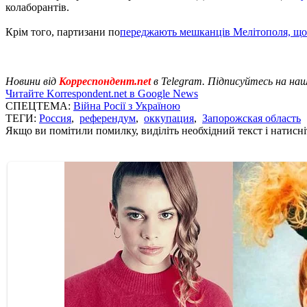
колаборантів.
Крім того, партизани по
переджають мешканців Мелітополя, щ
Новини від
Корреспондент.net
в Telegram. Підписуйтесь на на
Читайте Korrespondent.net в Google News
СПЕЦТЕМА:
Війна Росії з Україною
ТЕГИ:
Россия
,
референдум
,
оккупация
,
Запорожская область
Якщо ви помітили помилку, виділіть необхідний текст і натисніт