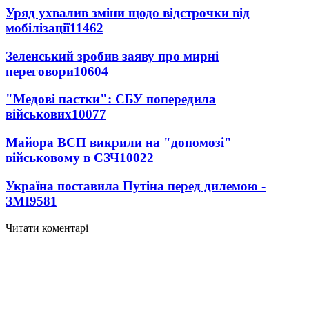
Уряд ухвалив зміни щодо відстрочки від
мобілізації
11462
Зеленський зробив заяву про мирні
переговори
10604
"Медові пастки": СБУ попередила
військових
10077
Майора ВСП викрили на "допомозі"
військовому в СЗЧ
10022
Україна поставила Путіна перед дилемою -
ЗМІ
9581
Читати коментарі