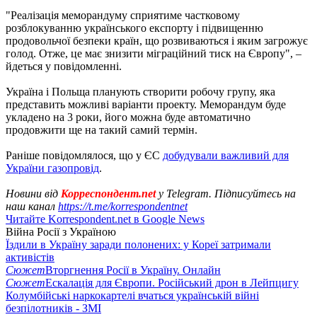
"Реалізація меморандуму сприятиме частковому
розблокуванню українського експорту і підвищенню
продовольчої безпеки країн, що розвиваються і яким загрожує
голод. Отже, це має знизити міграційний тиск на Європу", –
йдеться у повідомленні.
Україна і Польща планують створити робочу групу, яка
представить можливі варіанти проекту. Меморандум буде
укладено на 3 роки, його можна буде автоматично
продовжити ще на такий самий термін.
Раніше повідомлялося, що у ЄС
добудували важливий для
України газопровід
.
Новини від
Корреспондент.net
у Telegram. Підписуйтесь на
наш канал
https://t.me/korrespondentnet
Читайте Korrespondent.net в Google News
Війна Росії з Україною
Їздили в Україну заради полонених: у Кореї затримали
активістів
Сюжет
Вторгнення Росії в Україну. Онлайн
Сюжет
Ескалація для Європи. Російський дрон в Лейпцигу
Колумбійські наркокартелі вчаться українській війні
безпілотників - ЗМІ