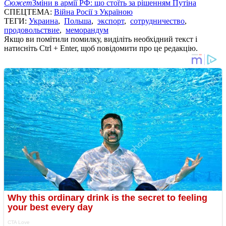
Сюжет
Зміни в армії РФ: що стоїть за рішенням Путіна
СПЕЦТЕМА:
Війна Росії з Україною
ТЕГИ:
Украина
,
Польша
,
экспорт
,
сотрудничество
,
продовольствие
,
меморандум
Якщо ви помітили помилку, виділіть необхідний текст і
натисніть Ctrl + Enter, щоб повідомити про це редакцію.