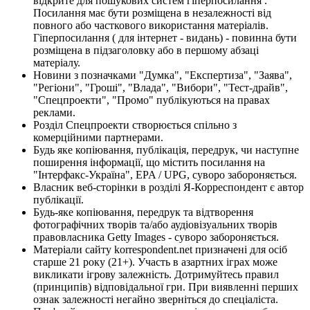
відкрите для пошукових систем гіперпосилання .
Посилання має бути розміщена в незалежності від
повного або часткового використання матеріалів.
Гіперпосилання ( для інтернет - видань) - повинна бути
розміщена в підзаголовку або в першому абзаці
матеріалу.
Новини з позначками "Думка", "Експертиза", "Заява",
"Регіони", "Гроші", "Влада", "Вибори", "Тест-драйв",
"Спецпроекти", "Промо" публікуються на правах
реклами.
Розділ Спецпроекти створюється спільно з
комерційними партнерами.
Будь яке копіювання, публікація, передрук, чи наступне
поширення інформації, що містить посилання на
"Інтерфакс-Україна", EPA / UPG, суворо забороняється.
Власник веб-сторінки в розділі Я-Корреспондент є автор
публікації.
Будь-яке копіювання, передрук та відтворення
фотографічних творів та/або аудіовізуальних творів
правовласника Getty Images - суворо забороняється.
Матеріали сайту korrespondent.net призначені для осіб
старше 21 року (21+). Участь в азартних іграх може
викликати ігрову залежність. Дотримуйтесь правил
(принципів) відповідальної гри. При виявленні перших
ознак залежності негайно зверніться до спеціаліста.