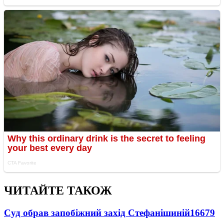
ЧИТАЙТЕ ТАКОЖ
Суд обрав запобіжний захід Стефанішиній
16679