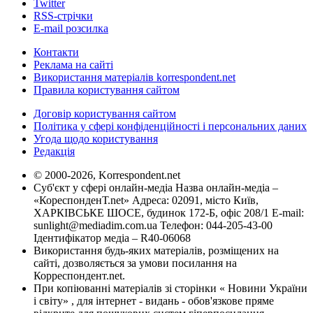
Twitter
RSS-стрічки
E-mail розсилка
Контакти
Реклама на сайті
Використання матеріалів korrespondent.net
Правила користування сайтом
Договір користування сайтом
Політика у сфері конфіденційності і персональних даних
Угода щодо користування
Редакція
© 2000-2026, Korrespondent.net
Суб'єкт у сфері онлайн-медіа Назва онлайн-медіа –
«КореспонденТ.net» Адреса: 02091, місто Київ,
ХАРКІВСЬКЕ ШОСЕ, будинок 172-Б, офіс 208/1 E-mail:
sunlight@mediadim.com.ua
Телефон: 044-205-43-00
Ідентифікатор медіа – R40-06068
Використання будь-яких матеріалів, розміщених на
сайті, дозволяється за умови посилання на
Корреспондент.net.
При копіюванні матеріалів зі сторінки « Новини України
і світу» , для інтернет - видань - обов'язкове пряме