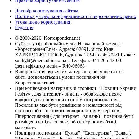
Правила користування сайтом
Договір користування сайтом
Політика у сфері конфіденційності і персональних даних
Угода щодо користування
Редакція
© 2000-2026, Korrespondent.net
Суб'єкт у сфері онлайн-медіа Назва онлайн-медіа –
«КореспонденТ.net» Адреса: 02091, місто Київ,
ХАРКІВСЬКЕ ШОСЕ, будинок 172-Б, офіс 208/1 E-mail:
sunlight@mediadim.com.ua
Телефон: 044-205-43-00
Ідентифікатор медіа – R40-06068
Використання будь-яких матеріалів, розміщених на
сайті, дозволяється за умови посилання на
Корреспондент.net.
При копіюванні матеріалів зі сторінки « Новини України
і світу» , для інтернет - видань - обов'язкове пряме
відкрите для пошукових систем гіперпосилання .
Посилання має бути розміщена в незалежності від
повного або часткового використання матеріалів.
Гіперпосилання ( для інтернет - видань) - повинна бути
розміщена в підзаголовку або в першому абзаці
матеріалу.
Новини з позначками "Думка", "Експертиза", "Заява",
"Регіони", "Гроші", "Влада", "Вибори", "Тест-драйв",