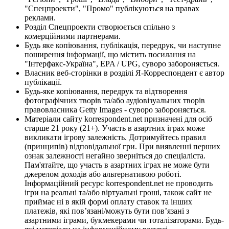
"Спецпроекти", "Промо" публікуються на правах
реклами.
Розділ Спецпроекти створюється спільно з
комерційними партнерами.
Будь яке копіювання, публікація, передрук, чи наступне
поширення інформації, що містить посилання на
"Інтерфакс-Україна", EPA / UPG, суворо забороняється.
Власник веб-сторінки в розділі Я-Корреспондент є автор
публікації.
Будь-яке копіювання, передрук та відтворення
фотографічних творів та/або аудіовізуальних творів
правовласника Getty Images - суворо забороняється.
Матеріали сайту korrespondent.net призначені для осіб
старше 21 року (21+). Участь в азартних іграх може
викликати ігрову залежність. Дотримуйтесь правил
(принципів) відповідальної гри. При виявленні перших
ознак залежності негайно зверніться до спеціаліста.
Пам'ятайте, що участь в азартних іграх не може бути
джерелом доходів або альтернативою роботі.
Інформаційний ресурс korrespondent.net не проводить
ігри на реальні та/або віртуальні гроші, також сайт не
приймає ні в якій формі оплату ставок та інших
платежів, які пов’язані/можуть бути пов’язані з
азартними іграми, букмекерами чи тоталізаторами. Будь-