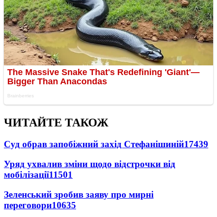
ЧИТАЙТЕ ТАКОЖ
Суд обрав запобіжний захід Стефанішиній
17439
Уряд ухвалив зміни щодо відстрочки від
мобілізації
11501
Зеленський зробив заяву про мирні
переговори
10635