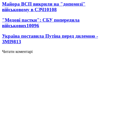
Майора ВСП викрили на "допомозі"
військовому в СЗЧ
10108
"Медові пастки": СБУ попередила
військових
10096
Україна поставила Путіна перед дилемою -
ЗМІ
9813
Читати коментарі