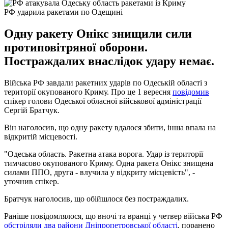
РФ ударила ракетами по Одещині
Одну ракету Онікс знищили сили
протиповітряної оборони.
Постраждалих внаслідок удару немає.
Війська РФ завдали ракетних ударів по Одеській області з
території окупованого Криму. Про це 1 вересня
повідомив
спікер голови Одеської обласної військової адміністрації
Сергій Братчук.
Він наголосив, що одну ракету вдалося збити, інша впала на
відкритій місцевості.
"Одеська область. Ракетна атака ворога. Удар із території
тимчасово окупованого Криму. Одна ракета Онікс знищена
силами ППО, друга - влучила у відкриту місцевість", -
уточнив спікер.
Братчук наголосив, що обійшлося без постраждалих.
Раніше повідомлялося, що вночі та вранці у четвер війська РФ
обстріляли два райони Дніпропетровської області
, поранено