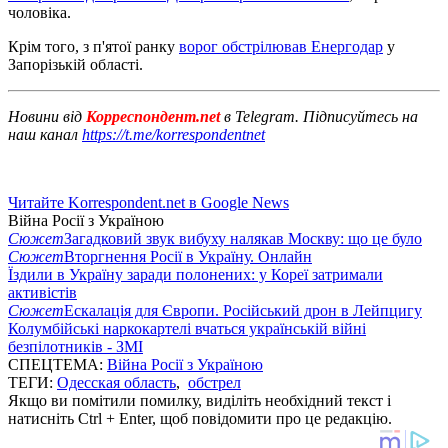
чоловіка.
Крім того, з п'ятої ранку
ворог обстрілював Енергодар
у
Запорізькій області.
Новини від
Корреспондент.net
в Telegram. Підписуйтесь на
наш канал
https://t.me/korrespondentnet
Читайте Korrespondent.net в Google News
Війна Росії з Україною
Сюжет
Загадковий звук вибуху налякав Москву: що це було
Сюжет
Вторгнення Росії в Україну. Онлайн
Їздили в Україну заради полонених: у Кореї затримали
активістів
Сюжет
Ескалація для Європи. Російський дрон в Лейпцигу
Колумбійські наркокартелі вчаться українській війні
безпілотників - ЗМІ
СПЕЦТЕМА:
Війна Росії з Україною
ТЕГИ:
Одесская область
,
обстрел
Якщо ви помітили помилку, виділіть необхідний текст і
натисніть Ctrl + Enter, щоб повідомити про це редакцію.