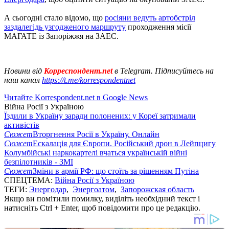
А сьогодні стало відомо, що
росіяни ведуть артобстріл
заздалегідь узгодженого маршруту
проходження місії
МАГАТЕ із Запоріжжя на ЗАЕС.
Новини від
Корреспондент.net
в Telegram. Підписуйтесь на
наш канал
https://t.me/korrespondentnet
Читайте Korrespondent.net в Google News
Війна Росії з Україною
Їздили в Україну заради полонених: у Кореї затримали
активістів
Сюжет
Вторгнення Росії в Україну. Онлайн
Сюжет
Ескалація для Європи. Російський дрон в Лейпцигу
Колумбійські наркокартелі вчаться українській війні
безпілотників - ЗМІ
Сюжет
Зміни в армії РФ: що стоїть за рішенням Путіна
СПЕЦТЕМА:
Війна Росії з Україною
ТЕГИ:
Энергодар
,
Энергоатом
,
Запорожская область
Якщо ви помітили помилку, виділіть необхідний текст і
натисніть Ctrl + Enter, щоб повідомити про це редакцію.