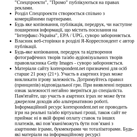
"Спецпроекти", "Промо" публікуються на правах
реклами.
Розділ Спецпроекти створюється спільно з
комерційними партнерами.
Будь яке копіювання, публікація, передрук, чи наступне
поширення інформації, що містить посилання на
"Інтерфакс-Україна", EPA / UPG, суворо забороняється.
Власник веб-сторінки в розділі Я-Корреспондент є автор
публікації.
Будь-яке копіювання, передрук та відтворення
фотографічних творів та/або аудіовізуальних творів
правовласника Getty Images - суворо забороняється.
Матеріали сайту korrespondent.net призначені для осіб
старше 21 року (21+). Участь в азартних іграх може
викликати ігрову залежність. Дотримуйтесь правил
(принципів) відповідальної гри. При виявленні перших
ознак залежності негайно зверніться до спеціаліста.
Пам'ятайте, що участь в азартних іграх не може бути
джерелом доходів або альтернативою роботі.
Інформаційний ресурс korrespondent.net не проводить
ігри на реальні та/або віртуальні гроші, також сайт не
приймає ні в якій формі оплату ставок та інших
платежів, які пов’язані/можуть бути пов’язані з
азартними іграми, букмекерами чи тоталізаторами. Будь-
які матеріали на інформаційному ресурсі