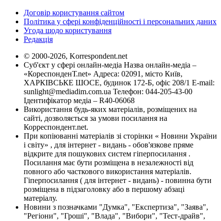
Договір користування сайтом
Політика у сфері конфіденційності і персональних даних
Угода щодо користування
Редакція
© 2000-2026, Korrespondent.net
Суб'єкт у сфері онлайн-медіа Назва онлайн-медіа –
«КореспонденТ.net» Адреса: 02091, місто Київ,
ХАРКІВСЬКЕ ШОСЕ, будинок 172-Б, офіс 208/1 E-mail:
sunlight@mediadim.com.ua
Телефон: 044-205-43-00
Ідентифікатор медіа – R40-06068
Використання будь-яких матеріалів, розміщених на
сайті, дозволяється за умови посилання на
Корреспондент.net.
При копіюванні матеріалів зі сторінки « Новини України
і світу» , для інтернет - видань - обов'язкове пряме
відкрите для пошукових систем гіперпосилання .
Посилання має бути розміщена в незалежності від
повного або часткового використання матеріалів.
Гіперпосилання ( для інтернет - видань) - повинна бути
розміщена в підзаголовку або в першому абзаці
матеріалу.
Новини з позначками "Думка", "Експертиза", "Заява",
"Регіони", "Гроші", "Влада", "Вибори", "Тест-драйв",