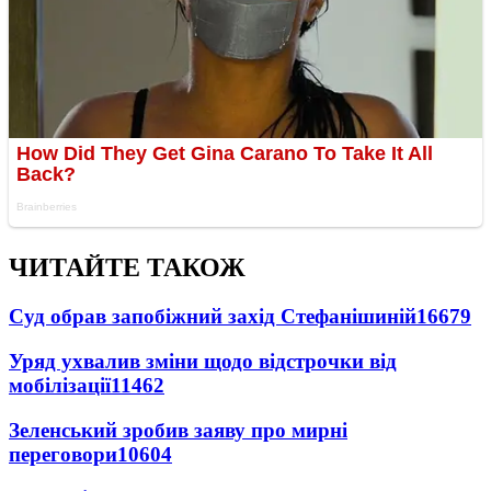
ЧИТАЙТЕ ТАКОЖ
Суд обрав запобіжний захід Стефанішиній
16679
Уряд ухвалив зміни щодо відстрочки від
мобілізації
11462
Зеленський зробив заяву про мирні
переговори
10604