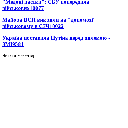
"Медові пастки": СБУ попередила
військових
10077
Майора ВСП викрили на "допомозі"
військовому в СЗЧ
10022
Україна поставила Путіна перед дилемою -
ЗМІ
9581
Читати коментарі