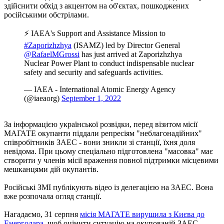
здійснити обхід з акцентом на об'єктах, пошкоджених
російськими обстрілами.
⚡ IAEA's Support and Assistance Mission to
#Zaporizhzhya
(ISAMZ) led by Director General
@RafaelMGrossi
has just arrived at Zaporizhzhya
Nuclear Power Plant to conduct indispensable nuclear
safety and security and safeguards activities.
— IAEA - International Atomic Energy Agency
(@iaeaorg)
September 1, 2022
За інформацією української розвідки, перед візитом місії
МАГАТЕ окупанти піддали репресіям "неблагонадійних"
співробітників ЗАЕС - вони зникли зі станції, їхня доля
невідома. При цьому спеціально підготовлена ​​"масовка" має
створити у членів місії враження повної підтримки місцевими
мешканцями дій окупантів.
Російські ЗМІ публікують відео із делегацією на ЗАЕС. Вона
вже розпочала огляд станції.
Нагадаємо, 31 серпня
місія МАГАТЕ вирушила з Києва до
Енергодара
, щоб оцінити ситуацію на окупованій ЗАЕС.