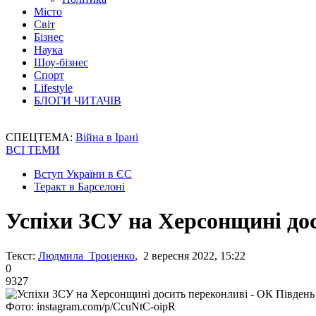
Місто
Світ
Бізнес
Наука
Шоу-бізнес
Спорт
Lifestyle
БЛОГИ ЧИТАЧІВ
СПЕЦТЕМА:
Війна в Ірані
ВСІ ТЕМИ
Вступ України в ЄС
Теракт в Барселоні
Успіхи ЗСУ на Херсонщині дос
Текст:
Людмила Троценко
, 2 вересня 2022, 15:22
0
9327
Фото: instagram.com/p/CcuNtC-oipR