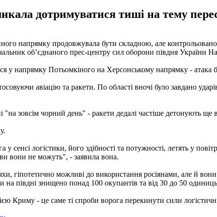
ликала дотримуватися тиші на тему пере
енного напрямку продовжувала бути складною, але контрольовано
чальник об’єднаного прес-центру сил оборони півдня України Н
ся у напрямку Потьомкіного на Херсонському напрямку - атака б
совуючи авіацію та ракети. По області вночі було завдано ударі
 "на зовсім чорний день" - ракети дедалі частіше детонують ще в
у.
у сенсі логістики, його здібності та потужності, летять у пові
рви вони не можуть", - заявила вона.
хи, гіпотетично можливі до використання росіянами, але й вони
би на півдні знищено понад 100 окупантів та від 30 до 50 одиниц
орією Криму - це саме ті спроби ворога перекинути сили логісти