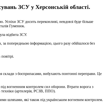
сувань ЗСУ у Херсонській області.
ю. Успіхи ЗСУ досить переконливі, невдовзі буде більше
аталія Гуменюк.
ула відбита ЗСУ.
в, за попередньою інформацією, цього разу обійшлося без
 повітрі.
тря склади з боєприпасами, вибухають понтонні переправи. Це
 під вогненним контролем сил оборони. Втрати ворога з
ь техніки (артилерія, РСЗВ, ППО).
чними шляхами, які також під українським вогневим контролем.