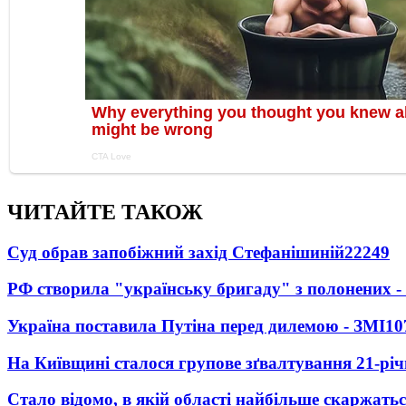
ЧИТАЙТЕ ТАКОЖ
Суд обрав запобіжний захід Стефанішиній
22249
РФ створила "українську бригаду" з полонених -
Україна поставила Путіна перед дилемою - ЗМІ
10
На Київщині сталося групове зґвалтування 21-річ
Стало відомо, в якій області найбільше скаржать