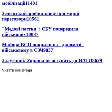
мобілізації
11401
Зеленський зробив заяву про мирні
переговори
10561
"Медові пастки": СБУ попередила
військових
10037
Майора ВСП викрили на "допомозі"
військовому в СЗЧ
9837
Залужний: Україна не вступить до НАТО
8629
Читати коментарі