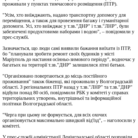
проживали у пунктах тимчасового розміщення (ПТР).
"Усім, хто виїжджають, надано транспортну допомогу для
переміщення, а також для провезення багажу і гуманітарної
допомоги. Усі, хто виїжджає у т.зв."ДНР" і т.зв."ЛНР", були
забезпечені продуктовими наборами і водою", – повідомили у
прес-службі.
Зазначається, що люди самі виявили бажання виїхати із ПТР,
бо "планували зробити ремонт своїх будинків у місті
Маріуполь до настання осінньо-зимового періоду", водночас у
багатьох на території т.зв."ДНР" залишилися літні батьки.
"Організовано повертаються до місць постійного
проживання" також біженці, які проживали у Волгоградській
області. З регіональних ПТР назад у т.зв."ЛНР" та т.зв."ДНР"
відбули понад 80 осіб, повідомили РБК у комітеті у справах
територіальних утворень, внутрішньої та інформаційної
політики Волгоградської області.
"Черга при цьому не формується, для всіх охочих
організовується максимально швидкий від'їзд", – наголосили у
комітеті.
У прес-службі адміністрації Ленінградської області розповіли