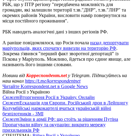
РБК, що у ПТР регіону "передбачена можливість для
громадян, які залишили території т.зв."ДНР", т.зв."ЛНР" та
окремих районів України, висловити намір повернутися на
місця постійного проживання".
РБК наводить аналогічні дані з інших регіонів РФ.
А раніше повідомлялося, що Росія почала
назад депортувати
маріупольців, яких спочатку вивезли на територію РФ
.
Зокрема з'явився "перший факт зворотної депортації" із
Пскова у Маріуполь. Можливо, йдеться про єдине явище, але
називають його іншими словами.
Новини від
Корреспондент.net
у Telegram. Підписуйтесь на
наш канал
https://t.me/korrespondentnet
Читайте Korrespondent.net в Google News
Війна Росії з Україною
Сюжет
Вторгнення Росії в Україну. Онлайн
Сюжет
Ескалація для Європи. Російський дрон в Лейпцигу
Колумбійські наркокартелі вчаться українській війні
безпілотників - ЗМІ
Сюжет
Зміни в армії РФ: що стоїть за рішенням Путіна
Пропагували війну та окупацію: викрито мережу
прихильників РФ
СПЕЦТЕМА:
Війна Росії з Україною