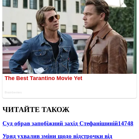
ЧИТАЙТЕ ТАКОЖ
Суд обрав запобіжний захід Стефанішиній
14748
Уряд ухвалив зміни щодо відстрочки від