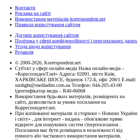
Контакти
Реклама на сайті
Використання матеріалів korrespondent.net
Правила користування сайтом
Договір користування сайтом
Політика у сфері конфіденційності і персональних даних
Угода щодо користування
Редакція
© 2000-2026, Korrespondent.net
Суб'єкт у сфері онлайн-медіа Назва онлайн-медіа –
«КореспонденТ.net» Адреса: 02091, місто Київ,
ХАРКІВСЬКЕ ШОСЕ, будинок 172-Б, офіс 208/1 E-mail:
sunlight@mediadim.com.ua
Телефон: 044-205-43-00
Ідентифікатор медіа – R40-06068
Використання будь-яких матеріалів, розміщених на
сайті, дозволяється за умови посилання на
Корреспондент.net.
При копіюванні матеріалів зі сторінки « Новини України
і світу» , для інтернет - видань - обов'язкове пряме
відкрите для пошукових систем гіперпосилання .
Посилання має бути розміщена в незалежності від
повного або часткового використання матеріалів.