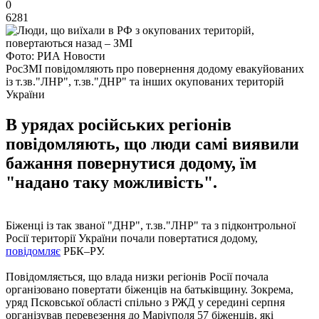
0
6281
Фото: РИА Новости
РосЗМІ повідомляють про повернення додому евакуйованих
із т.зв."ЛНР", т.зв."ДНР" та інших окупованих територій
України
В урядах російських регіонів
повідомляють, що люди самі виявили
бажання повернутися додому, їм
"надано таку можливість".
Біженці із так званої "ДНР", т.зв."ЛНР" та з підконтрольної
Росії території України почали повертатися додому,
повідомляє
РБК–РУ.
Повідомляється, що влада низки регіонів Росії почала
організовано повертати біженців на батьківщину. Зокрема,
уряд Псковської області спільно з РЖД у середині серпня
організував перевезення до Маріуполя 57 біженців, які