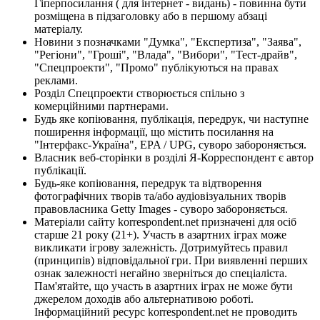
Гіперпосилання ( для інтернет - видань) - повинна бути
розміщена в підзаголовку або в першому абзаці
матеріалу.
Новини з позначками "Думка", "Експертиза", "Заява",
"Регіони", "Гроші", "Влада", "Вибори", "Тест-драйв",
"Спецпроекти", "Промо" публікуються на правах
реклами.
Розділ Спецпроекти створюється спільно з
комерційними партнерами.
Будь яке копіювання, публікація, передрук, чи наступне
поширення інформації, що містить посилання на
"Інтерфакс-Україна", EPA / UPG, суворо забороняється.
Власник веб-сторінки в розділі Я-Корреспондент є автор
публікації.
Будь-яке копіювання, передрук та відтворення
фотографічних творів та/або аудіовізуальних творів
правовласника Getty Images - суворо забороняється.
Матеріали сайту korrespondent.net призначені для осіб
старше 21 року (21+). Участь в азартних іграх може
викликати ігрову залежність. Дотримуйтесь правил
(принципів) відповідальної гри. При виявленні перших
ознак залежності негайно зверніться до спеціаліста.
Пам'ятайте, що участь в азартних іграх не може бути
джерелом доходів або альтернативою роботі.
Інформаційний ресурс korrespondent.net не проводить