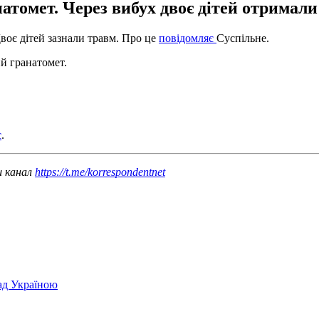
омет. Через вибух двоє дітей отримали 
воє дітей зазнали травм. Про це
повідомляє
Суспільне.
й гранатомет.
є
.
ш канал
https://t.me/korrespondentnet
над Україною