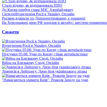
Стало відомо, як відпрацювала ППО
До Києва прибув глава МЗС Азербайджану
Сюжет
Вторгнення Росії в Україну. Онлайн
Росіяни вдарили по Дніпропетровщині, є поранені
На Херсонщині дрон РФ поцілив в автобус: шестеро поранених
Сюжети
Вторгнення Росії в Україну. Онлайн
Підсумки 05.08: Удар по Києву і брак антибалістики
Війна на Близькому Сході. Онлайн
Диверсія в Лейпцигу. Дрон біля українського літака
"Намагаються зламати Київ". Реакція Заходу на удар