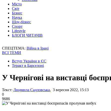
Місто
Світ
Бізнес
Наука
Шоу-бізнес
Спорт
Lifestyle
БЛОГИ ЧИТАЧІВ
СПЕЦТЕМА:
Війна в Ірані
ВСІ ТЕМИ
Вступ України в ЄС
Теракт в Барселоні
У Чернігові на виставці боєп
Текст:
Людмила Садловська
, 3 вересня 2022, 15:13
0
9686