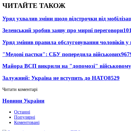
ЧИТАЙТЕ ТАКОЖ
Уряд ухвалив зміни щодо відстрочки від мобілізац
Зеленський зробив заяву про мирні переговори
10
Уряд змінив правила обслуговування чоловіків у
"Медові пастки": СБУ попередила військових
967
Майора ВСП викрили на "допомозі" військовому
Залужний: Україна не вступить до НАТО
8529
Читати коментарі
Новини України
Останні
Популярні
Коментовані