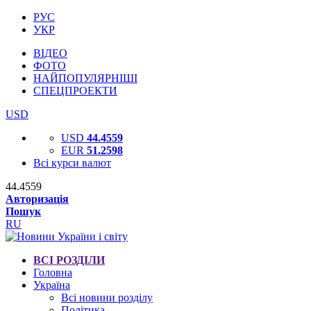
РУС
УКР
ВІДЕО
ФОТО
НАЙПОПУЛЯРНІШІ
СПЕЦПРОЕКТИ
USD
USD
44.4559
EUR
51.2598
Всі курси валют
44.4559
Авторизація
Пошук
RU
ВСІ РОЗДІЛИ
Головна
Україна
Всі новини розділу
Політика