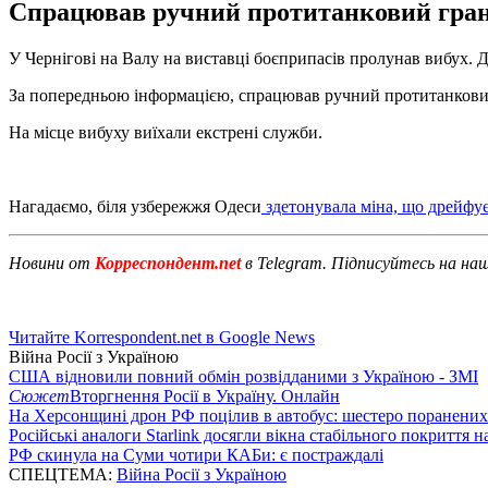
Спрацював ручний протитанковий гранат
У Чернігові на Валу на виставці боєприпасів пролунав вибух. Д
За попередньою інформацією, спрацював ручний протитанкови
На місце вибуху виїхали екстрені служби.
Нагадаємо, біля узбережжя Одеси
здетонувала міна, що дрейфу
Новини от
Корреспондент.net
в Telegram. Підписуйтесь на на
Читайте Korrespondent.net в Google News
Війна Росії з Україною
США відновили повний обмін розвідданими з Україною - ЗМІ
Сюжет
Вторгнення Росії в Україну. Онлайн
На Херсонщині дрон РФ поцілив в автобус: шестеро поранених
Російські аналоги Starlink досягли вікна стабільного покриття 
РФ скинула на Суми чотири КАБи: є постраждалі
СПЕЦТЕМА:
Війна Росії з Україною