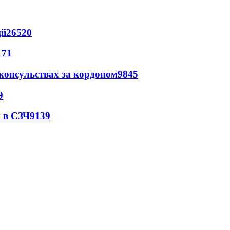
ії
26520
171
 консульствах за кордоном
9845
9
 в СЗЧ
9139