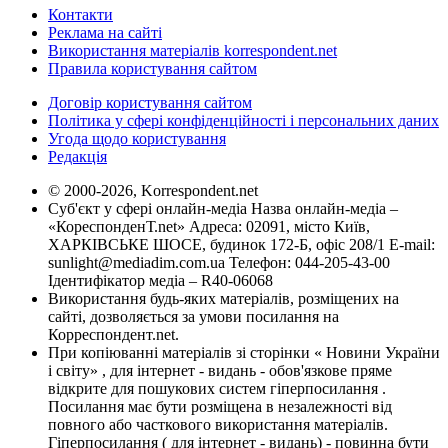
Контакти
Реклама на сайті
Використання матеріалів korrespondent.net
Правила користування сайтом
Договір користування сайтом
Політика у сфері конфіденційності і персональних даних
Угода щодо користування
Редакція
© 2000-2026, Korrespondent.net
Суб'єкт у сфері онлайн-медіа Назва онлайн-медіа –
«КореспонденТ.net» Адреса: 02091, місто Київ,
ХАРКІВСЬКЕ ШОСЕ, будинок 172-Б, офіс 208/1 E-mail:
sunlight@mediadim.com.ua
Телефон: 044-205-43-00
Ідентифікатор медіа – R40-06068
Використання будь-яких матеріалів, розміщених на
сайті, дозволяється за умови посилання на
Корреспондент.net.
При копіюванні матеріалів зі сторінки « Новини України
і світу» , для інтернет - видань - обов'язкове пряме
відкрите для пошукових систем гіперпосилання .
Посилання має бути розміщена в незалежності від
повного або часткового використання матеріалів.
Гіперпосилання ( для інтернет - видань) - повинна бути