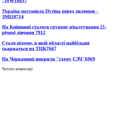
- ISW
10837
Україна поставила Путіна перед дилемою -
ЗМІ
10714
На Київщині сталося групове зґвалтування 21-
річної дівчини
7912
Стало відомо, в якій області найбільше
скаржаться на ТЦК
7667
На Черкащині викрили "схему СЗЧ"
6969
Читати коментарі