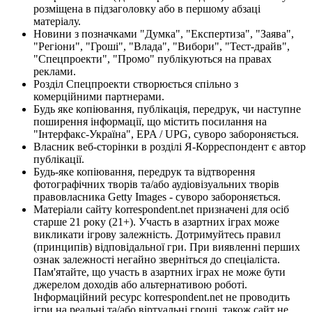
розміщена в підзаголовку або в першому абзаці
матеріалу.
Новини з позначками "Думка", "Експертиза", "Заява",
"Регіони", "Гроші", "Влада", "Вибори", "Тест-драйв",
"Спецпроекти", "Промо" публікуються на правах
реклами.
Розділ Спецпроекти створюється спільно з
комерційними партнерами.
Будь яке копіювання, публікація, передрук, чи наступне
поширення інформації, що містить посилання на
"Інтерфакс-Україна", EPA / UPG, суворо забороняється.
Власник веб-сторінки в розділі Я-Корреспондент є автор
публікації.
Будь-яке копіювання, передрук та відтворення
фотографічних творів та/або аудіовізуальних творів
правовласника Getty Images - суворо забороняється.
Матеріали сайту korrespondent.net призначені для осіб
старше 21 року (21+). Участь в азартних іграх може
викликати ігрову залежність. Дотримуйтесь правил
(принципів) відповідальної гри. При виявленні перших
ознак залежності негайно зверніться до спеціаліста.
Пам'ятайте, що участь в азартних іграх не може бути
джерелом доходів або альтернативою роботі.
Інформаційний ресурс korrespondent.net не проводить
ігри на реальні та/або віртуальні гроші, також сайт не