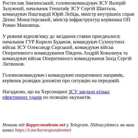
Ростислав Замлинський, головнокомандувач ЗСУ Валерій
Залужний, начальник Генштабу ЗСУ Сергій Шаптала,
командувач Нацгвардії Юрій Лебідь, міністр внутрішніх справ
Денис Монастирський, міністр інфраструктур керівника ОП
Роман Машовець.
У режимі відеозв'язку до засідання ставки приєдналися:
начальник ГУР Кирило Буданов, командувач Сухопутних
військ ЗСУ Олександр Сирський, командувач військ
Оперативного командування Південь Андрій Ковальчук та
командувач військ Оперативного командування Захід Сергій
Литвинов.
Головнокомандувач і командувачі оперативних напрямів,
керівник розвідки доповіли про ситуацію на передовій.
Нагадаємо, що на Херсонщині
ЗСУ завдали кілька
ефективних ударів
по позиціях окупантів.
Новини від
Корреспондент.net
у Telegram. Підписуйтесь на наш
канал
https://t.me/korrespondentnet