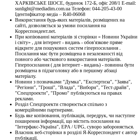
ХАРКІВСЬКЕ ШОСЕ, будинок 172-Б, офіс 208/1 E-mail:
sunlight@mediadim.com.ua
Телефон: 044-205-43-00
Ідентифікатор медіа – R40-06068
Використання будь-яких матеріалів, розміщених на
сайті, дозволяється за умови посилання на
Корреспондент.net.
При копіюванні матеріалів зі сторінки « Новини України
і світу» , для інтернет - видань - обов'язкове пряме
відкрите для пошукових систем гіперпосилання .
Посилання має бути розміщена в незалежності від
повного або часткового використання матеріалів.
Гіперпосилання ( для інтернет - видань) - повинна бути
розміщена в підзаголовку або в першому абзаці
матеріалу.
Новини з позначками "Думка", "Експертиза", "Заява",
"Регіони", "Гроші", "Влада", "Вибори", "Тест-драйв",
"Спецпроекти", "Промо" публікуються на правах
реклами.
Розділ Спецпроекти створюється спільно з
комерційними партнерами.
Будь яке копіювання, публікація, передрук, чи наступне
поширення інформації, що містить посилання на
"Інтерфакс-Україна", EPA / UPG, суворо забороняється.
Власник веб-сторінки в розділі Я-Корреспондент є автор
публікації.