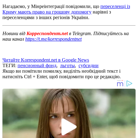
Нагадаємо, у Мінреінтеграції повідомили, що
переселенці із
Криму мають право на грошову допомогу
нарівні з
переселенцями з інших регіонів України.
Новини від
Корреспондент.net
в Telegram. Підписуйтесь на
наш канал
https://t.me/korrespondentnet
Читайте Korrespondent.net в Google News
ТЕГИ:
пенсионный фонд
,
льготы
,
субсидии
Якщо ви помітили помилку, виділіть необхідний текст і
натисніть Ctrl + Enter, щоб повідомити про це редакцію.