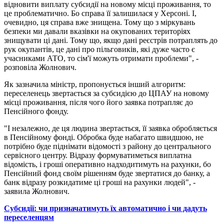
відновити виплату субсидії на новому місці проживання, то
це проблематично. Бо справа її залишилася у Херсоні. І,
очевидно, ця справа вже знищена. Тому що з міркувань
безпеки ми давали вказівки на окупованих територіях
знищувати ці дані. Тому що, якщо дані реєстрів потраплять до
рук окупантів, це дані про пільговиків, які дуже часто є
учасниками АТО, то сім'ї можуть отримати проблеми", -
розповіла Жолнович.
Як зазначила міністр, пропонується інший алгоритм:
переселенець звертається за субсидією до ЦПАУ на новому
місці проживання, після чого його заявка потрапляє до
Пенсійного фонду.
"І незалежно, де ця людина звертається, її заявка обробляється
в Пенсійному фонді. Обробка буде набагато швидшою, не
потрібно буде піднімати відомості з району до центрального
сервісного центру. Відразу формуватиметься виплатна
відомість, і гроші оперативно надходитимуть на рахунки, бо
Пенсійний фонд своїм рішенням буде звертатися до банку, а
банк відразу розкидатиме ці гроші на рахунки людей", -
заявила Жолнович.
Субсидії: чи призначатимуть їх автоматично і чи дадуть
переселенцям