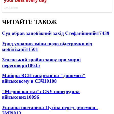
ЧИТАЙТЕ ТАКОЖ
Суд обрав запобіжний захід Стефанішиній
17439
Уряд ухвалив зміни щодо відстрочки від
мобілізації
11501
Зеленський зробив заяву про мирні
переговори
10635
Майора ВСП викрили на "допомозі"
військовому в СЗЧ
10108
"Медові пастки": СБУ попередила
військових
10096
Україна поставила Путіна перед дилемою -
ЗМІ
9813